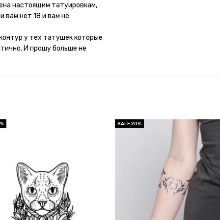
потому что у меня ещё очень
мена настоящим татуировкам,
 вам нет 18 и вам не
контур у тех татушек которые
итично. И прошу больше не
0%
SALE 20%