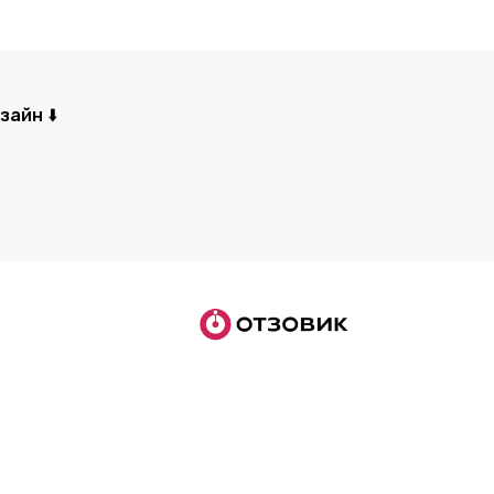
айн ⬇️