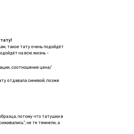
у в нескольких местах одной
тату!
ам, такое тату очень подойдёт
подойдёт на всю жизнь -
 - после нанесения не нужно
 не смоет. К рисункам
ации, соотношение цена/
угой способ нанесения -
о перестраховаться - на утро
ату отдавала синевой, позже
астях тела тату носится
а её стоит наносить. Когда
жно убрать оставшийся контур.
 образца, потому что татушки в
сиживались", не те темнели, а
ла фризби дог и он через сутки