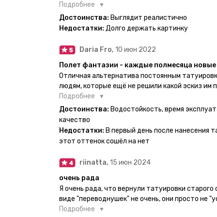
есть такая возможность. Муж смог сделать тат
Подробнее
картинкой).
Достоинства:
Выглядит реалистично
Недостатки:
Долго держать картинку
Daria Fro,
10 июн 2022
Полет фантазии - каждые полмесяца новые 
Отличная альтернатива постоянным татуировк
людям, которые ещё не решили какой эскиз им 
продукт еверинк держится на теле до 2 недель
Подробнее
бояться мочить такие тату, вода их так просто
Достоинства:
Водостойкость, время эксплуат
прикладывается инструкция, но я предпочла др
качество
оставила наклейку на теле на ночь, чтобы точн
Недостатки:
В первый день после нанесения т
эффект сразу же проявился. На неподвижных ч
этот оттенок сошёл на нет
дольше, поэтому нужно обдуманно выбирать куд
рисунок начнёт стираться - водой спокойно мо
riinatta,
15 июн 2024
очень рада
Я очень рада, что вернули татуировки старого
виде "переводнушек" не очень, они просто не "у
после душа вообще слазили, вот недавно сдела
Подробнее