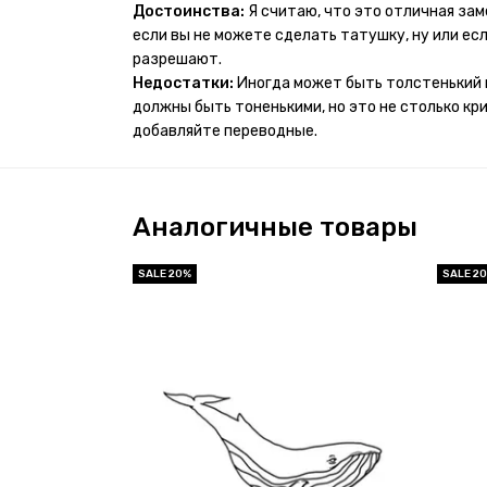
проявился и все ещё держится!! ну а 4 звезды 
Достоинства:
Я считаю, что это отличная за
много переводных татуировок(
если вы не можете сделать татушку, ну или если
разрешают.
Недостатки:
Иногда может быть толстенький 
должны быть тоненькими, но это не столько кр
добавляйте переводные.
Аналогичные товары
SALE 20%
SALE 2