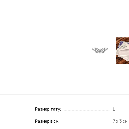
Размер тату
L
Размер в см
7 х 3 см