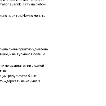
талог everink. Тату на любой
 как настоящая. Посмотрю как
льно носится. Можно менять
была очень приятно удивлена
оящие, и не тускнеют больше
 сайте очень большой выбор по
ывала сразу несколько штук -
ти не сравнится ни с одной
ного рисунка у меня на руке
ится
ная ли тату или я всё-таки
кции, результата бы не
ать инструкции, то её
ть «держать не меньше 1,5
ное, не стараться перевести
ожи (например, запястье) -
ие-то части рисунка. Но это,
ми ;)