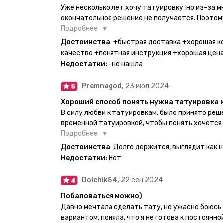
Уже несколько лет хочу татуировку, но из-за 
окончательное решение не получается. Поэтому
настоящей находкой. Как только тату пришли, я
Подробнее
Хочу отметить, что у everink очень большой вы
Достоинства:
+быстрая доставка +хорошая к
значительно упрощает процесс получения тату
качество +понятная инструкция +хорошая цен
бумажный плотный конверт, внутри оказалась 
Недостатки:
-не нашла
дизайнерским принтом. Комплектация набора: с
специальные пакетики, салфетки, инструкция п
Premnagod,
23 июл 2024
очень мило. Я уже нанесла одну из них и сейча
понятно объяснено, отдельным плюсом для меня
Хороший способ понять нужна татуировка 
обозначениями тех мечт, где тату будет держа
В силу любви к татуировкам, было принято ре
всём советую и рекомендую, буду заказывать 
временной татуировкой, чтобы понять хочется
как оказалось смысла набивать нет, ведь мож
Подробнее
татуировки и в случае если одна не понравится
Достоинства:
Долго держится, выглядит как 
настоящая, держится долго, больше ничего и не
Недостатки:
Нет
Dolchik84,
22 сен 2024
Побаловаться можно)
Давно мечтала сделать тату, но ужасно боюсь 
вариантом, поняла, что я не готова к постоянн