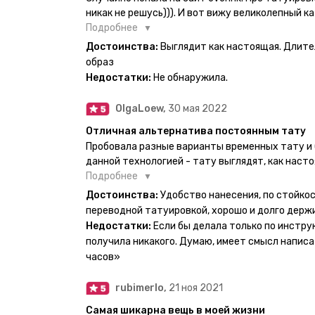
никак не решусь))). И вот вижу великолепный ка
вкус. Заказала и не пожалела. Супер. Выглядит
Подробнее
булет ы носке. Обязательно закажу ещё.
Достоинства:
Выглядит как настоящая. Длите
образ
Недостатки:
Не обнаружила.
OlgaLoew,
30 мая 2022
Отличная альтернатива постоянным тату
Пробовала разные варианты временных тату и 
данной технологией - тату выглядят, как наст
недели даже несмотря на контакты с водой! На
Подробнее
тематике и размерам, быстрая доставка. Заказ
Достоинства:
Удобство нанесения, по стойкос
осталась очень довольна. При появлении очеред
переводной татуировкой, хорошо и долго держ
друзья до сих пор каждый раз уточняют, времен
Недостатки:
Если бы делала только по инстру
решила себе что-то набить :) Т. к. если следов
получила никакого. Думаю, имеет смысл написа
действительно не отличить от настоящей. Глав
часов»
большую тату на какой-то маленький участок к
вследствие чего могут плохо отпечататься как
rubimerlo,
21 ноя 2021
скажем так, риски, которые вы берёте на себя са
Самая шикарна вещь в моей жизни