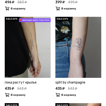
496 ₽
583 ₽
399 ₽
499 ₽
В корзину
В корзину
SALE 20%
SALE 20%
пока растут крылья
split by champagne
435 ₽
543 ₽
435 ₽
543 ₽
В корзину
В корзину
SALE 20%
SALE 20%