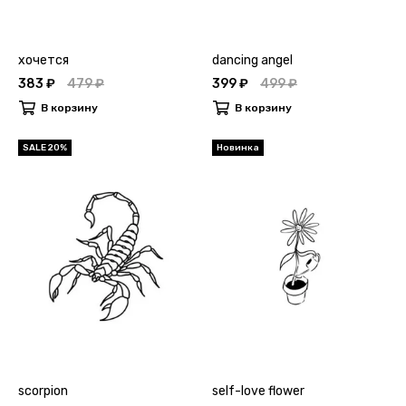
хочется
dancing angel
383 ₽
479 ₽
399 ₽
499 ₽
В корзину
В корзину
SALE 20%
Новинка
scorpion
self-love flower