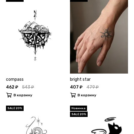
compass
bright star
462 ₽
543 ₽
407 ₽
479 ₽
В корзину
В корзину
SALE 20%
Новинка
SALE 20%