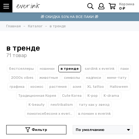
Корзина
0 ₽
🎁 СКИДКА 50% НА ВСЕ ПАКИ 🎁
Главная
Каталог
в тренде
в тренде
бестселлеры
новинки
в тренде
sxrdink х everink
паки
2000s vibes
животные
символы
надписи
мини-тату
графика
космос
растения
азия
XL tattoo
Halloween
Традиционная Корея
Cute Korea
K-pop
K-drama
K-beauty
neotribalism
тату как у звезд
помогисебесоня x everink
в.понкин x everink
Фильтр