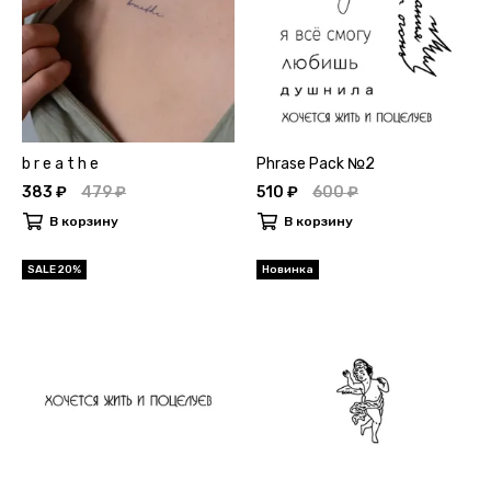
b r e a t h e
Phrase Pack №2
383 ₽
479 ₽
510 ₽
600 ₽
В корзину
В корзину
SALE 20%
Новинка