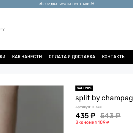
🎁 СКИДКА 50% НА ВСЕ ПАКИ 🎁
КИ
КАК НАНЕСТИ
ОПЛАТА И ДОСТАВКА
КОНТАКТЫ
SALE 20%
split by champa
Артикул:
10465
435 ₽
543 ₽
Экономия 109 ₽