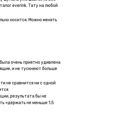
талог everink. Тату на любой
 как настоящая. Посмотрю как
льно носится. Можно менять
была очень приятно удивлена
оящие, и не тускнеют больше
 сайте очень большой выбор по
ывала сразу несколько штук -
ти не сравнится ни с одной
ного рисунка у меня на руке
ится
ная ли тату или я всё-таки
кции, результата бы не
ать инструкции, то её
ть «держать не меньше 1,5
ное, не стараться перевести
ожи (например, запястье) -
ие-то части рисунка. Но это,
ми ;)