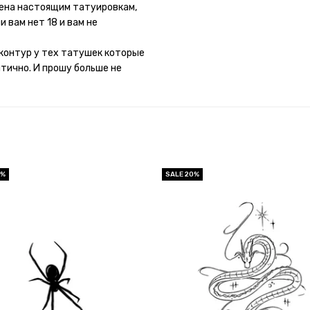
потому что у меня ещё очень
мена настоящим татуировкам,
 вам нет 18 и вам не
контур у тех татушек которые
итично. И прошу больше не
0%
SALE 20%