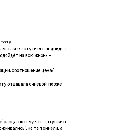
у в нескольких местах одной
тату!
ам, такое тату очень подойдёт
подойдёт на всю жизнь -
 - после нанесения не нужно
 не смоет. К рисункам
ации, соотношение цена/
угой способ нанесения -
о перестраховаться - на утро
ату отдавала синевой, позже
астях тела тату носится
а её стоит наносить. Когда
жно убрать оставшийся контур.
 образца, потому что татушки в
сиживались", не те темнели, а
ла фризби дог и он через сутки