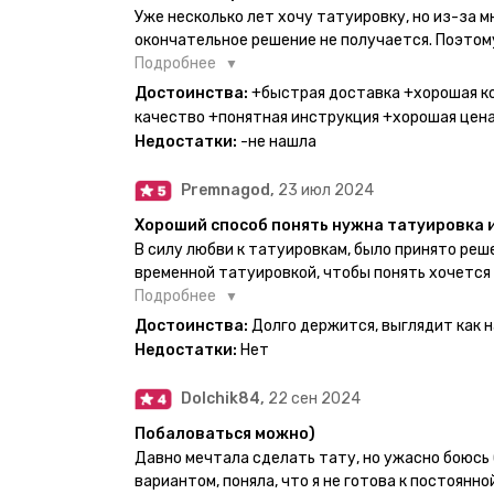
Уже несколько лет хочу татуировку, но из-за 
окончательное решение не получается. Поэтому
настоящей находкой. Как только тату пришли, я
Подробнее
Хочу отметить, что у everink очень большой вы
Достоинства:
+быстрая доставка +хорошая к
значительно упрощает процесс получения тату
качество +понятная инструкция +хорошая цен
бумажный плотный конверт, внутри оказалась 
Недостатки:
-не нашла
дизайнерским принтом. Комплектация набора: с
специальные пакетики, салфетки, инструкция п
Premnagod,
23 июл 2024
очень мило. Я уже нанесла одну из них и сейча
понятно объяснено, отдельным плюсом для меня
Хороший способ понять нужна татуировка 
обозначениями тех мечт, где тату будет держа
В силу любви к татуировкам, было принято ре
всём советую и рекомендую, буду заказывать 
временной татуировкой, чтобы понять хочется
как оказалось смысла набивать нет, ведь мож
Подробнее
татуировки и в случае если одна не понравится
Достоинства:
Долго держится, выглядит как 
настоящая, держится долго, больше ничего и не
Недостатки:
Нет
Dolchik84,
22 сен 2024
Побаловаться можно)
Давно мечтала сделать тату, но ужасно боюсь 
вариантом, поняла, что я не готова к постоянн