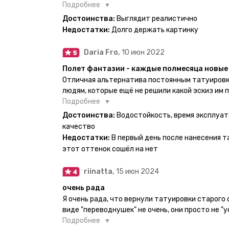
есть такая возможность. Муж смог сделать тат
Подробнее
картинкой).
Достоинства:
Выглядит реалистично
Недостатки:
Долго держать картинку
Daria Fro,
10 июн 2022
Полет фантазии - каждые полмесяца новые 
Отличная альтернатива постоянным татуировк
людям, которые ещё не решили какой эскиз им 
продукт еверинк держится на теле до 2 недель
Подробнее
бояться мочить такие тату, вода их так просто
Достоинства:
Водостойкость, время эксплуат
прикладывается инструкция, но я предпочла др
качество
оставила наклейку на теле на ночь, чтобы точн
Недостатки:
В первый день после нанесения т
эффект сразу же проявился. На неподвижных ч
этот оттенок сошёл на нет
дольше, поэтому нужно обдуманно выбирать куд
рисунок начнёт стираться - водой спокойно мо
riinatta,
15 июн 2024
очень рада
Я очень рада, что вернули татуировки старого
виде "переводнушек" не очень, они просто не "у
после душа вообще слазили, вот недавно сдела
Подробнее