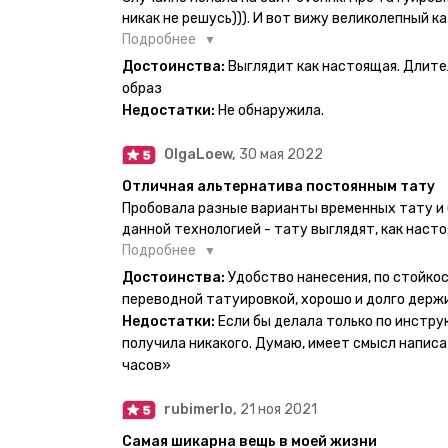
никак не решусь))). И вот вижу великолепный ка
вкус. Заказала и не пожалела. Супер. Выглядит
Подробнее
булет ы носке. Обязательно закажу ещё.
Достоинства:
Выглядит как настоящая. Длите
образ
Недостатки:
Не обнаружила.
OlgaLoew,
30 мая 2022
Отличная альтернатива постоянным тату
Пробовала разные варианты временных тату и 
данной технологией - тату выглядят, как наст
недели даже несмотря на контакты с водой! На
Подробнее
тематике и размерам, быстрая доставка. Заказ
Достоинства:
Удобство нанесения, по стойкос
осталась очень довольна. При появлении очеред
переводной татуировкой, хорошо и долго держ
друзья до сих пор каждый раз уточняют, времен
Недостатки:
Если бы делала только по инстру
решила себе что-то набить :) Т. к. если следов
получила никакого. Думаю, имеет смысл написа
действительно не отличить от настоящей. Глав
часов»
большую тату на какой-то маленький участок к
вследствие чего могут плохо отпечататься как
rubimerlo,
21 ноя 2021
скажем так, риски, которые вы берёте на себя са
Самая шикарна вещь в моей жизни