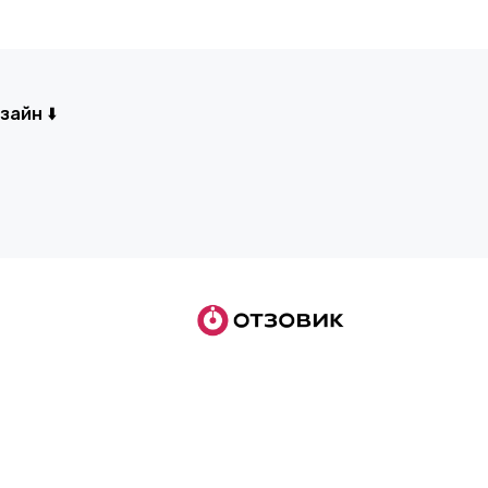
айн ⬇️