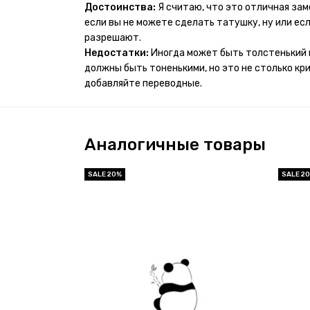
проявился и все ещё держится!! ну а 4 звезды 
Достоинства:
Я считаю, что это отличная за
много переводных татуировок(
если вы не можете сделать татушку, ну или если
разрешают.
Недостатки:
Иногда может быть толстенький 
должны быть тоненькими, но это не столько кр
добавляйте переводные.
Аналогичные товары
SALE 20%
SALE 2