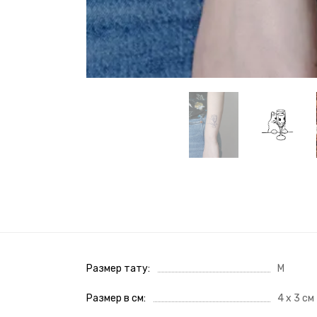
Размер тату
M
Размер в см
4 х 3 см