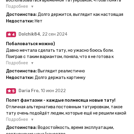
воспользоваться временной татуировкой, чтобы понять
картинка с обозначениями тех мечт, где тату будет
хочется набивать настоящую или нет, как оказалось
Подробнее
держаться дольше всего. В общем всём советую и
смысла набивать нет, ведь можно постоянно делать
Достоинства:
Долго держится, выглядит как настоящая
рекомендую, буду заказывать ещё))
временные татуировки и в случае если одна не понравится
Недостатки:
Нет
сделать другую, выглядит как настоящая, держится долго,
больше ничего и не нужно.
Dolchik84,
22 сен 2024
Побаловаться можно)
Давно мечтала сделать тату, но ужасно боюсь боли.
Поиграв с таким вариантом, поняла, что я не готова к
постоянной тату. Поэтому благодарю, что есть такая
Подробнее
возможность. Муж смог сделать тату в нескольких местах
Достоинства:
Выглядит реалистично
одной картинкой).
Недостатки:
Долго держать картинку
Daria Fro,
10 июн 2022
Полет фантазии - каждые полмесяца новые тату!
Отличная альтернатива постоянным татуировкам, такое
тату очень подойдёт людям, которые ещё не решили какой
эскиз им подойдёт на всю жизнь - продукт еверинк
Подробнее
держится на теле до 2 недель - после нанесения не нужно
Достоинства:
Водостойкость, время эксплуатации,
бояться мочить такие тату, вода их так просто не смоет. К