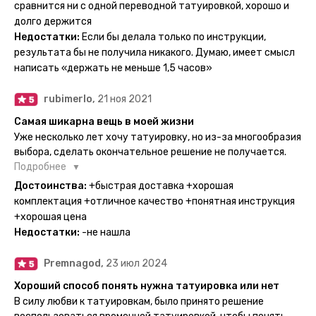
тематике и размерам, быстрая доставка. Заказывала сразу
сравнится ни с одной переводной татуировкой, хорошо и
несколько штук - осталась очень довольна. При появлении
долго держится
очередного рисунка у меня на руке друзья до сих пор
Недостатки:
Если бы делала только по инструкции,
каждый раз уточняют, временная ли тату или я всё-таки
результата бы не получила никакого. Думаю, имеет смысл
решила себе что-то набить :) Т. к. если следовать
написать «держать не меньше 1,5 часов»
инструкции, то её действительно не отличить от
настоящей. Главное, не стараться перевести большую
rubimerlo,
21 ноя 2021
тату на какой-то маленький участок кожи (например,
запястье) - вследствие чего могут плохо отпечататься
Самая шикарна вещь в моей жизни
какие-то части рисунка. Но это, скажем так, риски, которые
Уже несколько лет хочу татуировку, но из-за многообразия
вы берёте на себя сами ;)
выбора, сделать окончательное решение не получается.
Поэтому everink стали для меня настоящей находкой. Как
Подробнее
только тату пришли, я сразу понеслась их забирать. Хочу
Достоинства:
+быстрая доставка +хорошая
отметить, что у everink очень большой выбор мест для
комплектация +отличное качество +понятная инструкция
доставки, что значительно упрощает процесс получения
+хорошая цена
тату. Посылка была упакованна в бумажный плотный
Недостатки:
-не нашла
конверт, внутри оказалась ещё одна упаковка с
дизайнерским принтом. Комплектация набора: сами тату,
Premnagod,
23 июл 2024
упакованные в специальные пакетики, салфетки,
инструкция по нанесению. Всё выглядит очень мило. Я уже
Хороший способ понять нужна татуировка или нет
нанесла одну из них и сейчас жду результата. Всё очень
В силу любви к татуировкам, было принято решение
понятно объяснено, отдельным плюсом для меня стала