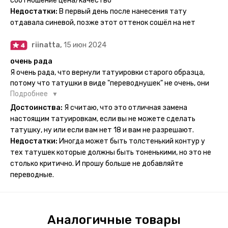
соотношение цена/качество
рисункам прикладывается инструкция, но я предпочла
Недостатки:
В первый день после нанесения тату
другой способ нанесения - оставила наклейку на теле на
отдавала синевой, позже этот оттенок сошёл на нет
ночь, чтобы точно перестраховаться - на утро эффект
сразу же проявился. На неподвижных частях тела тату
riinatta,
15 июн 2024
носится дольше, поэтому нужно обдуманно выбирать куда
её стоит наносить. Когда рисунок начнёт стираться -
очень рада
водой спокойно можно убрать оставшийся контур.
Я очень рада, что вернули татуировки старого образца,
потому что татушки в виде "переводнушек" не очень, они
просто не "усиживались", не те темнели, а после душа
Подробнее
вообще слазили, вот недавно сделала фризби дог и он
Достоинства:
Я считаю, что это отличная замена
через сутки проявился и все ещё держится!! ну а 4 звезды
настоящим татуировкам, если вы не можете сделать
потому что у меня ещё очень много переводных
татушку, ну или если вам нет 18 и вам не разрешают.
татуировок(
Недостатки:
Иногда может быть толстенький контур у
тех татушек которые должны быть тоненькими, но это не
столько критично. И прошу больше не добавляйте
переводные.
Аналогичные товары