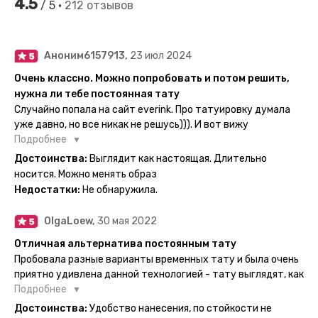
4.5
/ 5 •
212 отзывов
Аноним6157913,
23 июл 2024
Очень классно. Можно попробовать и потом решить,
нужна ли тебе постоянная тату
Случайно попала на сайт everink. Про татуировку думала
уже давно, но все никак не решусь))). И вот вижу
великолепный каталог everink. Тату на любой вкус.
Подробнее
Заказала и не пожалела. Супер. Выглядит как настоящая.
Достоинства:
Выглядит как настоящая. Длительно
Посмотрю как булет ы носке. Обязательно закажу ещё.
носится. Можно менять образ
Недостатки:
Не обнаружила.
OlgaLoew,
30 мая 2022
Отличная альтернатива постоянным тату
Пробовала разные варианты временных тату и была очень
приятно удивлена данной технологией - тату выглядят, как
настоящие, и не тускнеют больше недели даже несмотря
Подробнее
на контакты с водой! На сайте очень большой выбор по
Достоинства:
Удобство нанесения, по стойкости не