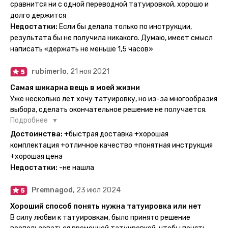
тематике и размерам, быстрая доставка. Заказывала сразу
сравнится ни с одной переводной татуировкой, хорошо и
несколько штук - осталась очень довольна. При появлении
долго держится
очередного рисунка у меня на руке друзья до сих пор
Недостатки:
Если бы делала только по инструкции,
каждый раз уточняют, временная ли тату или я всё-таки
результата бы не получила никакого. Думаю, имеет смысл
решила себе что-то набить :) Т. к. если следовать
написать «держать не меньше 1,5 часов»
инструкции, то её действительно не отличить от
настоящей. Главное, не стараться перевести большую
rubimerlo,
21 ноя 2021
тату на какой-то маленький участок кожи (например,
запястье) - вследствие чего могут плохо отпечататься
Самая шикарна вещь в моей жизни
какие-то части рисунка. Но это, скажем так, риски, которые
Уже несколько лет хочу татуировку, но из-за многообразия
вы берёте на себя сами ;)
выбора, сделать окончательное решение не получается.
Поэтому everink стали для меня настоящей находкой. Как
Подробнее
только тату пришли, я сразу понеслась их забирать. Хочу
Достоинства:
+быстрая доставка +хорошая
отметить, что у everink очень большой выбор мест для
комплектация +отличное качество +понятная инструкция
доставки, что значительно упрощает процесс получения
+хорошая цена
тату. Посылка была упакованна в бумажный плотный
Недостатки:
-не нашла
конверт, внутри оказалась ещё одна упаковка с
дизайнерским принтом. Комплектация набора: сами тату,
Premnagod,
23 июл 2024
упакованные в специальные пакетики, салфетки,
инструкция по нанесению. Всё выглядит очень мило. Я уже
Хороший способ понять нужна татуировка или нет
нанесла одну из них и сейчас жду результата. Всё очень
В силу любви к татуировкам, было принято решение
понятно объяснено, отдельным плюсом для меня стала