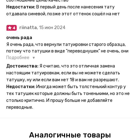
соотношение цена/качество
рисункам прикладывается инструкция, но я предпочла
Недостатки:
В первый день после нанесения тату
другой способ нанесения - оставила наклейку на теле на
отдавала синевой, позже этот оттенок сошёл на нет
ночь, чтобы точно перестраховаться - на утро эффект
сразу же проявился. На неподвижных частях тела тату
riinatta,
15 июн 2024
носится дольше, поэтому нужно обдуманно выбирать куда
её стоит наносить. Когда рисунок начнёт стираться -
очень рада
водой спокойно можно убрать оставшийся контур.
Я очень рада, что вернули татуировки старого образца,
потому что татушки в виде "переводнушек" не очень, они
просто не "усиживались", не те темнели, а после душа
Подробнее
вообще слазили, вот недавно сделала фризби дог и он
Достоинства:
Я считаю, что это отличная замена
через сутки проявился и все ещё держится!! ну а 4 звезды
настоящим татуировкам, если вы не можете сделать
потому что у меня ещё очень много переводных
татушку, ну или если вам нет 18 и вам не разрешают.
татуировок(
Недостатки:
Иногда может быть толстенький контур у
тех татушек которые должны быть тоненькими, но это не
столько критично. И прошу больше не добавляйте
переводные.
Аналогичные товары