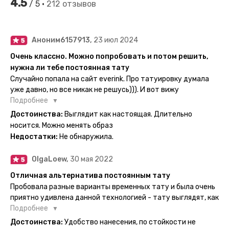
4.5
/ 5 •
212 отзывов
Аноним6157913,
23 июл 2024
Очень классно. Можно попробовать и потом решить,
нужна ли тебе постоянная тату
Случайно попала на сайт everink. Про татуировку думала
уже давно, но все никак не решусь))). И вот вижу
великолепный каталог everink. Тату на любой вкус.
Подробнее
Заказала и не пожалела. Супер. Выглядит как настоящая.
Достоинства:
Выглядит как настоящая. Длительно
Посмотрю как булет ы носке. Обязательно закажу ещё.
носится. Можно менять образ
Недостатки:
Не обнаружила.
OlgaLoew,
30 мая 2022
Отличная альтернатива постоянным тату
Пробовала разные варианты временных тату и была очень
приятно удивлена данной технологией - тату выглядят, как
настоящие, и не тускнеют больше недели даже несмотря
Подробнее
на контакты с водой! На сайте очень большой выбор по
Достоинства:
Удобство нанесения, по стойкости не