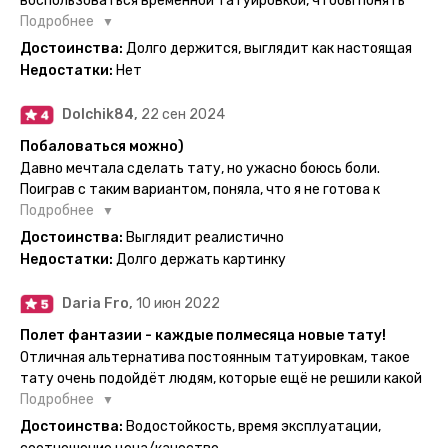
воспользоваться временной татуировкой, чтобы понять
картинка с обозначениями тех мечт, где тату будет
хочется набивать настоящую или нет, как оказалось
Подробнее
держаться дольше всего. В общем всём советую и
смысла набивать нет, ведь можно постоянно делать
Достоинства:
Долго держится, выглядит как настоящая
рекомендую, буду заказывать ещё))
временные татуировки и в случае если одна не понравится
Недостатки:
Нет
сделать другую, выглядит как настоящая, держится долго,
больше ничего и не нужно.
Dolchik84,
22 сен 2024
Побаловаться можно)
Давно мечтала сделать тату, но ужасно боюсь боли.
Поиграв с таким вариантом, поняла, что я не готова к
постоянной тату. Поэтому благодарю, что есть такая
Подробнее
возможность. Муж смог сделать тату в нескольких местах
Достоинства:
Выглядит реалистично
одной картинкой).
Недостатки:
Долго держать картинку
Daria Fro,
10 июн 2022
Полет фантазии - каждые полмесяца новые тату!
Отличная альтернатива постоянным татуировкам, такое
тату очень подойдёт людям, которые ещё не решили какой
эскиз им подойдёт на всю жизнь - продукт еверинк
Подробнее
держится на теле до 2 недель - после нанесения не нужно
Достоинства:
Водостойкость, время эксплуатации,
бояться мочить такие тату, вода их так просто не смоет. К