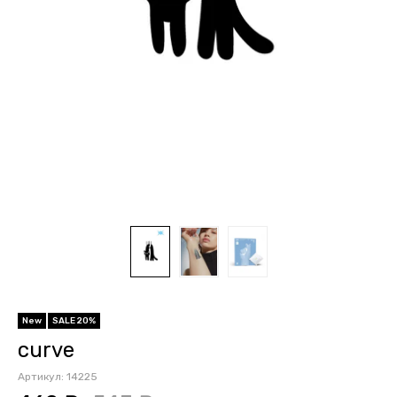
New
SALE 20%
curve
Артикул:
14225