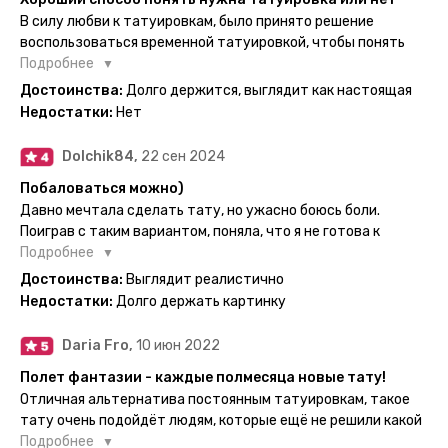
нанесла одну из них и сейчас жду результата. Всё очень
В силу любви к татуировкам, было принято решение
понятно объяснено, отдельным плюсом для меня стала
воспользоваться временной татуировкой, чтобы понять
картинка с обозначениями тех мечт, где тату будет
хочется набивать настоящую или нет, как оказалось
Подробнее
держаться дольше всего. В общем всём советую и
смысла набивать нет, ведь можно постоянно делать
Достоинства:
Долго держится, выглядит как настоящая
рекомендую, буду заказывать ещё))
временные татуировки и в случае если одна не понравится
Недостатки:
Нет
сделать другую, выглядит как настоящая, держится долго,
больше ничего и не нужно.
Dolchik84,
22 сен 2024
Побаловаться можно)
Давно мечтала сделать тату, но ужасно боюсь боли.
Поиграв с таким вариантом, поняла, что я не готова к
постоянной тату. Поэтому благодарю, что есть такая
Подробнее
возможность. Муж смог сделать тату в нескольких местах
Достоинства:
Выглядит реалистично
одной картинкой).
Недостатки:
Долго держать картинку
Daria Fro,
10 июн 2022
Полет фантазии - каждые полмесяца новые тату!
Отличная альтернатива постоянным татуировкам, такое
тату очень подойдёт людям, которые ещё не решили какой
эскиз им подойдёт на всю жизнь - продукт еверинк
Подробнее