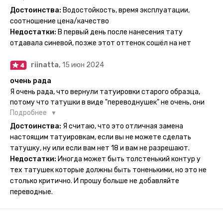
держится на теле до 2 недель - после нанесения не нужно
Достоинства:
Водостойкость, время эксплуатации,
бояться мочить такие тату, вода их так просто не смоет. К
соотношение цена/качество
рисункам прикладывается инструкция, но я предпочла
Недостатки:
В первый день после нанесения тату
другой способ нанесения - оставила наклейку на теле на
отдавала синевой, позже этот оттенок сошёл на нет
ночь, чтобы точно перестраховаться - на утро эффект
сразу же проявился. На неподвижных частях тела тату
riinatta,
15 июн 2024
носится дольше, поэтому нужно обдуманно выбирать куда
её стоит наносить. Когда рисунок начнёт стираться -
очень рада
водой спокойно можно убрать оставшийся контур.
Я очень рада, что вернули татуировки старого образца,
потому что татушки в виде "переводнушек" не очень, они
просто не "усиживались", не те темнели, а после душа
Подробнее
вообще слазили, вот недавно сделала фризби дог и он
Достоинства:
Я считаю, что это отличная замена
через сутки проявился и все ещё держится!! ну а 4 звезды
настоящим татуировкам, если вы не можете сделать
потому что у меня ещё очень много переводных
татушку, ну или если вам нет 18 и вам не разрешают.
татуировок(
Недостатки:
Иногда может быть толстенький контур у
тех татушек которые должны быть тоненькими, но это не
столько критично. И прошу больше не добавляйте
переводные.