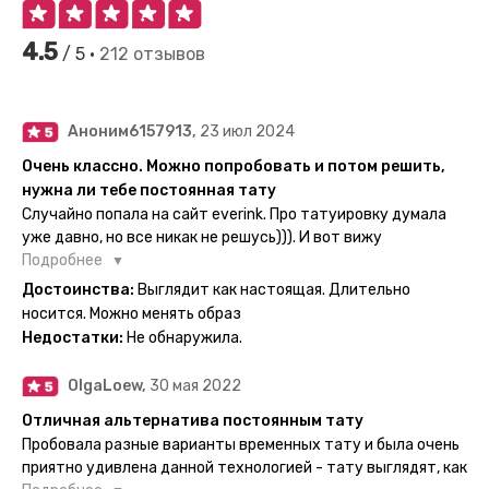
4.5
/ 5 •
212 отзывов
Аноним6157913,
23 июл 2024
Очень классно. Можно попробовать и потом решить,
нужна ли тебе постоянная тату
Случайно попала на сайт everink. Про татуировку думала
уже давно, но все никак не решусь))). И вот вижу
великолепный каталог everink. Тату на любой вкус.
Подробнее
Заказала и не пожалела. Супер. Выглядит как настоящая.
Достоинства:
Выглядит как настоящая. Длительно
Посмотрю как булет ы носке. Обязательно закажу ещё.
носится. Можно менять образ
Недостатки:
Не обнаружила.
OlgaLoew,
30 мая 2022
Отличная альтернатива постоянным тату
Пробовала разные варианты временных тату и была очень
приятно удивлена данной технологией - тату выглядят, как