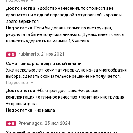
настоящие, и не тускнеют больше недели даже несмотря
Подробнее
на контакты с водой! На сайте очень большой выбор по
Достоинства:
Удобство нанесения, по стойкости не
тематике и размерам, быстрая доставка. Заказывала сразу
сравнится ни с одной переводной татуировкой, хорошо и
несколько штук - осталась очень довольна. При появлении
долго держится
очередного рисунка у меня на руке друзья до сих пор
Недостатки:
Если бы делала только по инструкции,
каждый раз уточняют, временная ли тату или я всё-таки
результата бы не получила никакого. Думаю, имеет смысл
решила себе что-то набить :) Т. к. если следовать
написать «держать не меньше 1,5 часов»
инструкции, то её действительно не отличить от
настоящей. Главное, не стараться перевести большую
rubimerlo,
21 ноя 2021
тату на какой-то маленький участок кожи (например,
запястье) - вследствие чего могут плохо отпечататься
Самая шикарна вещь в моей жизни
какие-то части рисунка. Но это, скажем так, риски, которые
Уже несколько лет хочу татуировку, но из-за многообразия
вы берёте на себя сами ;)
выбора, сделать окончательное решение не получается.
Поэтому everink стали для меня настоящей находкой. Как
Подробнее
только тату пришли, я сразу понеслась их забирать. Хочу
Достоинства:
+быстрая доставка +хорошая
отметить, что у everink очень большой выбор мест для
комплектация +отличное качество +понятная инструкция
доставки, что значительно упрощает процесс получения
+хорошая цена
тату. Посылка была упакованна в бумажный плотный
Недостатки:
-не нашла
конверт, внутри оказалась ещё одна упаковка с
дизайнерским принтом. Комплектация набора: сами тату,
Premnagod,
23 июл 2024
упакованные в специальные пакетики, салфетки,
инструкция по нанесению. Всё выглядит очень мило. Я уже
Хороший способ понять нужна татуировка или нет