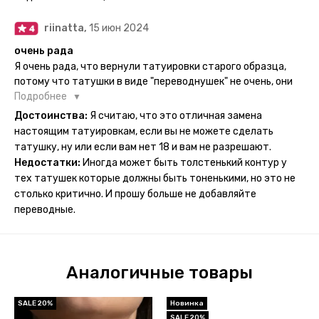
ночь, чтобы точно перестраховаться - на утро эффект
сразу же проявился. На неподвижных частях тела тату
riinatta,
15 июн 2024
носится дольше, поэтому нужно обдуманно выбирать куда
её стоит наносить. Когда рисунок начнёт стираться -
очень рада
водой спокойно можно убрать оставшийся контур.
Я очень рада, что вернули татуировки старого образца,
потому что татушки в виде "переводнушек" не очень, они
просто не "усиживались", не те темнели, а после душа
Подробнее
вообще слазили, вот недавно сделала фризби дог и он
Достоинства:
Я считаю, что это отличная замена
через сутки проявился и все ещё держится!! ну а 4 звезды
настоящим татуировкам, если вы не можете сделать
потому что у меня ещё очень много переводных
татушку, ну или если вам нет 18 и вам не разрешают.
татуировок(
Недостатки:
Иногда может быть толстенький контур у
тех татушек которые должны быть тоненькими, но это не
столько критично. И прошу больше не добавляйте
переводные.
Аналогичные товары
SALE 20%
Новинка
SALE 20%