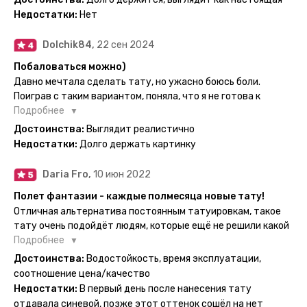
рекомендую, буду заказывать ещё))
временные татуировки и в случае если одна не понравится
Недостатки:
Нет
сделать другую, выглядит как настоящая, держится долго,
больше ничего и не нужно.
Dolchik84,
22 сен 2024
Побаловаться можно)
Давно мечтала сделать тату, но ужасно боюсь боли.
Поиграв с таким вариантом, поняла, что я не готова к
постоянной тату. Поэтому благодарю, что есть такая
Подробнее
возможность. Муж смог сделать тату в нескольких местах
Достоинства:
Выглядит реалистично
одной картинкой).
Недостатки:
Долго держать картинку
Daria Fro,
10 июн 2022
Полет фантазии - каждые полмесяца новые тату!
Отличная альтернатива постоянным татуировкам, такое
тату очень подойдёт людям, которые ещё не решили какой
эскиз им подойдёт на всю жизнь - продукт еверинк
Подробнее
держится на теле до 2 недель - после нанесения не нужно
Достоинства:
Водостойкость, время эксплуатации,
бояться мочить такие тату, вода их так просто не смоет. К
соотношение цена/качество
рисункам прикладывается инструкция, но я предпочла
Недостатки:
В первый день после нанесения тату
другой способ нанесения - оставила наклейку на теле на
отдавала синевой, позже этот оттенок сошёл на нет