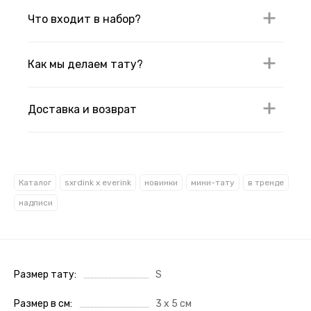
Что входит в набор?
Как мы делаем тату?
Доставка и возврат
Каталог
sxrdink х everink
новинки
мини-тату
в тренде
надписи
Размер тату
S
Размер в см
3 х 5 см