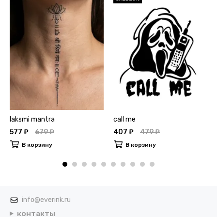
laksmi mantra
call me
577 ₽
679 ₽
407 ₽
479 ₽
В корзину
В корзину
info@everink.ru
контакты