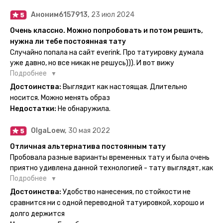
Аноним6157913,
23 июл 2024
Очень классно. Можно попробовать и потом решить,
нужна ли тебе постоянная тату
Случайно попала на сайт everink. Про татуировку думала
уже давно, но все никак не решусь))). И вот вижу
великолепный каталог everink. Тату на любой вкус.
Подробнее
Заказала и не пожалела. Супер. Выглядит как настоящая.
Достоинства:
Выглядит как настоящая. Длительно
Посмотрю как булет ы носке. Обязательно закажу ещё.
носится. Можно менять образ
Недостатки:
Не обнаружила.
OlgaLoew,
30 мая 2022
Отличная альтернатива постоянным тату
Пробовала разные варианты временных тату и была очень
приятно удивлена данной технологией - тату выглядят, как
настоящие, и не тускнеют больше недели даже несмотря
Подробнее
на контакты с водой! На сайте очень большой выбор по
Достоинства:
Удобство нанесения, по стойкости не
тематике и размерам, быстрая доставка. Заказывала сразу
сравнится ни с одной переводной татуировкой, хорошо и
несколько штук - осталась очень довольна. При появлении
долго держится
очередного рисунка у меня на руке друзья до сих пор