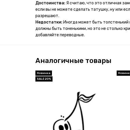
проявился и все ещё держится!! ну а 4 звезды 
Достоинства:
Я считаю, что это отличная за
много переводных татуировок(
если вы не можете сделать татушку, ну или если
разрешают.
Недостатки:
Иногда может быть толстенький 
должны быть тоненькими, но это не столько кр
добавляйте переводные.
Аналогичные товары
Новинка
Новинк
SALE 20%