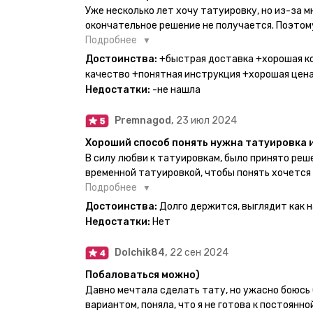
Уже несколько лет хочу татуировку, но из-за 
окончательное решение не получается. Поэтому
настоящей находкой. Как только тату пришли, я
Подробнее
Хочу отметить, что у everink очень большой вы
Достоинства:
+быстрая доставка +хорошая к
значительно упрощает процесс получения тату
качество +понятная инструкция +хорошая цен
бумажный плотный конверт, внутри оказалась 
Недостатки:
-не нашла
дизайнерским принтом. Комплектация набора: с
специальные пакетики, салфетки, инструкция п
Premnagod,
23 июл 2024
очень мило. Я уже нанесла одну из них и сейча
понятно объяснено, отдельным плюсом для меня
Хороший способ понять нужна татуировка 
обозначениями тех мечт, где тату будет держа
В силу любви к татуировкам, было принято ре
всём советую и рекомендую, буду заказывать 
временной татуировкой, чтобы понять хочется
как оказалось смысла набивать нет, ведь мож
Подробнее
татуировки и в случае если одна не понравится
Достоинства:
Долго держится, выглядит как 
настоящая, держится долго, больше ничего и не
Недостатки:
Нет
Dolchik84,
22 сен 2024
Побаловаться можно)
Давно мечтала сделать тату, но ужасно боюсь 
вариантом, поняла, что я не готова к постоянн