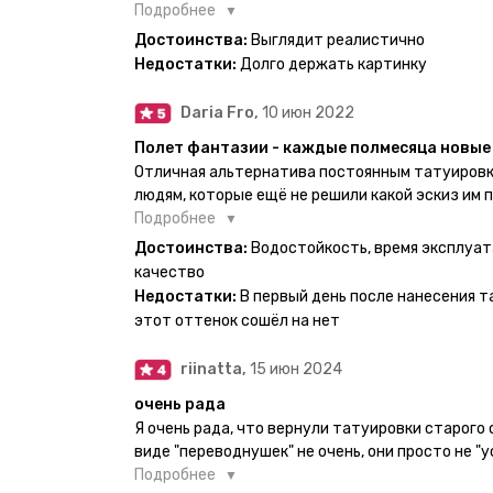
есть такая возможность. Муж смог сделать тат
Подробнее
картинкой).
Достоинства:
Выглядит реалистично
Недостатки:
Долго держать картинку
Daria Fro,
10 июн 2022
Полет фантазии - каждые полмесяца новые 
Отличная альтернатива постоянным татуировк
людям, которые ещё не решили какой эскиз им 
продукт еверинк держится на теле до 2 недель
Подробнее
бояться мочить такие тату, вода их так просто
Достоинства:
Водостойкость, время эксплуат
прикладывается инструкция, но я предпочла др
качество
оставила наклейку на теле на ночь, чтобы точн
Недостатки:
В первый день после нанесения т
эффект сразу же проявился. На неподвижных ч
этот оттенок сошёл на нет
дольше, поэтому нужно обдуманно выбирать куд
рисунок начнёт стираться - водой спокойно мо
riinatta,
15 июн 2024
очень рада
Я очень рада, что вернули татуировки старого
виде "переводнушек" не очень, они просто не "у
после душа вообще слазили, вот недавно сдела
Подробнее