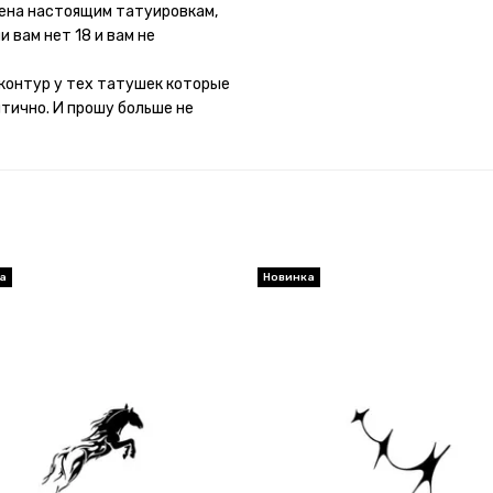
потому что у меня ещё очень
мена настоящим татуировкам,
 вам нет 18 и вам не
контур у тех татушек которые
итично. И прошу больше не
а
Новинка