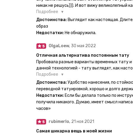
никак не решусь))). И вот вижу великолепный ка
вкус. Заказала и не пожалела. Супер. Выглядит
Подробнее
булет ы носке. Обязательно закажу ещё.
Достоинства:
Выглядит как настоящая. Длите
образ
Недостатки:
Не обнаружила.
OlgaLoew,
30 мая 2022
Отличная альтернатива постоянным тату
Пробовала разные варианты временных тату и 
данной технологией - тату выглядят, как наст
недели даже несмотря на контакты с водой! На
Подробнее
тематике и размерам, быстрая доставка. Заказ
Достоинства:
Удобство нанесения, по стойкос
осталась очень довольна. При появлении очеред
переводной татуировкой, хорошо и долго держ
друзья до сих пор каждый раз уточняют, времен
Недостатки:
Если бы делала только по инстру
решила себе что-то набить :) Т. к. если следов
получила никакого. Думаю, имеет смысл написа
действительно не отличить от настоящей. Глав
часов»
большую тату на какой-то маленький участок к
вследствие чего могут плохо отпечататься как
rubimerlo,
21 ноя 2021
скажем так, риски, которые вы берёте на себя са
Самая шикарна вещь в моей жизни