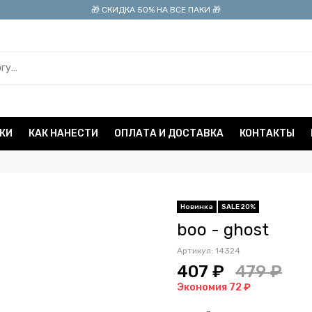
🎁 СКИДКА 50% НА ВСЕ ПАКИ 🎁
КИ
КАК НАНЕСТИ
ОПЛАТА И ДОСТАВКА
КОНТАКТЫ
Новинка
SALE 20%
boo - ghost
Артикул:
14324
407 ₽
479 ₽
Экономия 72 ₽