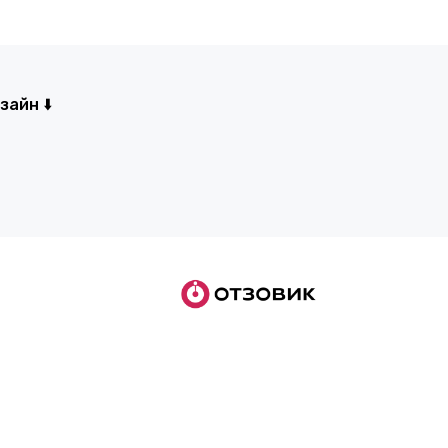
айн ⬇️