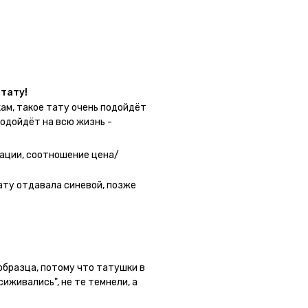
у в нескольких местах одной
тату!
ам, такое тату очень подойдёт
подойдёт на всю жизнь -
 - после нанесения не нужно
 не смоет. К рисункам
ации, соотношение цена/
угой способ нанесения -
о перестраховаться - на утро
ату отдавала синевой, позже
астях тела тату носится
а её стоит наносить. Когда
жно убрать оставшийся контур.
 образца, потому что татушки в
сиживались", не те темнели, а
ла фризби дог и он через сутки