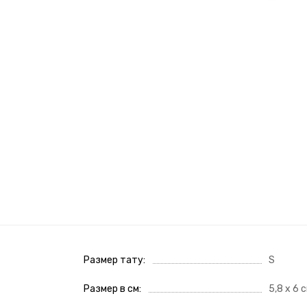
Размер тату
S
Размер в см
5,8 х 6 