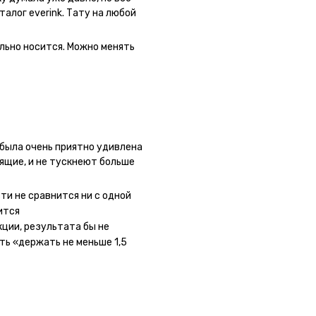
талог everink. Тату на любой
 как настоящая. Посмотрю как
льно носится. Можно менять
была очень приятно удивлена
оящие, и не тускнеют больше
 сайте очень большой выбор по
ывала сразу несколько штук -
ти не сравнится ни с одной
ного рисунка у меня на руке
ится
ная ли тату или я всё-таки
кции, результата бы не
ать инструкции, то её
ть «держать не меньше 1,5
ное, не стараться перевести
ожи (например, запястье) -
ие-то части рисунка. Но это,
ми ;)