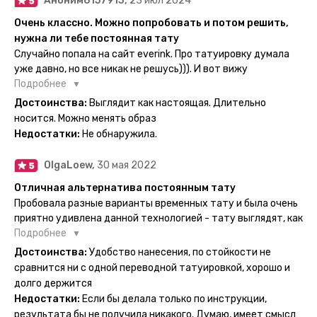
Аноним6157913,
23 июл 2024
Очень классно. Можно попробовать и потом решить,
нужна ли тебе постоянная тату
Случайно попала на сайт everink. Про татуировку думала
уже давно, но все никак не решусь))). И вот вижу
великолепный каталог everink. Тату на любой вкус.
Подробнее
Заказала и не пожалела. Супер. Выглядит как настоящая.
Достоинства:
Выглядит как настоящая. Длительно
Посмотрю как булет ы носке. Обязательно закажу ещё.
носится. Можно менять образ
Недостатки:
Не обнаружила.
OlgaLoew,
30 мая 2022
Отличная альтернатива постоянным тату
Пробовала разные варианты временных тату и была очень
приятно удивлена данной технологией - тату выглядят, как
настоящие, и не тускнеют больше недели даже несмотря
Подробнее
на контакты с водой! На сайте очень большой выбор по
Достоинства:
Удобство нанесения, по стойкости не
тематике и размерам, быстрая доставка. Заказывала сразу
сравнится ни с одной переводной татуировкой, хорошо и
несколько штук - осталась очень довольна. При появлении
долго держится
очередного рисунка у меня на руке друзья до сих пор
Недостатки:
Если бы делала только по инструкции,
каждый раз уточняют, временная ли тату или я всё-таки
результата бы не получила никакого. Думаю, имеет смысл