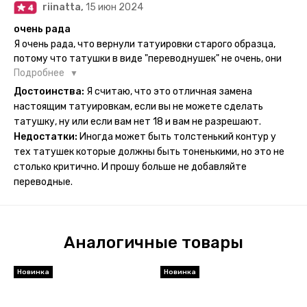
riinatta,
15 июн 2024
носится дольше, поэтому нужно обдуманно выбирать куда
её стоит наносить. Когда рисунок начнёт стираться -
очень рада
водой спокойно можно убрать оставшийся контур.
Я очень рада, что вернули татуировки старого образца,
потому что татушки в виде "переводнушек" не очень, они
просто не "усиживались", не те темнели, а после душа
Подробнее
вообще слазили, вот недавно сделала фризби дог и он
Достоинства:
Я считаю, что это отличная замена
через сутки проявился и все ещё держится!! ну а 4 звезды
настоящим татуировкам, если вы не можете сделать
потому что у меня ещё очень много переводных
татушку, ну или если вам нет 18 и вам не разрешают.
татуировок(
Недостатки:
Иногда может быть толстенький контур у
тех татушек которые должны быть тоненькими, но это не
столько критично. И прошу больше не добавляйте
переводные.
Аналогичные товары
Новинка
Новинка