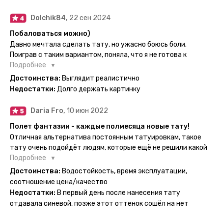
сделать другую, выглядит как настоящая, держится долго,
больше ничего и не нужно.
Dolchik84,
22 сен 2024
Побаловаться можно)
Давно мечтала сделать тату, но ужасно боюсь боли.
Поиграв с таким вариантом, поняла, что я не готова к
постоянной тату. Поэтому благодарю, что есть такая
Подробнее
возможность. Муж смог сделать тату в нескольких местах
Достоинства:
Выглядит реалистично
одной картинкой).
Недостатки:
Долго держать картинку
Daria Fro,
10 июн 2022
Полет фантазии - каждые полмесяца новые тату!
Отличная альтернатива постоянным татуировкам, такое
тату очень подойдёт людям, которые ещё не решили какой
эскиз им подойдёт на всю жизнь - продукт еверинк
Подробнее
держится на теле до 2 недель - после нанесения не нужно
Достоинства:
Водостойкость, время эксплуатации,
бояться мочить такие тату, вода их так просто не смоет. К
соотношение цена/качество
рисункам прикладывается инструкция, но я предпочла
Недостатки:
В первый день после нанесения тату
другой способ нанесения - оставила наклейку на теле на
отдавала синевой, позже этот оттенок сошёл на нет
ночь, чтобы точно перестраховаться - на утро эффект
сразу же проявился. На неподвижных частях тела тату