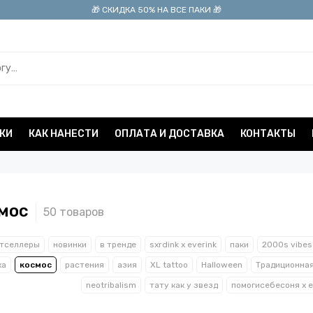
🎁 СКИДКА 50% НА ВСЕ ПАКИ 🎁
КИ
КАК НАНЕСТИ
ОПЛАТА И ДОСТАВКА
КОНТАКТЫ
мос
тселлеры
новинки
в тренде
sxrdink х everink
паки
2000s vibes
ка
космос
растения
азия
XL tattoo
Halloween
Традиционная
neotribalism
тату как у звезд