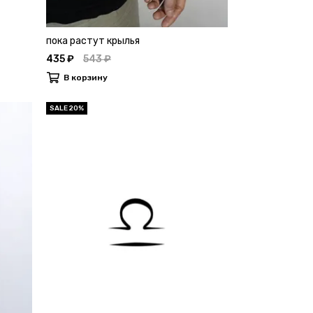
пока растут крылья
435 ₽
543 ₽
В корзину
SALE 20%