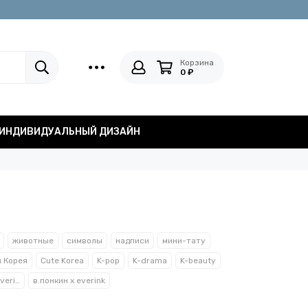
Корзина
0 ₽
ИНДИВИДУАЛЬНЫЙ ДИЗАЙН
животные
символы
надписи
мини-тату
 Корея
Cute Korea
K-pop
K-drama
K-beauty
помогисебесоня x everink
в.понкин x everink