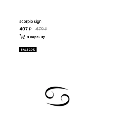
scorpio sign
407 ₽
479 ₽
В корзину
SALE 20%