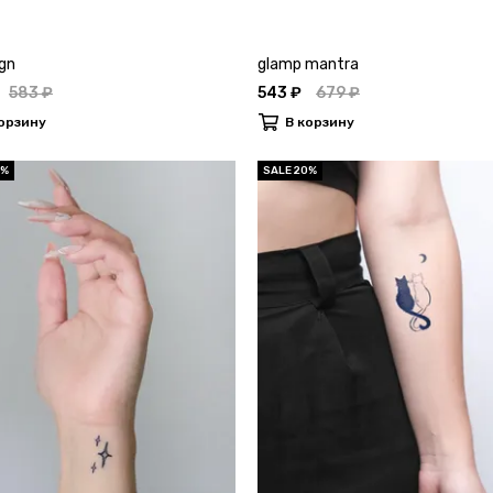
ign
glamp mantra
583 ₽
543 ₽
679 ₽
орзину
В корзину
0%
SALE 20%