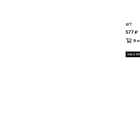
art
577 ₽
В к
SALE 2