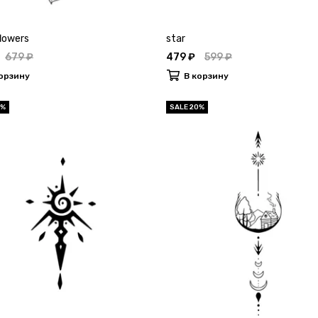
lowers
star
679 ₽
479 ₽
599 ₽
орзину
В корзину
0%
SALE 20%