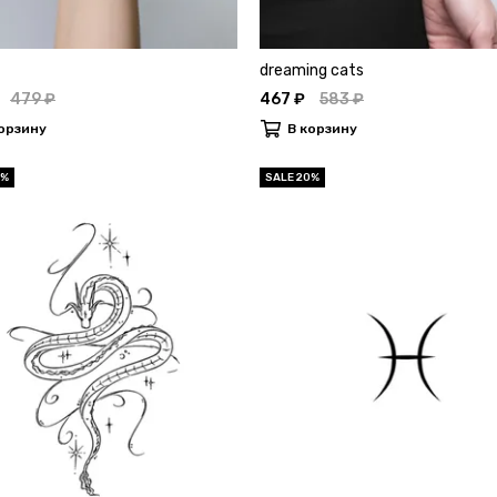
dreaming cats
479 ₽
467 ₽
583 ₽
орзину
В корзину
0%
SALE 20%