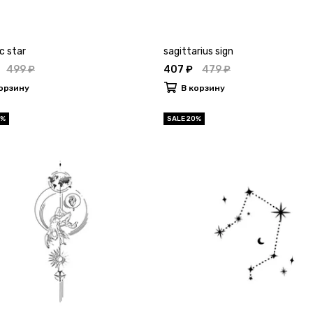
c star
sagittarius sign
499 ₽
407 ₽
479 ₽
орзину
В корзину
0%
SALE 20%