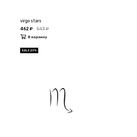
virgo stars
462 ₽
543 ₽
В корзину
SALE 20%