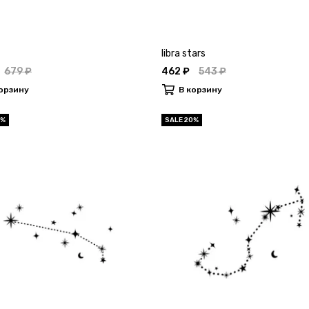
libra stars
679 ₽
462 ₽
543 ₽
орзину
В корзину
0%
SALE 20%