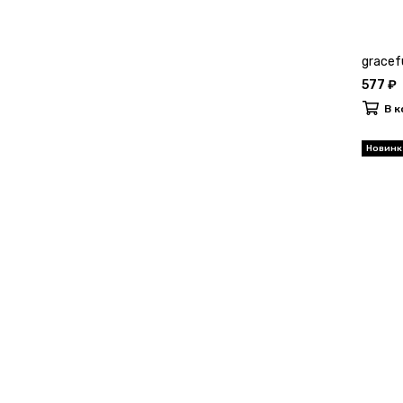
gracef
577 ₽
В к
Новинк