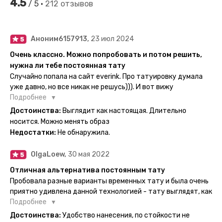
4.5
/ 5 •
212 отзывов
Аноним6157913,
23 июл 2024
Очень классно. Можно попробовать и потом решить,
нужна ли тебе постоянная тату
Случайно попала на сайт everink. Про татуировку думала
уже давно, но все никак не решусь))). И вот вижу
великолепный каталог everink. Тату на любой вкус.
Подробнее
Заказала и не пожалела. Супер. Выглядит как настоящая.
Достоинства:
Выглядит как настоящая. Длительно
Посмотрю как булет ы носке. Обязательно закажу ещё.
носится. Можно менять образ
Недостатки:
Не обнаружила.
OlgaLoew,
30 мая 2022
Отличная альтернатива постоянным тату
Пробовала разные варианты временных тату и была очень
приятно удивлена данной технологией - тату выглядят, как
настоящие, и не тускнеют больше недели даже несмотря
Подробнее
на контакты с водой! На сайте очень большой выбор по
Достоинства:
Удобство нанесения, по стойкости не