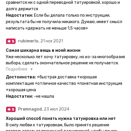
тематике и размерам, быстрая доставка. Заказывала сразу
сравнится ни с одной переводной татуировкой, хорошо и
несколько штук - осталась очень довольна. При появлении
долго держится
очередного рисунка у меня на руке друзья до сих пор
Недостатки:
Если бы делала только по инструкции,
каждый раз уточняют, временная ли тату или я всё-таки
результата бы не получила никакого. Думаю, имеет смысл
решила себе что-то набить :) Т. к. если следовать
написать «держать не меньше 1,5 часов»
инструкции, то её действительно не отличить от
настоящей. Главное, не стараться перевести большую
rubimerlo,
21 ноя 2021
тату на какой-то маленький участок кожи (например,
запястье) - вследствие чего могут плохо отпечататься
Самая шикарна вещь в моей жизни
какие-то части рисунка. Но это, скажем так, риски, которые
Уже несколько лет хочу татуировку, но из-за многообразия
вы берёте на себя сами ;)
выбора, сделать окончательное решение не получается.
Поэтому everink стали для меня настоящей находкой. Как
Подробнее
только тату пришли, я сразу понеслась их забирать. Хочу
Достоинства:
+быстрая доставка +хорошая
отметить, что у everink очень большой выбор мест для
комплектация +отличное качество +понятная инструкция
доставки, что значительно упрощает процесс получения
+хорошая цена
тату. Посылка была упакованна в бумажный плотный
Недостатки:
-не нашла
конверт, внутри оказалась ещё одна упаковка с
дизайнерским принтом. Комплектация набора: сами тату,
Premnagod,
23 июл 2024
упакованные в специальные пакетики, салфетки,
инструкция по нанесению. Всё выглядит очень мило. Я уже
Хороший способ понять нужна татуировка или нет
нанесла одну из них и сейчас жду результата. Всё очень
В силу любви к татуировкам, было принято решение
понятно объяснено, отдельным плюсом для меня стала