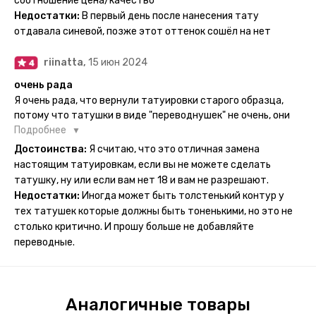
соотношение цена/качество
рисункам прикладывается инструкция, но я предпочла
Недостатки:
В первый день после нанесения тату
другой способ нанесения - оставила наклейку на теле на
отдавала синевой, позже этот оттенок сошёл на нет
ночь, чтобы точно перестраховаться - на утро эффект
сразу же проявился. На неподвижных частях тела тату
riinatta,
15 июн 2024
носится дольше, поэтому нужно обдуманно выбирать куда
её стоит наносить. Когда рисунок начнёт стираться -
очень рада
водой спокойно можно убрать оставшийся контур.
Я очень рада, что вернули татуировки старого образца,
потому что татушки в виде "переводнушек" не очень, они
просто не "усиживались", не те темнели, а после душа
Подробнее
вообще слазили, вот недавно сделала фризби дог и он
Достоинства:
Я считаю, что это отличная замена
через сутки проявился и все ещё держится!! ну а 4 звезды
настоящим татуировкам, если вы не можете сделать
потому что у меня ещё очень много переводных
татушку, ну или если вам нет 18 и вам не разрешают.
татуировок(
Недостатки:
Иногда может быть толстенький контур у
тех татушек которые должны быть тоненькими, но это не
столько критично. И прошу больше не добавляйте
переводные.
Аналогичные товары