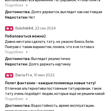
воспользоваться временной татуировкой, чтобы понять
картинка с обозначениями тех мечт, где тату будет
хочется набивать настоящую или нет, как оказалось
Подробнее
держаться дольше всего. В общем всём советую и
смысла набивать нет, ведь можно постоянно делать
Достоинства:
Долго держится, выглядит как настоящая
рекомендую, буду заказывать ещё))
временные татуировки и в случае если одна не понравится
Недостатки:
Нет
сделать другую, выглядит как настоящая, держится долго,
больше ничего и не нужно.
Dolchik84,
22 сен 2024
Побаловаться можно)
Давно мечтала сделать тату, но ужасно боюсь боли.
Поиграв с таким вариантом, поняла, что я не готова к
постоянной тату. Поэтому благодарю, что есть такая
Подробнее
возможность. Муж смог сделать тату в нескольких местах
Достоинства:
Выглядит реалистично
одной картинкой).
Недостатки:
Долго держать картинку
Daria Fro,
10 июн 2022
Полет фантазии - каждые полмесяца новые тату!
Отличная альтернатива постоянным татуировкам, такое
тату очень подойдёт людям, которые ещё не решили какой
эскиз им подойдёт на всю жизнь - продукт еверинк
Подробнее
держится на теле до 2 недель - после нанесения не нужно
Достоинства:
Водостойкость, время эксплуатации,
бояться мочить такие тату, вода их так просто не смоет. К