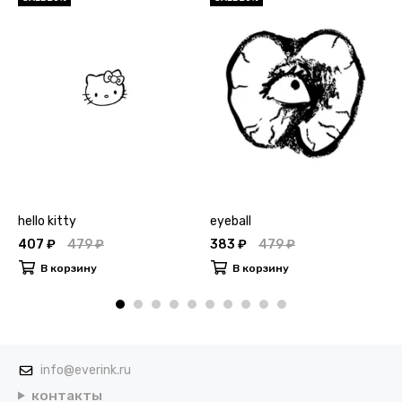
hello kitty
eyeball
407 ₽
479 ₽
383 ₽
479 ₽
В корзину
В корзину
info@everink.ru
контакты