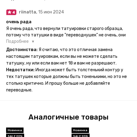
ночь, чтобы точно перестраховаться - на утро эффект
сразу же проявился. На неподвижных частях тела тату
riinatta,
15 июн 2024
носится дольше, поэтому нужно обдуманно выбирать куда
её стоит наносить. Когда рисунок начнёт стираться -
очень рада
водой спокойно можно убрать оставшийся контур.
Я очень рада, что вернули татуировки старого образца,
потому что татушки в виде "переводнушек" не очень, они
просто не "усиживались", не те темнели, а после душа
Подробнее
вообще слазили, вот недавно сделала фризби дог и он
Достоинства:
Я считаю, что это отличная замена
через сутки проявился и все ещё держится!! ну а 4 звезды
настоящим татуировкам, если вы не можете сделать
потому что у меня ещё очень много переводных
татушку, ну или если вам нет 18 и вам не разрешают.
татуировок(
Недостатки:
Иногда может быть толстенький контур у
тех татушек которые должны быть тоненькими, но это не
столько критично. И прошу больше не добавляйте
переводные.
Аналогичные товары
Новинка
Новинка
SALE 20%
SALE 20%