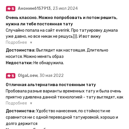
Аноним6157913,
23 июл 2024
Очень классно. Можно попробовать и потом решить,
нужна ли тебе постоянная тату
Случайно попала на сайт everink. Про татуировку думала
уже давно, но все никак не решусь))). И вот вижу
великолепный каталог everink. Тату на любой вкус.
Подробнее
Заказала и не пожалела. Супер. Выглядит как настоящая.
Достоинства:
Выглядит как настоящая. Длительно
Посмотрю как булет ы носке. Обязательно закажу ещё.
носится. Можно менять образ
Недостатки:
Не обнаружила.
OlgaLoew,
30 мая 2022
Отличная альтернатива постоянным тату
Пробовала разные варианты временных тату и была очень
приятно удивлена данной технологией - тату выглядят, как
настоящие, и не тускнеют больше недели даже несмотря
Подробнее
на контакты с водой! На сайте очень большой выбор по
Достоинства:
Удобство нанесения, по стойкости не
тематике и размерам, быстрая доставка. Заказывала сразу
сравнится ни с одной переводной татуировкой, хорошо и
несколько штук - осталась очень довольна. При появлении
долго держится
очередного рисунка у меня на руке друзья до сих пор