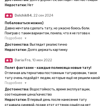
рекомендую, буду заказывать ещё))
временные татуировки и в случае если одна не понравится
Недостатки:
Нет
сделать другую, выглядит как настоящая, держится долго,
больше ничего и не нужно.
Dolchik84,
22 сен 2024
Побаловаться можно)
Давно мечтала сделать тату, но ужасно боюсь боли.
Поиграв с таким вариантом, поняла, что я не готова к
постоянной тату. Поэтому благодарю, что есть такая
Подробнее
возможность. Муж смог сделать тату в нескольких местах
Достоинства:
Выглядит реалистично
одной картинкой).
Недостатки:
Долго держать картинку
Daria Fro,
10 июн 2022
Полет фантазии - каждые полмесяца новые тату!
Отличная альтернатива постоянным татуировкам, такое
тату очень подойдёт людям, которые ещё не решили какой
эскиз им подойдёт на всю жизнь - продукт еверинк
Подробнее
держится на теле до 2 недель - после нанесения не нужно
Достоинства:
Водостойкость, время эксплуатации,
бояться мочить такие тату, вода их так просто не смоет. К
соотношение цена/качество
рисункам прикладывается инструкция, но я предпочла
Недостатки:
В первый день после нанесения тату
другой способ нанесения - оставила наклейку на теле на
отдавала синевой, позже этот оттенок сошёл на нет