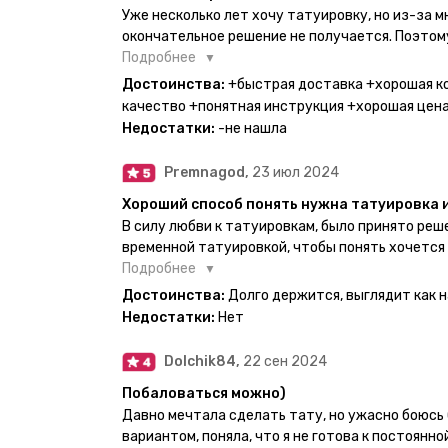
Уже несколько лет хочу татуировку, но из-за 
окончательное решение не получается. Поэтому
настоящей находкой. Как только тату пришли, я
Подробнее
Хочу отметить, что у everink очень большой вы
Достоинства:
+быстрая доставка +хорошая к
значительно упрощает процесс получения тату
качество +понятная инструкция +хорошая цен
бумажный плотный конверт, внутри оказалась 
Недостатки:
-не нашла
дизайнерским принтом. Комплектация набора: с
специальные пакетики, салфетки, инструкция п
Premnagod,
23 июл 2024
очень мило. Я уже нанесла одну из них и сейча
понятно объяснено, отдельным плюсом для меня
Хороший способ понять нужна татуировка 
обозначениями тех мечт, где тату будет держа
В силу любви к татуировкам, было принято ре
всём советую и рекомендую, буду заказывать 
временной татуировкой, чтобы понять хочется
как оказалось смысла набивать нет, ведь мож
Подробнее
татуировки и в случае если одна не понравится
Достоинства:
Долго держится, выглядит как 
настоящая, держится долго, больше ничего и не
Недостатки:
Нет
Dolchik84,
22 сен 2024
Побаловаться можно)
Давно мечтала сделать тату, но ужасно боюсь 
вариантом, поняла, что я не готова к постоянн