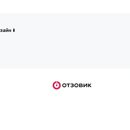
айн ⬇️