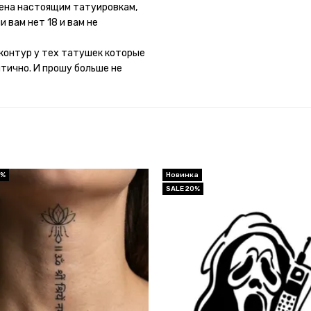
потому что у меня ещё очень
мена настоящим татуировкам,
 вам нет 18 и вам не
контур у тех татушек которые
итично. И прошу больше не
0%
Новинка
SALE 20%