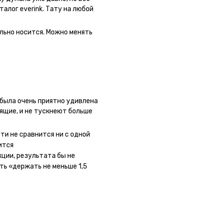
талог everink. Тату на любой
 как настоящая. Посмотрю как
льно носится. Можно менять
была очень приятно удивлена
оящие, и не тускнеют больше
 сайте очень большой выбор по
ывала сразу несколько штук -
ти не сравнится ни с одной
ного рисунка у меня на руке
ится
ная ли тату или я всё-таки
кции, результата бы не
ать инструкции, то её
ть «держать не меньше 1,5
ное, не стараться перевести
ожи (например, запястье) -
ие-то части рисунка. Но это,
ми ;)