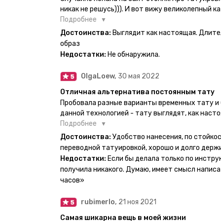
никак не решусь))). И вот вижу великолепный ка
вкус. Заказала и не пожалела. Супер. Выглядит
Подробнее
булет ы носке. Обязательно закажу ещё.
Достоинства:
Выглядит как настоящая. Длите
образ
Недостатки:
Не обнаружила.
OlgaLoew,
30 мая 2022
Отличная альтернатива постоянным тату
Пробовала разные варианты временных тату и 
данной технологией - тату выглядят, как наст
недели даже несмотря на контакты с водой! На
Подробнее
тематике и размерам, быстрая доставка. Заказ
Достоинства:
Удобство нанесения, по стойкос
осталась очень довольна. При появлении очеред
переводной татуировкой, хорошо и долго держ
друзья до сих пор каждый раз уточняют, времен
Недостатки:
Если бы делала только по инстру
решила себе что-то набить :) Т. к. если следов
получила никакого. Думаю, имеет смысл написа
действительно не отличить от настоящей. Глав
часов»
большую тату на какой-то маленький участок к
вследствие чего могут плохо отпечататься как
rubimerlo,
21 ноя 2021
скажем так, риски, которые вы берёте на себя са
Самая шикарна вещь в моей жизни