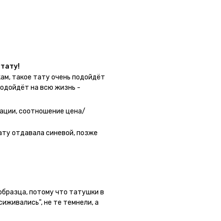
у в нескольких местах одной
тату!
ам, такое тату очень подойдёт
подойдёт на всю жизнь -
 - после нанесения не нужно
 не смоет. К рисункам
ации, соотношение цена/
угой способ нанесения -
о перестраховаться - на утро
ату отдавала синевой, позже
астях тела тату носится
а её стоит наносить. Когда
жно убрать оставшийся контур.
 образца, потому что татушки в
сиживались", не те темнели, а
ла фризби дог и он через сутки