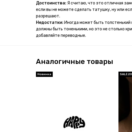
проявился и все ещё держится!! ну а 4 звезды 
Достоинства:
Я считаю, что это отличная за
много переводных татуировок(
если вы не можете сделать татушку, ну или если
разрешают.
Недостатки:
Иногда может быть толстенький 
должны быть тоненькими, но это не столько кр
добавляйте переводные.
Аналогичные товары
Новинка
SALE 2