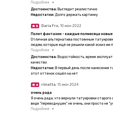
есть такая возможность. Муж смог сделать тат
Подробнее
картинкой).
Достоинства:
Выглядит реалистично
Недостатки:
Долго держать картинку
Daria Fro,
10 июн 2022
Полет фантазии - каждые полмесяца новые 
Отличная альтернатива постоянным татуировк
людям, которые ещё не решили какой эскиз им 
продукт еверинк держится на теле до 2 недель
Подробнее
бояться мочить такие тату, вода их так просто
Достоинства:
Водостойкость, время эксплуат
прикладывается инструкция, но я предпочла др
качество
оставила наклейку на теле на ночь, чтобы точн
Недостатки:
В первый день после нанесения т
эффект сразу же проявился. На неподвижных ч
этот оттенок сошёл на нет
дольше, поэтому нужно обдуманно выбирать куд
рисунок начнёт стираться - водой спокойно мо
riinatta,
15 июн 2024
очень рада
Я очень рада, что вернули татуировки старого
виде "переводнушек" не очень, они просто не "у
после душа вообще слазили, вот недавно сдела
Подробнее