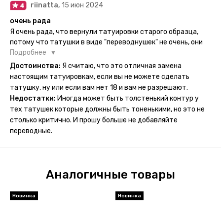
riinatta,
15 июн 2024
носится дольше, поэтому нужно обдуманно выбирать куда
её стоит наносить. Когда рисунок начнёт стираться -
очень рада
водой спокойно можно убрать оставшийся контур.
Я очень рада, что вернули татуировки старого образца,
потому что татушки в виде "переводнушек" не очень, они
просто не "усиживались", не те темнели, а после душа
Подробнее
вообще слазили, вот недавно сделала фризби дог и он
Достоинства:
Я считаю, что это отличная замена
через сутки проявился и все ещё держится!! ну а 4 звезды
настоящим татуировкам, если вы не можете сделать
потому что у меня ещё очень много переводных
татушку, ну или если вам нет 18 и вам не разрешают.
татуировок(
Недостатки:
Иногда может быть толстенький контур у
тех татушек которые должны быть тоненькими, но это не
столько критично. И прошу больше не добавляйте
переводные.
Аналогичные товары
Новинка
Новинка