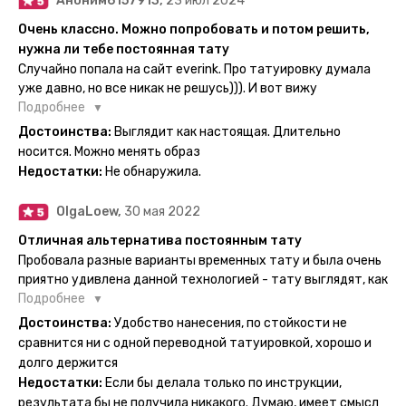
Аноним6157913,
23 июл 2024
Очень классно. Можно попробовать и потом решить,
нужна ли тебе постоянная тату
Случайно попала на сайт everink. Про татуировку думала
уже давно, но все никак не решусь))). И вот вижу
великолепный каталог everink. Тату на любой вкус.
Подробнее
Заказала и не пожалела. Супер. Выглядит как настоящая.
Достоинства:
Выглядит как настоящая. Длительно
Посмотрю как булет ы носке. Обязательно закажу ещё.
носится. Можно менять образ
Недостатки:
Не обнаружила.
OlgaLoew,
30 мая 2022
Отличная альтернатива постоянным тату
Пробовала разные варианты временных тату и была очень
приятно удивлена данной технологией - тату выглядят, как
настоящие, и не тускнеют больше недели даже несмотря
Подробнее
на контакты с водой! На сайте очень большой выбор по
Достоинства:
Удобство нанесения, по стойкости не
тематике и размерам, быстрая доставка. Заказывала сразу
сравнится ни с одной переводной татуировкой, хорошо и
несколько штук - осталась очень довольна. При появлении
долго держится
очередного рисунка у меня на руке друзья до сих пор
Недостатки:
Если бы делала только по инструкции,
каждый раз уточняют, временная ли тату или я всё-таки
результата бы не получила никакого. Думаю, имеет смысл