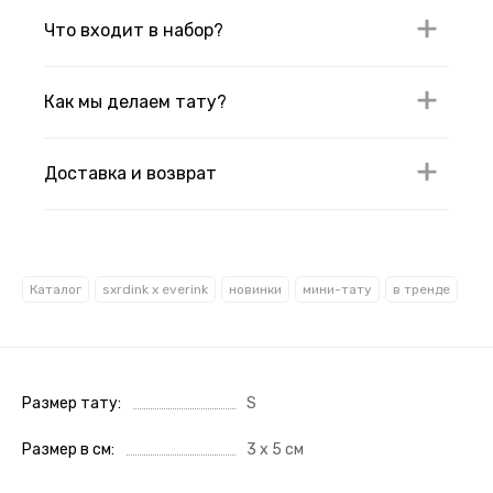
Что входит в набор?
Как мы делаем тату?
Доставка и возврат
Каталог
sxrdink х everink
новинки
мини-тату
в тренде
Размер тату
S
Размер в см
3 х 5 см