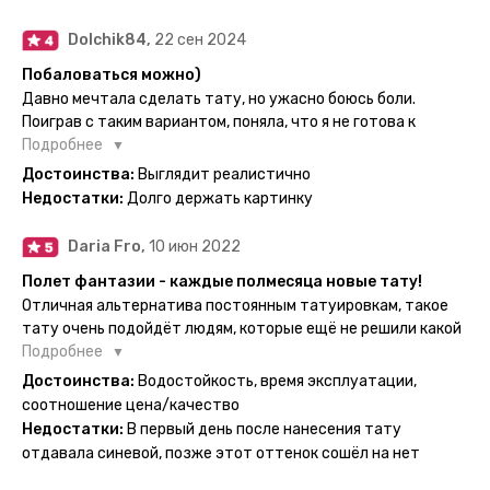
сделать другую, выглядит как настоящая, держится долго,
больше ничего и не нужно.
Dolchik84,
22 сен 2024
Побаловаться можно)
Давно мечтала сделать тату, но ужасно боюсь боли.
Поиграв с таким вариантом, поняла, что я не готова к
постоянной тату. Поэтому благодарю, что есть такая
Подробнее
возможность. Муж смог сделать тату в нескольких местах
Достоинства:
Выглядит реалистично
одной картинкой).
Недостатки:
Долго держать картинку
Daria Fro,
10 июн 2022
Полет фантазии - каждые полмесяца новые тату!
Отличная альтернатива постоянным татуировкам, такое
тату очень подойдёт людям, которые ещё не решили какой
эскиз им подойдёт на всю жизнь - продукт еверинк
Подробнее
держится на теле до 2 недель - после нанесения не нужно
Достоинства:
Водостойкость, время эксплуатации,
бояться мочить такие тату, вода их так просто не смоет. К
соотношение цена/качество
рисункам прикладывается инструкция, но я предпочла
Недостатки:
В первый день после нанесения тату
другой способ нанесения - оставила наклейку на теле на
отдавала синевой, позже этот оттенок сошёл на нет
ночь, чтобы точно перестраховаться - на утро эффект
сразу же проявился. На неподвижных частях тела тату