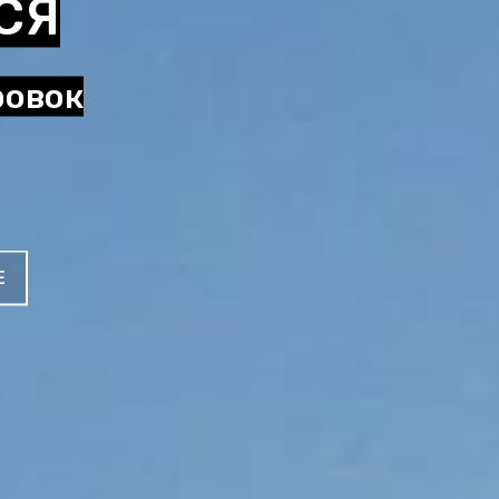
СЯ
ровок
Е