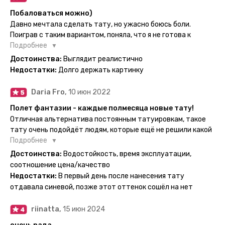
Побаловаться можно)
Давно мечтала сделать тату, но ужасно боюсь боли.
Поиграв с таким вариантом, поняла, что я не готова к
постоянной тату. Поэтому благодарю, что есть такая
Подробнее
возможность. Муж смог сделать тату в нескольких местах
Достоинства:
Выглядит реалистично
одной картинкой).
Недостатки:
Долго держать картинку
Daria Fro,
10 июн 2022
Полет фантазии - каждые полмесяца новые тату!
Отличная альтернатива постоянным татуировкам, такое
тату очень подойдёт людям, которые ещё не решили какой
эскиз им подойдёт на всю жизнь - продукт еверинк
Подробнее
держится на теле до 2 недель - после нанесения не нужно
Достоинства:
Водостойкость, время эксплуатации,
бояться мочить такие тату, вода их так просто не смоет. К
соотношение цена/качество
рисункам прикладывается инструкция, но я предпочла
Недостатки:
В первый день после нанесения тату
другой способ нанесения - оставила наклейку на теле на
отдавала синевой, позже этот оттенок сошёл на нет
ночь, чтобы точно перестраховаться - на утро эффект
сразу же проявился. На неподвижных частях тела тату
riinatta,
15 июн 2024
носится дольше, поэтому нужно обдуманно выбирать куда
её стоит наносить. Когда рисунок начнёт стираться -