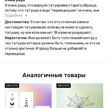
очень рада
водой спокойно можно убрать оставшийся контур.
Я очень рада, что вернули татуировки старого образца,
потому что татушки в виде "переводнушек" не очень, они
просто не "усиживались", не те темнели, а после душа
Подробнее
вообще слазили, вот недавно сделала фризби дог и он
Достоинства:
Я считаю, что это отличная замена
через сутки проявился и все ещё держится!! ну а 4 звезды
настоящим татуировкам, если вы не можете сделать
потому что у меня ещё очень много переводных
татушку, ну или если вам нет 18 и вам не разрешают.
татуировок(
Недостатки:
Иногда может быть толстенький контур у
тех татушек которые должны быть тоненькими, но это не
столько критично. И прошу больше не добавляйте
переводные.
Аналогичные товары
SALE 50%
SALE 50%