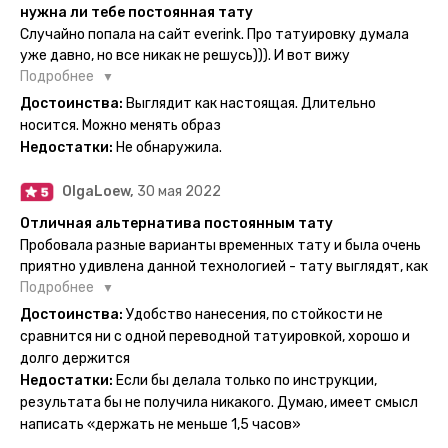
нужна ли тебе постоянная тату
Случайно попала на сайт everink. Про татуировку думала
уже давно, но все никак не решусь))). И вот вижу
великолепный каталог everink. Тату на любой вкус.
Подробнее
Заказала и не пожалела. Супер. Выглядит как настоящая.
Достоинства:
Выглядит как настоящая. Длительно
Посмотрю как булет ы носке. Обязательно закажу ещё.
носится. Можно менять образ
Недостатки:
Не обнаружила.
OlgaLoew,
30 мая 2022
Отличная альтернатива постоянным тату
Пробовала разные варианты временных тату и была очень
приятно удивлена данной технологией - тату выглядят, как
настоящие, и не тускнеют больше недели даже несмотря
Подробнее
на контакты с водой! На сайте очень большой выбор по
Достоинства:
Удобство нанесения, по стойкости не
тематике и размерам, быстрая доставка. Заказывала сразу
сравнится ни с одной переводной татуировкой, хорошо и
несколько штук - осталась очень довольна. При появлении
долго держится
очередного рисунка у меня на руке друзья до сих пор
Недостатки:
Если бы делала только по инструкции,
каждый раз уточняют, временная ли тату или я всё-таки
результата бы не получила никакого. Думаю, имеет смысл
решила себе что-то набить :) Т. к. если следовать
написать «держать не меньше 1,5 часов»
инструкции, то её действительно не отличить от