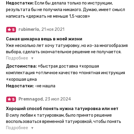
очередного рисунка у меня на руке друзья до сих пор
Недостатки:
Если бы делала только по инструкции,
каждый раз уточняют, временная ли тату или я всё-таки
результата бы не получила никакого. Думаю, имеет смысл
решила себе что-то набить :) Т. к. если следовать
написать «держать не меньше 1,5 часов»
инструкции, то её действительно не отличить от
настоящей. Главное, не стараться перевести большую
rubimerlo,
21 ноя 2021
тату на какой-то маленький участок кожи (например,
запястье) - вследствие чего могут плохо отпечататься
Самая шикарна вещь в моей жизни
какие-то части рисунка. Но это, скажем так, риски, которые
Уже несколько лет хочу татуировку, но из-за многообразия
вы берёте на себя сами ;)
выбора, сделать окончательное решение не получается.
Поэтому everink стали для меня настоящей находкой. Как
Подробнее
только тату пришли, я сразу понеслась их забирать. Хочу
Достоинства:
+быстрая доставка +хорошая
отметить, что у everink очень большой выбор мест для
комплектация +отличное качество +понятная инструкция
доставки, что значительно упрощает процесс получения
+хорошая цена
тату. Посылка была упакованна в бумажный плотный
Недостатки:
-не нашла
конверт, внутри оказалась ещё одна упаковка с
дизайнерским принтом. Комплектация набора: сами тату,
Premnagod,
23 июл 2024
упакованные в специальные пакетики, салфетки,
инструкция по нанесению. Всё выглядит очень мило. Я уже
Хороший способ понять нужна татуировка или нет
нанесла одну из них и сейчас жду результата. Всё очень
В силу любви к татуировкам, было принято решение
понятно объяснено, отдельным плюсом для меня стала
воспользоваться временной татуировкой, чтобы понять
картинка с обозначениями тех мечт, где тату будет
хочется набивать настоящую или нет, как оказалось
Подробнее
держаться дольше всего. В общем всём советую и