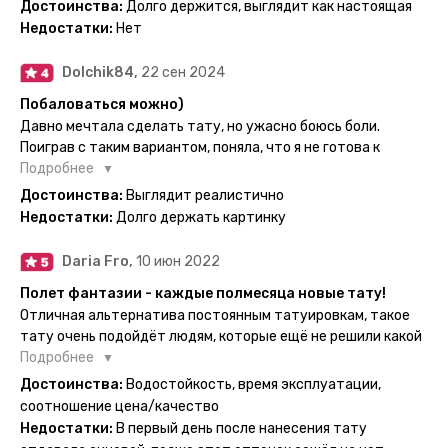
смысла набивать нет, ведь можно постоянно делать
Достоинства:
Долго держится, выглядит как настоящая
рекомендую, буду заказывать ещё))
временные татуировки и в случае если одна не понравится
Недостатки:
Нет
сделать другую, выглядит как настоящая, держится долго,
больше ничего и не нужно.
Dolchik84,
22 сен 2024
Побаловаться можно)
Давно мечтала сделать тату, но ужасно боюсь боли.
Поиграв с таким вариантом, поняла, что я не готова к
постоянной тату. Поэтому благодарю, что есть такая
Подробнее
возможность. Муж смог сделать тату в нескольких местах
Достоинства:
Выглядит реалистично
одной картинкой).
Недостатки:
Долго держать картинку
Daria Fro,
10 июн 2022
Полет фантазии - каждые полмесяца новые тату!
Отличная альтернатива постоянным татуировкам, такое
тату очень подойдёт людям, которые ещё не решили какой
эскиз им подойдёт на всю жизнь - продукт еверинк
Подробнее
держится на теле до 2 недель - после нанесения не нужно
Достоинства:
Водостойкость, время эксплуатации,
бояться мочить такие тату, вода их так просто не смоет. К
соотношение цена/качество
рисункам прикладывается инструкция, но я предпочла
Недостатки:
В первый день после нанесения тату
другой способ нанесения - оставила наклейку на теле на