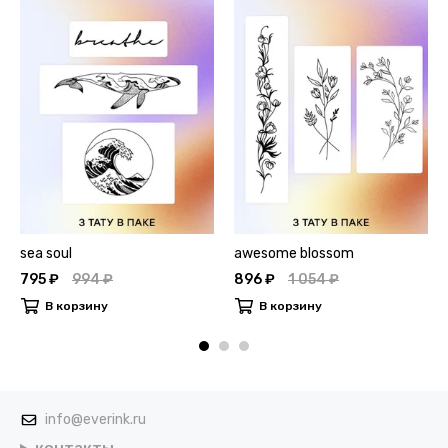
sea soul
awesome blossom
795 ₽
994 ₽
896 ₽
1 054 ₽
В корзину
В корзину
info@everink.ru