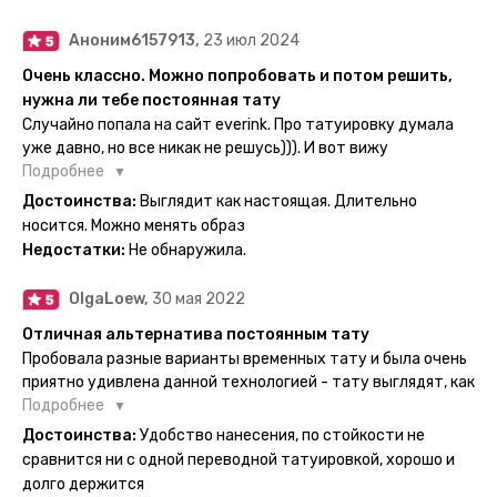
Аноним6157913,
23 июл 2024
Очень классно. Можно попробовать и потом решить,
нужна ли тебе постоянная тату
Случайно попала на сайт everink. Про татуировку думала
уже давно, но все никак не решусь))). И вот вижу
великолепный каталог everink. Тату на любой вкус.
Подробнее
Заказала и не пожалела. Супер. Выглядит как настоящая.
Достоинства:
Выглядит как настоящая. Длительно
Посмотрю как булет ы носке. Обязательно закажу ещё.
носится. Можно менять образ
Недостатки:
Не обнаружила.
OlgaLoew,
30 мая 2022
Отличная альтернатива постоянным тату
Пробовала разные варианты временных тату и была очень
приятно удивлена данной технологией - тату выглядят, как
настоящие, и не тускнеют больше недели даже несмотря
Подробнее
на контакты с водой! На сайте очень большой выбор по
Достоинства:
Удобство нанесения, по стойкости не
тематике и размерам, быстрая доставка. Заказывала сразу
сравнится ни с одной переводной татуировкой, хорошо и
несколько штук - осталась очень довольна. При появлении
долго держится