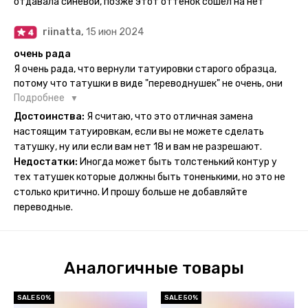
отдавала синевой, позже этот оттенок сошёл на нет
ночь, чтобы точно перестраховаться - на утро эффект
сразу же проявился. На неподвижных частях тела тату
riinatta,
15 июн 2024
носится дольше, поэтому нужно обдуманно выбирать куда
её стоит наносить. Когда рисунок начнёт стираться -
очень рада
водой спокойно можно убрать оставшийся контур.
Я очень рада, что вернули татуировки старого образца,
потому что татушки в виде "переводнушек" не очень, они
просто не "усиживались", не те темнели, а после душа
Подробнее
вообще слазили, вот недавно сделала фризби дог и он
Достоинства:
Я считаю, что это отличная замена
через сутки проявился и все ещё держится!! ну а 4 звезды
настоящим татуировкам, если вы не можете сделать
потому что у меня ещё очень много переводных
татушку, ну или если вам нет 18 и вам не разрешают.
татуировок(
Недостатки:
Иногда может быть толстенький контур у
тех татушек которые должны быть тоненькими, но это не
столько критично. И прошу больше не добавляйте
переводные.
Аналогичные товары
SALE 50%
SALE 50%