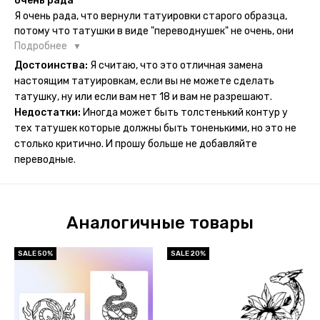
очень рада
водой спокойно можно убрать оставшийся контур.
Я очень рада, что вернули татуировки старого образца,
потому что татушки в виде "переводнушек" не очень, они
просто не "усиживались", не те темнели, а после душа
Подробнее
вообще слазили, вот недавно сделала фризби дог и он
Достоинства:
Я считаю, что это отличная замена
через сутки проявился и все ещё держится!! ну а 4 звезды
настоящим татуировкам, если вы не можете сделать
потому что у меня ещё очень много переводных
татушку, ну или если вам нет 18 и вам не разрешают.
татуировок(
Недостатки:
Иногда может быть толстенький контур у
тех татушек которые должны быть тоненькими, но это не
столько критично. И прошу больше не добавляйте
переводные.
Аналогичные товары
SALE 50%
SALE 20%