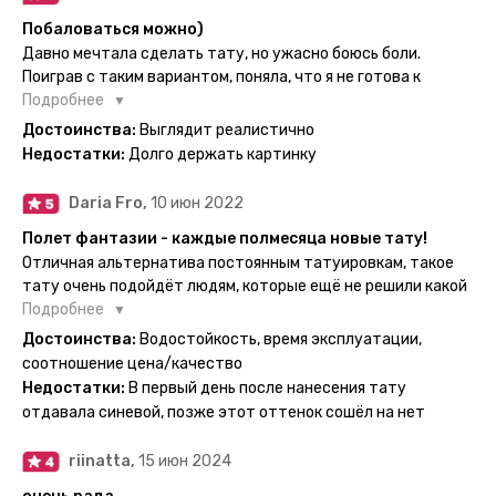
Побаловаться можно)
Давно мечтала сделать тату, но ужасно боюсь боли.
Поиграв с таким вариантом, поняла, что я не готова к
постоянной тату. Поэтому благодарю, что есть такая
Подробнее
возможность. Муж смог сделать тату в нескольких местах
Достоинства:
Выглядит реалистично
одной картинкой).
Недостатки:
Долго держать картинку
Daria Fro,
10 июн 2022
Полет фантазии - каждые полмесяца новые тату!
Отличная альтернатива постоянным татуировкам, такое
тату очень подойдёт людям, которые ещё не решили какой
эскиз им подойдёт на всю жизнь - продукт еверинк
Подробнее
держится на теле до 2 недель - после нанесения не нужно
Достоинства:
Водостойкость, время эксплуатации,
бояться мочить такие тату, вода их так просто не смоет. К
соотношение цена/качество
рисункам прикладывается инструкция, но я предпочла
Недостатки:
В первый день после нанесения тату
другой способ нанесения - оставила наклейку на теле на
отдавала синевой, позже этот оттенок сошёл на нет
ночь, чтобы точно перестраховаться - на утро эффект
сразу же проявился. На неподвижных частях тела тату
riinatta,
15 июн 2024
носится дольше, поэтому нужно обдуманно выбирать куда
её стоит наносить. Когда рисунок начнёт стираться -