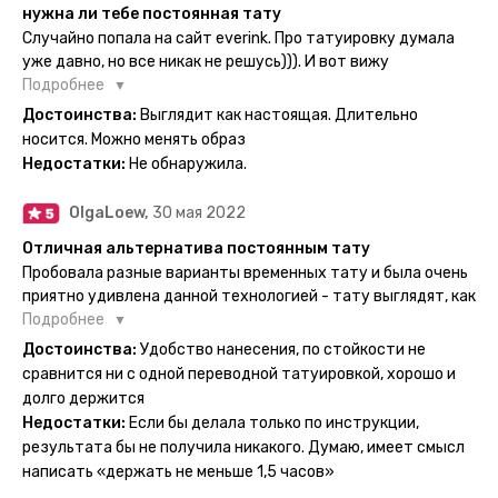
нужна ли тебе постоянная тату
Случайно попала на сайт everink. Про татуировку думала
уже давно, но все никак не решусь))). И вот вижу
великолепный каталог everink. Тату на любой вкус.
Подробнее
Заказала и не пожалела. Супер. Выглядит как настоящая.
Достоинства:
Выглядит как настоящая. Длительно
Посмотрю как булет ы носке. Обязательно закажу ещё.
носится. Можно менять образ
Недостатки:
Не обнаружила.
OlgaLoew,
30 мая 2022
Отличная альтернатива постоянным тату
Пробовала разные варианты временных тату и была очень
приятно удивлена данной технологией - тату выглядят, как
настоящие, и не тускнеют больше недели даже несмотря
Подробнее
на контакты с водой! На сайте очень большой выбор по
Достоинства:
Удобство нанесения, по стойкости не
тематике и размерам, быстрая доставка. Заказывала сразу
сравнится ни с одной переводной татуировкой, хорошо и
несколько штук - осталась очень довольна. При появлении
долго держится
очередного рисунка у меня на руке друзья до сих пор
Недостатки:
Если бы делала только по инструкции,
каждый раз уточняют, временная ли тату или я всё-таки
результата бы не получила никакого. Думаю, имеет смысл
решила себе что-то набить :) Т. к. если следовать
написать «держать не меньше 1,5 часов»
инструкции, то её действительно не отличить от