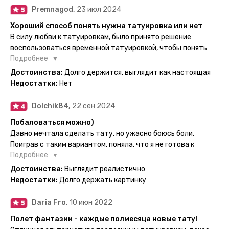
дизайнерским принтом. Комплектация набора: сами тату,
Premnagod,
23 июл 2024
упакованные в специальные пакетики, салфетки,
инструкция по нанесению. Всё выглядит очень мило. Я уже
Хороший способ понять нужна татуировка или нет
нанесла одну из них и сейчас жду результата. Всё очень
В силу любви к татуировкам, было принято решение
понятно объяснено, отдельным плюсом для меня стала
воспользоваться временной татуировкой, чтобы понять
картинка с обозначениями тех мечт, где тату будет
хочется набивать настоящую или нет, как оказалось
Подробнее
держаться дольше всего. В общем всём советую и
смысла набивать нет, ведь можно постоянно делать
Достоинства:
Долго держится, выглядит как настоящая
рекомендую, буду заказывать ещё))
временные татуировки и в случае если одна не понравится
Недостатки:
Нет
сделать другую, выглядит как настоящая, держится долго,
больше ничего и не нужно.
Dolchik84,
22 сен 2024
Побаловаться можно)
Давно мечтала сделать тату, но ужасно боюсь боли.
Поиграв с таким вариантом, поняла, что я не готова к
постоянной тату. Поэтому благодарю, что есть такая
Подробнее
возможность. Муж смог сделать тату в нескольких местах
Достоинства:
Выглядит реалистично
одной картинкой).
Недостатки:
Долго держать картинку
Daria Fro,
10 июн 2022
Полет фантазии - каждые полмесяца новые тату!