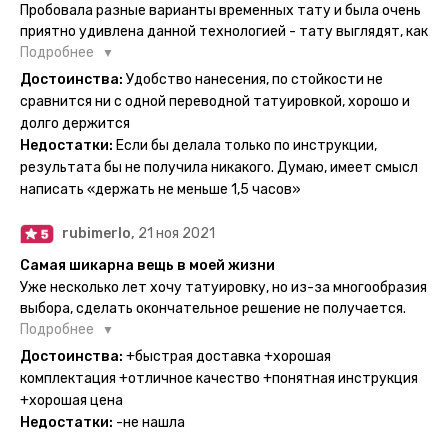
Пробовала разные варианты временных тату и была очень
приятно удивлена данной технологией - тату выглядят, как
настоящие, и не тускнеют больше недели даже несмотря
Подробнее
на контакты с водой! На сайте очень большой выбор по
Достоинства:
Удобство нанесения, по стойкости не
тематике и размерам, быстрая доставка. Заказывала сразу
сравнится ни с одной переводной татуировкой, хорошо и
несколько штук - осталась очень довольна. При появлении
долго держится
очередного рисунка у меня на руке друзья до сих пор
Недостатки:
Если бы делала только по инструкции,
каждый раз уточняют, временная ли тату или я всё-таки
результата бы не получила никакого. Думаю, имеет смысл
решила себе что-то набить :) Т. к. если следовать
написать «держать не меньше 1,5 часов»
инструкции, то её действительно не отличить от
настоящей. Главное, не стараться перевести большую
rubimerlo,
21 ноя 2021
тату на какой-то маленький участок кожи (например,
запястье) - вследствие чего могут плохо отпечататься
Самая шикарна вещь в моей жизни
какие-то части рисунка. Но это, скажем так, риски, которые
Уже несколько лет хочу татуировку, но из-за многообразия
вы берёте на себя сами ;)
выбора, сделать окончательное решение не получается.
Поэтому everink стали для меня настоящей находкой. Как
Подробнее
только тату пришли, я сразу понеслась их забирать. Хочу
Достоинства:
+быстрая доставка +хорошая
отметить, что у everink очень большой выбор мест для
комплектация +отличное качество +понятная инструкция
доставки, что значительно упрощает процесс получения
+хорошая цена
тату. Посылка была упакованна в бумажный плотный
Недостатки:
-не нашла
конверт, внутри оказалась ещё одна упаковка с