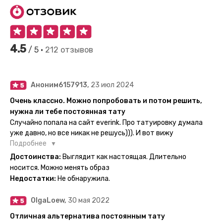
4.5
/ 5 •
212 отзывов
Аноним6157913,
23 июл 2024
Очень классно. Можно попробовать и потом решить,
нужна ли тебе постоянная тату
Случайно попала на сайт everink. Про татуировку думала
уже давно, но все никак не решусь))). И вот вижу
великолепный каталог everink. Тату на любой вкус.
Подробнее
Заказала и не пожалела. Супер. Выглядит как настоящая.
Достоинства:
Выглядит как настоящая. Длительно
Посмотрю как булет ы носке. Обязательно закажу ещё.
носится. Можно менять образ
Недостатки:
Не обнаружила.
OlgaLoew,
30 мая 2022
Отличная альтернатива постоянным тату