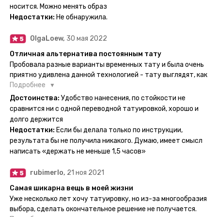
Посмотрю как булет ы носке. Обязательно закажу ещё.
носится. Можно менять образ
Недостатки:
Не обнаружила.
OlgaLoew,
30 мая 2022
Отличная альтернатива постоянным тату
Пробовала разные варианты временных тату и была очень
приятно удивлена данной технологией - тату выглядят, как
настоящие, и не тускнеют больше недели даже несмотря
Подробнее
на контакты с водой! На сайте очень большой выбор по
Достоинства:
Удобство нанесения, по стойкости не
тематике и размерам, быстрая доставка. Заказывала сразу
сравнится ни с одной переводной татуировкой, хорошо и
несколько штук - осталась очень довольна. При появлении
долго держится
очередного рисунка у меня на руке друзья до сих пор
Недостатки:
Если бы делала только по инструкции,
каждый раз уточняют, временная ли тату или я всё-таки
результата бы не получила никакого. Думаю, имеет смысл
решила себе что-то набить :) Т. к. если следовать
написать «держать не меньше 1,5 часов»
инструкции, то её действительно не отличить от
настоящей. Главное, не стараться перевести большую
rubimerlo,
21 ноя 2021
тату на какой-то маленький участок кожи (например,
запястье) - вследствие чего могут плохо отпечататься
Самая шикарна вещь в моей жизни
какие-то части рисунка. Но это, скажем так, риски, которые
Уже несколько лет хочу татуировку, но из-за многообразия
вы берёте на себя сами ;)
выбора, сделать окончательное решение не получается.