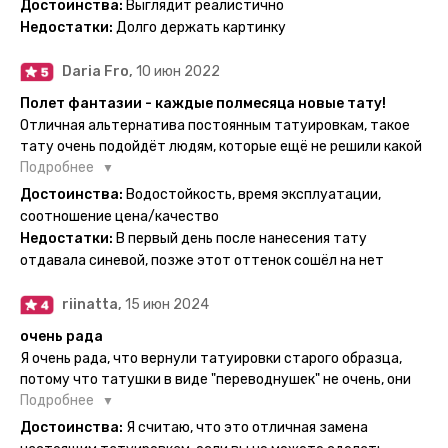
Достоинства:
Выглядит реалистично
одной картинкой).
Недостатки:
Долго держать картинку
Daria Fro,
10 июн 2022
Полет фантазии - каждые полмесяца новые тату!
Отличная альтернатива постоянным татуировкам, такое
тату очень подойдёт людям, которые ещё не решили какой
эскиз им подойдёт на всю жизнь - продукт еверинк
Подробнее
держится на теле до 2 недель - после нанесения не нужно
Достоинства:
Водостойкость, время эксплуатации,
бояться мочить такие тату, вода их так просто не смоет. К
соотношение цена/качество
рисункам прикладывается инструкция, но я предпочла
Недостатки:
В первый день после нанесения тату
другой способ нанесения - оставила наклейку на теле на
отдавала синевой, позже этот оттенок сошёл на нет
ночь, чтобы точно перестраховаться - на утро эффект
сразу же проявился. На неподвижных частях тела тату
riinatta,
15 июн 2024
носится дольше, поэтому нужно обдуманно выбирать куда
её стоит наносить. Когда рисунок начнёт стираться -
очень рада
водой спокойно можно убрать оставшийся контур.
Я очень рада, что вернули татуировки старого образца,
потому что татушки в виде "переводнушек" не очень, они
просто не "усиживались", не те темнели, а после душа
Подробнее
вообще слазили, вот недавно сделала фризби дог и он
Достоинства:
Я считаю, что это отличная замена
через сутки проявился и все ещё держится!! ну а 4 звезды