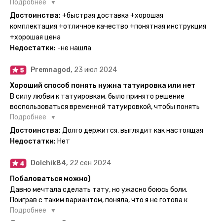
Поэтому everink стали для меня настоящей находкой. Как
Подробнее
только тату пришли, я сразу понеслась их забирать. Хочу
Достоинства:
+быстрая доставка +хорошая
отметить, что у everink очень большой выбор мест для
комплектация +отличное качество +понятная инструкция
доставки, что значительно упрощает процесс получения
+хорошая цена
тату. Посылка была упакованна в бумажный плотный
Недостатки:
-не нашла
конверт, внутри оказалась ещё одна упаковка с
дизайнерским принтом. Комплектация набора: сами тату,
Premnagod,
23 июл 2024
упакованные в специальные пакетики, салфетки,
инструкция по нанесению. Всё выглядит очень мило. Я уже
Хороший способ понять нужна татуировка или нет
нанесла одну из них и сейчас жду результата. Всё очень
В силу любви к татуировкам, было принято решение
понятно объяснено, отдельным плюсом для меня стала
воспользоваться временной татуировкой, чтобы понять
картинка с обозначениями тех мечт, где тату будет
хочется набивать настоящую или нет, как оказалось
Подробнее
держаться дольше всего. В общем всём советую и
смысла набивать нет, ведь можно постоянно делать
Достоинства:
Долго держится, выглядит как настоящая
рекомендую, буду заказывать ещё))
временные татуировки и в случае если одна не понравится
Недостатки:
Нет
сделать другую, выглядит как настоящая, держится долго,
больше ничего и не нужно.
Dolchik84,
22 сен 2024
Побаловаться можно)
Давно мечтала сделать тату, но ужасно боюсь боли.
Поиграв с таким вариантом, поняла, что я не готова к
постоянной тату. Поэтому благодарю, что есть такая
Подробнее
возможность. Муж смог сделать тату в нескольких местах