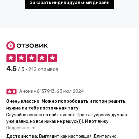
Заказать индивидуальный дизайн
4.5
/ 5 •
212 отзывов
Аноним6157913,
23 июл 2024
Очень классно. Можно попробовать и потом решить,
нужна ли тебе постоянная тату
Случайно попала на сайт everink. Про татуировку думала
уже давно, но все никак не решусь))). И вот вижу
великолепный каталог everink. Тату на любой вкус.
Подробнее
Заказала и не пожалела. Супер. Выглядит как настоящая.
Достоинства:
Выглядит как настоящая. Длительно