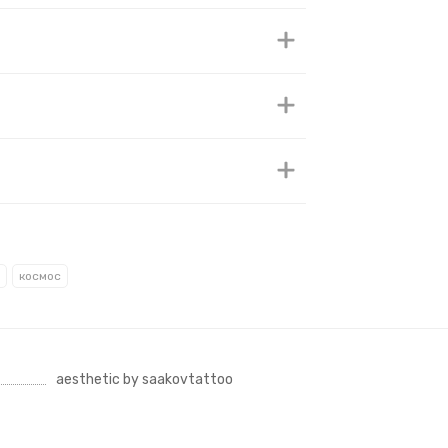
космос
aesthetic by saakovtattoo