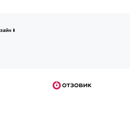
айн ⬇️