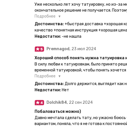
Уже несколько лет хочу татуировку, но из-за 
окончательное решение не получается. Поэтому
настоящей находкой. Как только тату пришли, я
Подробнее
Хочу отметить, что у everink очень большой вы
Достоинства:
+быстрая доставка +хорошая к
значительно упрощает процесс получения тату
качество +понятная инструкция +хорошая цен
бумажный плотный конверт, внутри оказалась 
Недостатки:
-не нашла
дизайнерским принтом. Комплектация набора: с
специальные пакетики, салфетки, инструкция п
Premnagod,
23 июл 2024
очень мило. Я уже нанесла одну из них и сейча
понятно объяснено, отдельным плюсом для меня
Хороший способ понять нужна татуировка 
обозначениями тех мечт, где тату будет держа
В силу любви к татуировкам, было принято ре
всём советую и рекомендую, буду заказывать 
временной татуировкой, чтобы понять хочется
как оказалось смысла набивать нет, ведь мож
Подробнее
татуировки и в случае если одна не понравится
Достоинства:
Долго держится, выглядит как 
настоящая, держится долго, больше ничего и не
Недостатки:
Нет
Dolchik84,
22 сен 2024
Побаловаться можно)
Давно мечтала сделать тату, но ужасно боюсь 
вариантом, поняла, что я не готова к постоянн