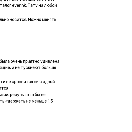
талог everink. Тату на любой
 как настоящая. Посмотрю как
льно носится. Можно менять
была очень приятно удивлена
оящие, и не тускнеют больше
 сайте очень большой выбор по
ывала сразу несколько штук -
ти не сравнится ни с одной
ного рисунка у меня на руке
ится
ная ли тату или я всё-таки
кции, результата бы не
ать инструкции, то её
ть «держать не меньше 1,5
ное, не стараться перевести
ожи (например, запястье) -
ие-то части рисунка. Но это,
ми ;)