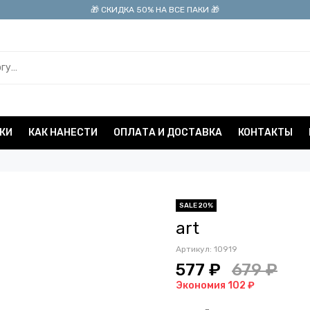
🎁 СКИДКА 50% НА ВСЕ ПАКИ 🎁
КИ
КАК НАНЕСТИ
ОПЛАТА И ДОСТАВКА
КОНТАКТЫ
SALE 20%
art
Артикул:
10919
577 ₽
679 ₽
Экономия 102 ₽