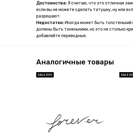
проявился и все ещё держится!! ну а 4 звезды 
Достоинства:
Я считаю, что это отличная за
много переводных татуировок(
если вы не можете сделать татушку, ну или если
разрешают.
Недостатки:
Иногда может быть толстенький 
должны быть тоненькими, но это не столько кр
добавляйте переводные.
Аналогичные товары
SALE 20%
SALE 2