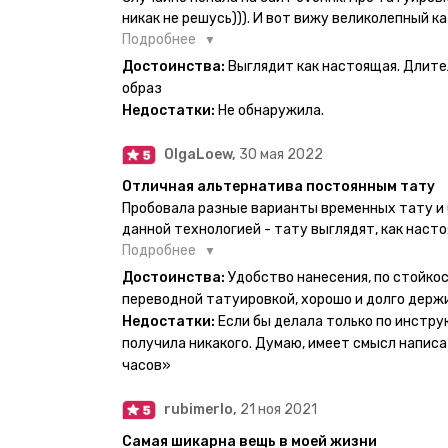
никак не решусь))). И вот вижу великолепный ка
вкус. Заказала и не пожалела. Супер. Выглядит
Подробнее
булет ы носке. Обязательно закажу ещё.
Достоинства:
Выглядит как настоящая. Длите
образ
Недостатки:
Не обнаружила.
OlgaLoew,
30 мая 2022
Отличная альтернатива постоянным тату
Пробовала разные варианты временных тату и 
данной технологией - тату выглядят, как наст
недели даже несмотря на контакты с водой! На
Подробнее
тематике и размерам, быстрая доставка. Заказ
Достоинства:
Удобство нанесения, по стойкос
осталась очень довольна. При появлении очеред
переводной татуировкой, хорошо и долго держ
друзья до сих пор каждый раз уточняют, времен
Недостатки:
Если бы делала только по инстру
решила себе что-то набить :) Т. к. если следов
получила никакого. Думаю, имеет смысл написа
действительно не отличить от настоящей. Глав
часов»
большую тату на какой-то маленький участок к
вследствие чего могут плохо отпечататься как
rubimerlo,
21 ноя 2021
скажем так, риски, которые вы берёте на себя са
Самая шикарна вещь в моей жизни