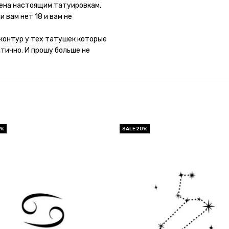
потому что у меня ещё очень
мена настоящим татуировкам,
 вам нет 18 и вам не
контур у тех татушек которые
итично. И прошу больше не
0%
SALE 20%