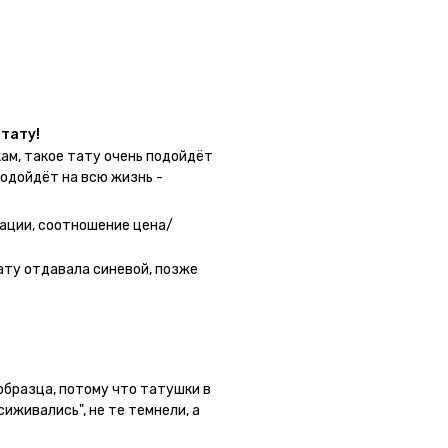
у в нескольких местах одной
тату!
ам, такое тату очень подойдёт
подойдёт на всю жизнь -
 - после нанесения не нужно
 не смоет. К рисункам
ации, соотношение цена/
угой способ нанесения -
о перестраховаться - на утро
ату отдавала синевой, позже
астях тела тату носится
а её стоит наносить. Когда
жно убрать оставшийся контур.
 образца, потому что татушки в
сиживались", не те темнели, а
ла фризби дог и он через сутки