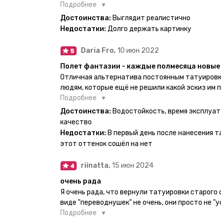
есть такая возможность. Муж смог сделать тат
Подробнее
картинкой).
Достоинства:
Выглядит реалистично
Недостатки:
Долго держать картинку
Daria Fro,
10 июн 2022
Полет фантазии - каждые полмесяца новые 
Отличная альтернатива постоянным татуировк
людям, которые ещё не решили какой эскиз им 
продукт еверинк держится на теле до 2 недель
Подробнее
бояться мочить такие тату, вода их так просто
Достоинства:
Водостойкость, время эксплуат
прикладывается инструкция, но я предпочла др
качество
оставила наклейку на теле на ночь, чтобы точн
Недостатки:
В первый день после нанесения т
эффект сразу же проявился. На неподвижных ч
этот оттенок сошёл на нет
дольше, поэтому нужно обдуманно выбирать куд
рисунок начнёт стираться - водой спокойно мо
riinatta,
15 июн 2024
очень рада
Я очень рада, что вернули татуировки старого
виде "переводнушек" не очень, они просто не "у
после душа вообще слазили, вот недавно сдела
Подробнее