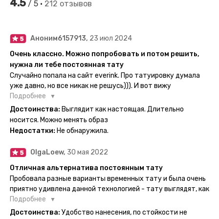
4.5
/ 5 •
212 отзывов
Аноним6157913,
23 июл 2024
Очень классно. Можно попробовать и потом решить,
нужна ли тебе постоянная тату
Случайно попала на сайт everink. Про татуировку думала
уже давно, но все никак не решусь))). И вот вижу
великолепный каталог everink. Тату на любой вкус.
Подробнее
Заказала и не пожалела. Супер. Выглядит как настоящая.
Достоинства:
Выглядит как настоящая. Длительно
Посмотрю как булет ы носке. Обязательно закажу ещё.
носится. Можно менять образ
Недостатки:
Не обнаружила.
OlgaLoew,
30 мая 2022
Отличная альтернатива постоянным тату
Пробовала разные варианты временных тату и была очень
приятно удивлена данной технологией - тату выглядят, как
настоящие, и не тускнеют больше недели даже несмотря
Подробнее
на контакты с водой! На сайте очень большой выбор по
Достоинства:
Удобство нанесения, по стойкости не