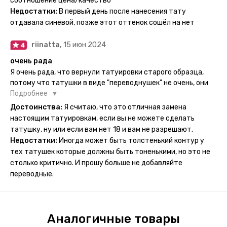
соотношение цена/качество
рисункам прикладывается инструкция, но я предпочла
Недостатки:
В первый день после нанесения тату
другой способ нанесения - оставила наклейку на теле на
отдавала синевой, позже этот оттенок сошёл на нет
ночь, чтобы точно перестраховаться - на утро эффект
сразу же проявился. На неподвижных частях тела тату
riinatta,
15 июн 2024
носится дольше, поэтому нужно обдуманно выбирать куда
её стоит наносить. Когда рисунок начнёт стираться -
очень рада
водой спокойно можно убрать оставшийся контур.
Я очень рада, что вернули татуировки старого образца,
потому что татушки в виде "переводнушек" не очень, они
просто не "усиживались", не те темнели, а после душа
Подробнее
вообще слазили, вот недавно сделала фризби дог и он
Достоинства:
Я считаю, что это отличная замена
через сутки проявился и все ещё держится!! ну а 4 звезды
настоящим татуировкам, если вы не можете сделать
потому что у меня ещё очень много переводных
татушку, ну или если вам нет 18 и вам не разрешают.
татуировок(
Недостатки:
Иногда может быть толстенький контур у
тех татушек которые должны быть тоненькими, но это не
столько критично. И прошу больше не добавляйте
переводные.
Аналогичные товары