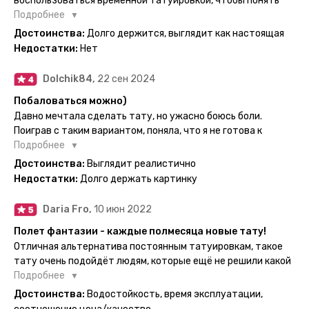
воспользоваться временной татуировкой, чтобы понять
картинка с обозначениями тех мечт, где тату будет
хочется набивать настоящую или нет, как оказалось
Подробнее
держаться дольше всего. В общем всём советую и
смысла набивать нет, ведь можно постоянно делать
Достоинства:
Долго держится, выглядит как настоящая
рекомендую, буду заказывать ещё))
временные татуировки и в случае если одна не понравится
Недостатки:
Нет
сделать другую, выглядит как настоящая, держится долго,
больше ничего и не нужно.
Dolchik84,
22 сен 2024
Побаловаться можно)
Давно мечтала сделать тату, но ужасно боюсь боли.
Поиграв с таким вариантом, поняла, что я не готова к
постоянной тату. Поэтому благодарю, что есть такая
Подробнее
возможность. Муж смог сделать тату в нескольких местах
Достоинства:
Выглядит реалистично
одной картинкой).
Недостатки:
Долго держать картинку
Daria Fro,
10 июн 2022
Полет фантазии - каждые полмесяца новые тату!
Отличная альтернатива постоянным татуировкам, такое
тату очень подойдёт людям, которые ещё не решили какой
эскиз им подойдёт на всю жизнь - продукт еверинк
Подробнее
держится на теле до 2 недель - после нанесения не нужно
Достоинства:
Водостойкость, время эксплуатации,
бояться мочить такие тату, вода их так просто не смоет. К