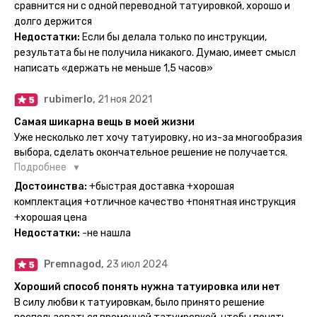
тематике и размерам, быстрая доставка. Заказывала сразу
сравнится ни с одной переводной татуировкой, хорошо и
несколько штук - осталась очень довольна. При появлении
долго держится
очередного рисунка у меня на руке друзья до сих пор
Недостатки:
Если бы делала только по инструкции,
каждый раз уточняют, временная ли тату или я всё-таки
результата бы не получила никакого. Думаю, имеет смысл
решила себе что-то набить :) Т. к. если следовать
написать «держать не меньше 1,5 часов»
инструкции, то её действительно не отличить от
настоящей. Главное, не стараться перевести большую
rubimerlo,
21 ноя 2021
тату на какой-то маленький участок кожи (например,
запястье) - вследствие чего могут плохо отпечататься
Самая шикарна вещь в моей жизни
какие-то части рисунка. Но это, скажем так, риски, которые
Уже несколько лет хочу татуировку, но из-за многообразия
вы берёте на себя сами ;)
выбора, сделать окончательное решение не получается.
Поэтому everink стали для меня настоящей находкой. Как
Подробнее
только тату пришли, я сразу понеслась их забирать. Хочу
Достоинства:
+быстрая доставка +хорошая
отметить, что у everink очень большой выбор мест для
комплектация +отличное качество +понятная инструкция
доставки, что значительно упрощает процесс получения
+хорошая цена
тату. Посылка была упакованна в бумажный плотный
Недостатки:
-не нашла
конверт, внутри оказалась ещё одна упаковка с
дизайнерским принтом. Комплектация набора: сами тату,
Premnagod,
23 июл 2024
упакованные в специальные пакетики, салфетки,
инструкция по нанесению. Всё выглядит очень мило. Я уже
Хороший способ понять нужна татуировка или нет
нанесла одну из них и сейчас жду результата. Всё очень
В силу любви к татуировкам, было принято решение
понятно объяснено, отдельным плюсом для меня стала