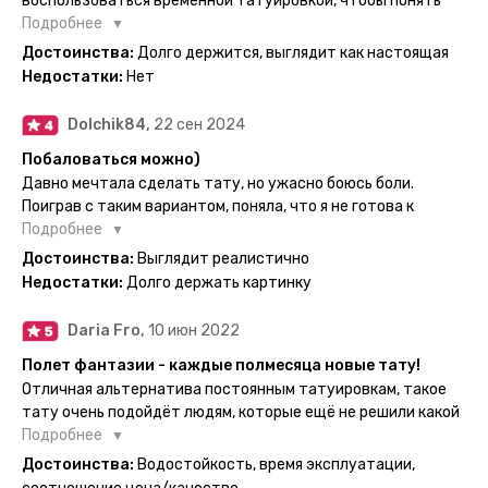
воспользоваться временной татуировкой, чтобы понять
картинка с обозначениями тех мечт, где тату будет
хочется набивать настоящую или нет, как оказалось
Подробнее
держаться дольше всего. В общем всём советую и
смысла набивать нет, ведь можно постоянно делать
Достоинства:
Долго держится, выглядит как настоящая
рекомендую, буду заказывать ещё))
временные татуировки и в случае если одна не понравится
Недостатки:
Нет
сделать другую, выглядит как настоящая, держится долго,
больше ничего и не нужно.
Dolchik84,
22 сен 2024
Побаловаться можно)
Давно мечтала сделать тату, но ужасно боюсь боли.
Поиграв с таким вариантом, поняла, что я не готова к
постоянной тату. Поэтому благодарю, что есть такая
Подробнее
возможность. Муж смог сделать тату в нескольких местах
Достоинства:
Выглядит реалистично
одной картинкой).
Недостатки:
Долго держать картинку
Daria Fro,
10 июн 2022
Полет фантазии - каждые полмесяца новые тату!
Отличная альтернатива постоянным татуировкам, такое
тату очень подойдёт людям, которые ещё не решили какой
эскиз им подойдёт на всю жизнь - продукт еверинк
Подробнее
держится на теле до 2 недель - после нанесения не нужно
Достоинства:
Водостойкость, время эксплуатации,
бояться мочить такие тату, вода их так просто не смоет. К