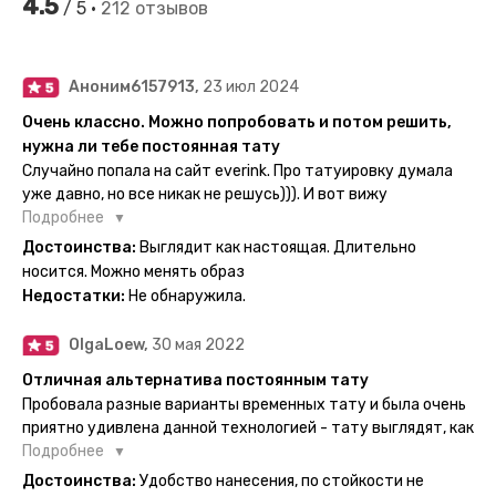
4.5
/ 5 •
212 отзывов
Аноним6157913,
23 июл 2024
Очень классно. Можно попробовать и потом решить,
нужна ли тебе постоянная тату
Случайно попала на сайт everink. Про татуировку думала
уже давно, но все никак не решусь))). И вот вижу
великолепный каталог everink. Тату на любой вкус.
Подробнее
Заказала и не пожалела. Супер. Выглядит как настоящая.
Достоинства:
Выглядит как настоящая. Длительно
Посмотрю как булет ы носке. Обязательно закажу ещё.
носится. Можно менять образ
Недостатки:
Не обнаружила.
OlgaLoew,
30 мая 2022
Отличная альтернатива постоянным тату
Пробовала разные варианты временных тату и была очень
приятно удивлена данной технологией - тату выглядят, как
настоящие, и не тускнеют больше недели даже несмотря
Подробнее
на контакты с водой! На сайте очень большой выбор по
Достоинства:
Удобство нанесения, по стойкости не