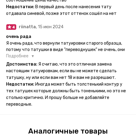
соотношение цена/качество
рисункам прикладывается инструкция, но я предпочла
Недостатки:
В первый день после нанесения тату
другой способ нанесения - оставила наклейку на теле на
отдавала синевой, позже этот оттенок сошёл на нет
ночь, чтобы точно перестраховаться - на утро эффект
сразу же проявился. На неподвижных частях тела тату
riinatta,
15 июн 2024
носится дольше, поэтому нужно обдуманно выбирать куда
её стоит наносить. Когда рисунок начнёт стираться -
очень рада
водой спокойно можно убрать оставшийся контур.
Я очень рада, что вернули татуировки старого образца,
потому что татушки в виде "переводнушек" не очень, они
просто не "усиживались", не те темнели, а после душа
Подробнее
вообще слазили, вот недавно сделала фризби дог и он
Достоинства:
Я считаю, что это отличная замена
через сутки проявился и все ещё держится!! ну а 4 звезды
настоящим татуировкам, если вы не можете сделать
потому что у меня ещё очень много переводных
татушку, ну или если вам нет 18 и вам не разрешают.
татуировок(
Недостатки:
Иногда может быть толстенький контур у
тех татушек которые должны быть тоненькими, но это не
столько критично. И прошу больше не добавляйте
переводные.
Аналогичные товары