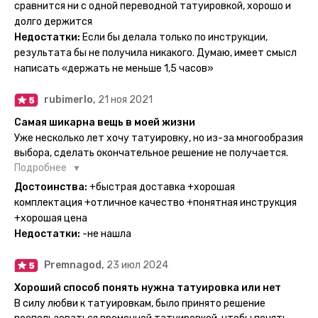
тематике и размерам, быстрая доставка. Заказывала сразу
сравнится ни с одной переводной татуировкой, хорошо и
несколько штук - осталась очень довольна. При появлении
долго держится
очередного рисунка у меня на руке друзья до сих пор
Недостатки:
Если бы делала только по инструкции,
каждый раз уточняют, временная ли тату или я всё-таки
результата бы не получила никакого. Думаю, имеет смысл
решила себе что-то набить :) Т. к. если следовать
написать «держать не меньше 1,5 часов»
инструкции, то её действительно не отличить от
настоящей. Главное, не стараться перевести большую
rubimerlo,
21 ноя 2021
тату на какой-то маленький участок кожи (например,
запястье) - вследствие чего могут плохо отпечататься
Самая шикарна вещь в моей жизни
какие-то части рисунка. Но это, скажем так, риски, которые
Уже несколько лет хочу татуировку, но из-за многообразия
вы берёте на себя сами ;)
выбора, сделать окончательное решение не получается.
Поэтому everink стали для меня настоящей находкой. Как
Подробнее
только тату пришли, я сразу понеслась их забирать. Хочу
Достоинства:
+быстрая доставка +хорошая
отметить, что у everink очень большой выбор мест для
комплектация +отличное качество +понятная инструкция
доставки, что значительно упрощает процесс получения
+хорошая цена
тату. Посылка была упакованна в бумажный плотный
Недостатки:
-не нашла
конверт, внутри оказалась ещё одна упаковка с
дизайнерским принтом. Комплектация набора: сами тату,
Premnagod,
23 июл 2024
упакованные в специальные пакетики, салфетки,
инструкция по нанесению. Всё выглядит очень мило. Я уже
Хороший способ понять нужна татуировка или нет
нанесла одну из них и сейчас жду результата. Всё очень
В силу любви к татуировкам, было принято решение
понятно объяснено, отдельным плюсом для меня стала