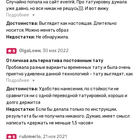
Случайно попала на сайт everink. Про татуировку думала
уже давно, но все никак не решусь))). И вот вижу
великолепный каталог everink. Тату на любой вкус.
Подробнее
Заказала и не пожалела. Супер. Выглядит как настоящая.
Достоинства:
Выглядит как настоящая. Длительно
Посмотрю как булет ы носке. Обязательно закажу ещё.
носится. Можно менять образ
Недостатки:
Не обнаружила.
OlgaLoew,
30 мая 2022
Отличная альтернатива постоянным тату
Пробовала разные варианты временных тату и была очень
приятно удивлена данной технологией - тату выглядят, как
настоящие, и не тускнеют больше недели даже несмотря
Подробнее
на контакты с водой! На сайте очень большой выбор по
Достоинства:
Удобство нанесения, по стойкости не
тематике и размерам, быстрая доставка. Заказывала сразу
сравнится ни с одной переводной татуировкой, хорошо и
несколько штук - осталась очень довольна. При появлении
долго держится
очередного рисунка у меня на руке друзья до сих пор
Недостатки:
Если бы делала только по инструкции,
каждый раз уточняют, временная ли тату или я всё-таки
результата бы не получила никакого. Думаю, имеет смысл
решила себе что-то набить :) Т. к. если следовать
написать «держать не меньше 1,5 часов»
инструкции, то её действительно не отличить от
настоящей. Главное, не стараться перевести большую
rubimerlo,
21 ноя 2021