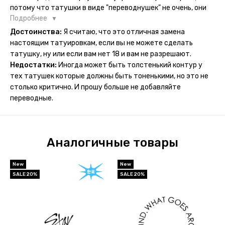
потому что татушки в виде "переводнушек" не очень, они
просто не "усиживались", не те темнели, а после душа
Подробнее
вообще слазили, вот недавно сделала фризби дог и он
Достоинства:
Я считаю, что это отличная замена
через сутки проявился и все ещё держится!! ну а 4 звезды
настоящим татуировкам, если вы не можете сделать
потому что у меня ещё очень много переводных
татушку, ну или если вам нет 18 и вам не разрешают.
татуировок(
Недостатки:
Иногда может быть толстенький контур у
тех татушек которые должны быть тоненькими, но это не
столько критично. И прошу больше не добавляйте
переводные.
Аналогичные товары
New
New
SALE 20%
SALE 20%