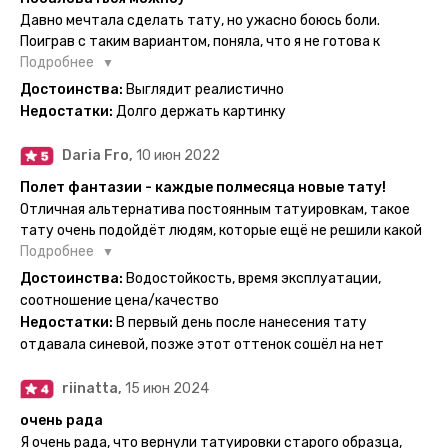
Давно мечтала сделать тату, но ужасно боюсь боли.
Поиграв с таким вариантом, поняла, что я не готова к
постоянной тату. Поэтому благодарю, что есть такая
Подробнее
возможность. Муж смог сделать тату в нескольких местах
Достоинства:
Выглядит реалистично
одной картинкой).
Недостатки:
Долго держать картинку
Daria Fro,
10 июн 2022
Полет фантазии - каждые полмесяца новые тату!
Отличная альтернатива постоянным татуировкам, такое
тату очень подойдёт людям, которые ещё не решили какой
эскиз им подойдёт на всю жизнь - продукт еверинк
Подробнее
держится на теле до 2 недель - после нанесения не нужно
Достоинства:
Водостойкость, время эксплуатации,
бояться мочить такие тату, вода их так просто не смоет. К
соотношение цена/качество
рисункам прикладывается инструкция, но я предпочла
Недостатки:
В первый день после нанесения тату
другой способ нанесения - оставила наклейку на теле на
отдавала синевой, позже этот оттенок сошёл на нет
ночь, чтобы точно перестраховаться - на утро эффект
сразу же проявился. На неподвижных частях тела тату
riinatta,
15 июн 2024
носится дольше, поэтому нужно обдуманно выбирать куда
её стоит наносить. Когда рисунок начнёт стираться -
очень рада
водой спокойно можно убрать оставшийся контур.
Я очень рада, что вернули татуировки старого образца,