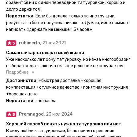
тематике и размерам, быстрая доставка. Заказывала сразу
сравнится ни с одной переводной татуировкой, хорошо и
несколько штук - осталась очень довольна. При появлении
долго держится
очередного рисунка у меня на руке друзья до сих пор
Недостатки:
Если бы делала только по инструкции,
каждый раз уточняют, временная ли тату или я всё-таки
результата бы не получила никакого. Думаю, имеет смысл
решила себе что-то набить :) Т. к. если следовать
написать «держать не меньше 1,5 часов»
инструкции, то её действительно не отличить от
настоящей. Главное, не стараться перевести большую
rubimerlo,
21 ноя 2021
тату на какой-то маленький участок кожи (например,
запястье) - вследствие чего могут плохо отпечататься
Самая шикарна вещь в моей жизни
какие-то части рисунка. Но это, скажем так, риски, которые
Уже несколько лет хочу татуировку, но из-за многообразия
вы берёте на себя сами ;)
выбора, сделать окончательное решение не получается.
Поэтому everink стали для меня настоящей находкой. Как
Подробнее
только тату пришли, я сразу понеслась их забирать. Хочу
Достоинства:
+быстрая доставка +хорошая
отметить, что у everink очень большой выбор мест для
комплектация +отличное качество +понятная инструкция
доставки, что значительно упрощает процесс получения
+хорошая цена
тату. Посылка была упакованна в бумажный плотный
Недостатки:
-не нашла
конверт, внутри оказалась ещё одна упаковка с
дизайнерским принтом. Комплектация набора: сами тату,
Premnagod,
23 июл 2024
упакованные в специальные пакетики, салфетки,
инструкция по нанесению. Всё выглядит очень мило. Я уже
Хороший способ понять нужна татуировка или нет
нанесла одну из них и сейчас жду результата. Всё очень
В силу любви к татуировкам, было принято решение
понятно объяснено, отдельным плюсом для меня стала