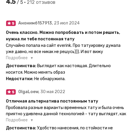
4.5
/ 5 •
212 отзывов
Аноним6157913,
23 июл 2024
Очень классно. Можно попробовать и потом решить,
нужна ли тебе постоянная тату
Случайно попала на сайт everink. Про татуировку думала
уже давно, но все никак не решусь))). И вот вижу
великолепный каталог everink. Тату на любой вкус.
Подробнее
Заказала и не пожалела. Супер. Выглядит как настоящая.
Достоинства:
Выглядит как настоящая. Длительно
Посмотрю как булет ы носке. Обязательно закажу ещё.
носится. Можно менять образ
Недостатки:
Не обнаружила.
OlgaLoew,
30 мая 2022
Отличная альтернатива постоянным тату
Пробовала разные варианты временных тату и была очень
приятно удивлена данной технологией - тату выглядят, как
настоящие, и не тускнеют больше недели даже несмотря
Подробнее
на контакты с водой! На сайте очень большой выбор по
Достоинства:
Удобство нанесения, по стойкости не