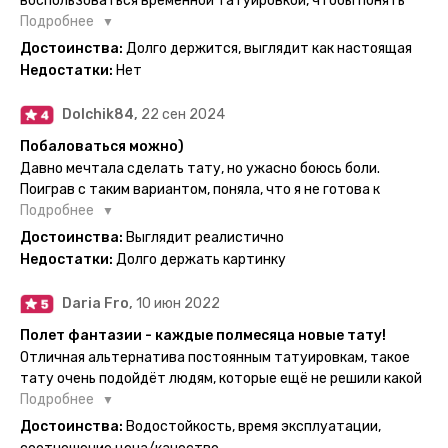
воспользоваться временной татуировкой, чтобы понять
картинка с обозначениями тех мечт, где тату будет
хочется набивать настоящую или нет, как оказалось
Подробнее
держаться дольше всего. В общем всём советую и
смысла набивать нет, ведь можно постоянно делать
Достоинства:
Долго держится, выглядит как настоящая
рекомендую, буду заказывать ещё))
временные татуировки и в случае если одна не понравится
Недостатки:
Нет
сделать другую, выглядит как настоящая, держится долго,
больше ничего и не нужно.
Dolchik84,
22 сен 2024
Побаловаться можно)
Давно мечтала сделать тату, но ужасно боюсь боли.
Поиграв с таким вариантом, поняла, что я не готова к
постоянной тату. Поэтому благодарю, что есть такая
Подробнее
возможность. Муж смог сделать тату в нескольких местах
Достоинства:
Выглядит реалистично
одной картинкой).
Недостатки:
Долго держать картинку
Daria Fro,
10 июн 2022
Полет фантазии - каждые полмесяца новые тату!
Отличная альтернатива постоянным татуировкам, такое
тату очень подойдёт людям, которые ещё не решили какой
эскиз им подойдёт на всю жизнь - продукт еверинк
Подробнее
держится на теле до 2 недель - после нанесения не нужно
Достоинства:
Водостойкость, время эксплуатации,
бояться мочить такие тату, вода их так просто не смоет. К