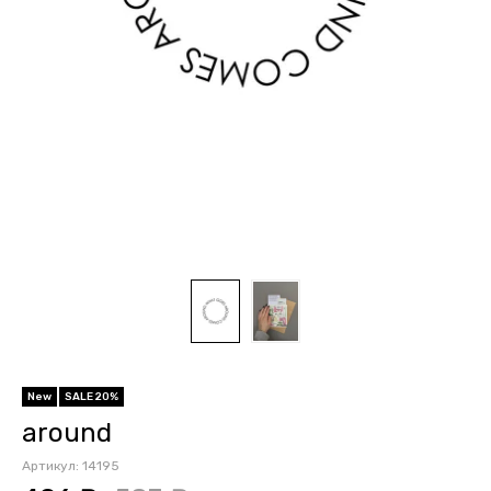
New
SALE 20%
around
Артикул:
14195