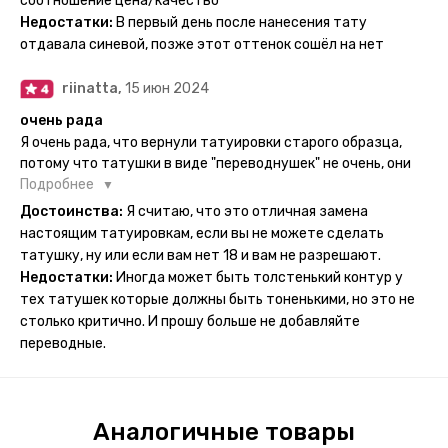
соотношение цена/качество
рисункам прикладывается инструкция, но я предпочла
Недостатки:
В первый день после нанесения тату
другой способ нанесения - оставила наклейку на теле на
отдавала синевой, позже этот оттенок сошёл на нет
ночь, чтобы точно перестраховаться - на утро эффект
сразу же проявился. На неподвижных частях тела тату
riinatta,
15 июн 2024
носится дольше, поэтому нужно обдуманно выбирать куда
её стоит наносить. Когда рисунок начнёт стираться -
очень рада
водой спокойно можно убрать оставшийся контур.
Я очень рада, что вернули татуировки старого образца,
потому что татушки в виде "переводнушек" не очень, они
просто не "усиживались", не те темнели, а после душа
Подробнее
вообще слазили, вот недавно сделала фризби дог и он
Достоинства:
Я считаю, что это отличная замена
через сутки проявился и все ещё держится!! ну а 4 звезды
настоящим татуировкам, если вы не можете сделать
потому что у меня ещё очень много переводных
татушку, ну или если вам нет 18 и вам не разрешают.
татуировок(
Недостатки:
Иногда может быть толстенький контур у
тех татушек которые должны быть тоненькими, но это не
столько критично. И прошу больше не добавляйте
переводные.
Аналогичные товары