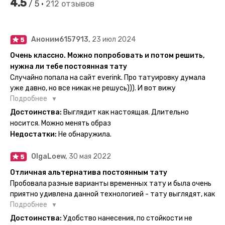
4.5
/ 5 •
212 отзывов
Аноним6157913,
23 июл 2024
Очень классно. Можно попробовать и потом решить,
нужна ли тебе постоянная тату
Случайно попала на сайт everink. Про татуировку думала
уже давно, но все никак не решусь))). И вот вижу
великолепный каталог everink. Тату на любой вкус.
Подробнее
Заказала и не пожалела. Супер. Выглядит как настоящая.
Достоинства:
Выглядит как настоящая. Длительно
Посмотрю как булет ы носке. Обязательно закажу ещё.
носится. Можно менять образ
Недостатки:
Не обнаружила.
OlgaLoew,
30 мая 2022
Отличная альтернатива постоянным тату
Пробовала разные варианты временных тату и была очень
приятно удивлена данной технологией - тату выглядят, как
настоящие, и не тускнеют больше недели даже несмотря
Подробнее
на контакты с водой! На сайте очень большой выбор по
Достоинства:
Удобство нанесения, по стойкости не