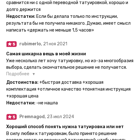
тематике и размерам, быстрая доставка. Заказывала сразу
сравнится ни с одной переводной татуировкой, хорошо и
несколько штук - осталась очень довольна. При появлении
долго держится
очередного рисунка у меня на руке друзья до сих пор
Недостатки:
Если бы делала только по инструкции,
каждый раз уточняют, временная ли тату или я всё-таки
результата бы не получила никакого. Думаю, имеет смысл
решила себе что-то набить :) Т. к. если следовать
написать «держать не меньше 1,5 часов»
инструкции, то её действительно не отличить от
настоящей. Главное, не стараться перевести большую
rubimerlo,
21 ноя 2021
тату на какой-то маленький участок кожи (например,
запястье) - вследствие чего могут плохо отпечататься
Самая шикарна вещь в моей жизни
какие-то части рисунка. Но это, скажем так, риски, которые
Уже несколько лет хочу татуировку, но из-за многообразия
вы берёте на себя сами ;)
выбора, сделать окончательное решение не получается.
Поэтому everink стали для меня настоящей находкой. Как
Подробнее
только тату пришли, я сразу понеслась их забирать. Хочу
Достоинства:
+быстрая доставка +хорошая
отметить, что у everink очень большой выбор мест для
комплектация +отличное качество +понятная инструкция
доставки, что значительно упрощает процесс получения
+хорошая цена
тату. Посылка была упакованна в бумажный плотный
Недостатки:
-не нашла
конверт, внутри оказалась ещё одна упаковка с
дизайнерским принтом. Комплектация набора: сами тату,
Premnagod,
23 июл 2024
упакованные в специальные пакетики, салфетки,
инструкция по нанесению. Всё выглядит очень мило. Я уже
Хороший способ понять нужна татуировка или нет
нанесла одну из них и сейчас жду результата. Всё очень
В силу любви к татуировкам, было принято решение
понятно объяснено, отдельным плюсом для меня стала