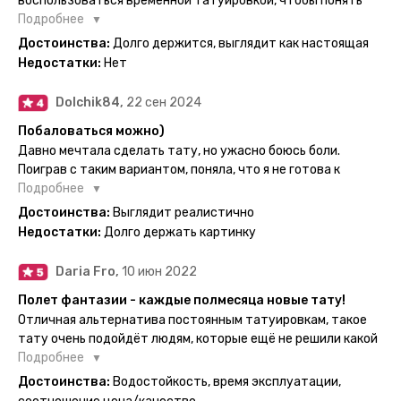
воспользоваться временной татуировкой, чтобы понять
картинка с обозначениями тех мечт, где тату будет
хочется набивать настоящую или нет, как оказалось
Подробнее
держаться дольше всего. В общем всём советую и
смысла набивать нет, ведь можно постоянно делать
Достоинства:
Долго держится, выглядит как настоящая
рекомендую, буду заказывать ещё))
временные татуировки и в случае если одна не понравится
Недостатки:
Нет
сделать другую, выглядит как настоящая, держится долго,
больше ничего и не нужно.
Dolchik84,
22 сен 2024
Побаловаться можно)
Давно мечтала сделать тату, но ужасно боюсь боли.
Поиграв с таким вариантом, поняла, что я не готова к
постоянной тату. Поэтому благодарю, что есть такая
Подробнее
возможность. Муж смог сделать тату в нескольких местах
Достоинства:
Выглядит реалистично
одной картинкой).
Недостатки:
Долго держать картинку
Daria Fro,
10 июн 2022
Полет фантазии - каждые полмесяца новые тату!
Отличная альтернатива постоянным татуировкам, такое
тату очень подойдёт людям, которые ещё не решили какой
эскиз им подойдёт на всю жизнь - продукт еверинк
Подробнее
держится на теле до 2 недель - после нанесения не нужно
Достоинства:
Водостойкость, время эксплуатации,
бояться мочить такие тату, вода их так просто не смоет. К