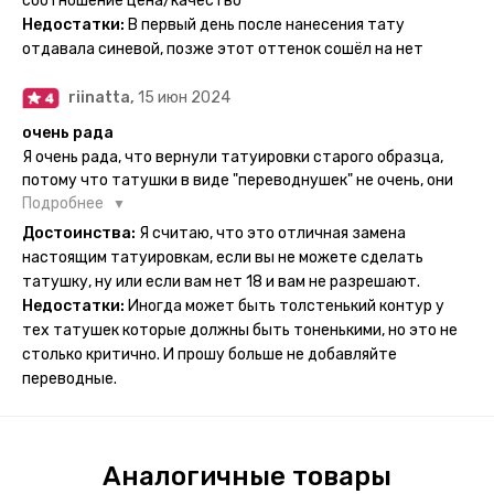
соотношение цена/качество
рисункам прикладывается инструкция, но я предпочла
Недостатки:
В первый день после нанесения тату
другой способ нанесения - оставила наклейку на теле на
отдавала синевой, позже этот оттенок сошёл на нет
ночь, чтобы точно перестраховаться - на утро эффект
сразу же проявился. На неподвижных частях тела тату
riinatta,
15 июн 2024
носится дольше, поэтому нужно обдуманно выбирать куда
её стоит наносить. Когда рисунок начнёт стираться -
очень рада
водой спокойно можно убрать оставшийся контур.
Я очень рада, что вернули татуировки старого образца,
потому что татушки в виде "переводнушек" не очень, они
просто не "усиживались", не те темнели, а после душа
Подробнее
вообще слазили, вот недавно сделала фризби дог и он
Достоинства:
Я считаю, что это отличная замена
через сутки проявился и все ещё держится!! ну а 4 звезды
настоящим татуировкам, если вы не можете сделать
потому что у меня ещё очень много переводных
татушку, ну или если вам нет 18 и вам не разрешают.
татуировок(
Недостатки:
Иногда может быть толстенький контур у
тех татушек которые должны быть тоненькими, но это не
столько критично. И прошу больше не добавляйте
переводные.
Аналогичные товары