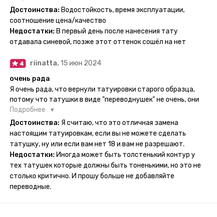
держится на теле до 2 недель - после нанесения не нужно
Достоинства:
Водостойкость, время эксплуатации,
бояться мочить такие тату, вода их так просто не смоет. К
соотношение цена/качество
рисункам прикладывается инструкция, но я предпочла
Недостатки:
В первый день после нанесения тату
другой способ нанесения - оставила наклейку на теле на
отдавала синевой, позже этот оттенок сошёл на нет
ночь, чтобы точно перестраховаться - на утро эффект
сразу же проявился. На неподвижных частях тела тату
riinatta,
15 июн 2024
носится дольше, поэтому нужно обдуманно выбирать куда
её стоит наносить. Когда рисунок начнёт стираться -
очень рада
водой спокойно можно убрать оставшийся контур.
Я очень рада, что вернули татуировки старого образца,
потому что татушки в виде "переводнушек" не очень, они
просто не "усиживались", не те темнели, а после душа
Подробнее
вообще слазили, вот недавно сделала фризби дог и он
Достоинства:
Я считаю, что это отличная замена
через сутки проявился и все ещё держится!! ну а 4 звезды
настоящим татуировкам, если вы не можете сделать
потому что у меня ещё очень много переводных
татушку, ну или если вам нет 18 и вам не разрешают.
татуировок(
Недостатки:
Иногда может быть толстенький контур у
тех татушек которые должны быть тоненькими, но это не
столько критично. И прошу больше не добавляйте
переводные.