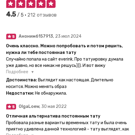
4.5
/ 5 •
212 отзывов
Аноним6157913,
23 июл 2024
Очень классно. Можно попробовать и потом решить,
нужна ли тебе постоянная тату
Случайно попала на сайт everink. Про татуировку думала
уже давно, но все никак не решусь))). И вот вижу
великолепный каталог everink. Тату на любой вкус.
Подробнее
Заказала и не пожалела. Супер. Выглядит как настоящая.
Достоинства:
Выглядит как настоящая. Длительно
Посмотрю как булет ы носке. Обязательно закажу ещё.
носится. Можно менять образ
Недостатки:
Не обнаружила.
OlgaLoew,
30 мая 2022
Отличная альтернатива постоянным тату
Пробовала разные варианты временных тату и была очень
приятно удивлена данной технологией - тату выглядят, как