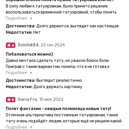
нанесла одну из них и сейчас жду результата. Всё очень
В силу любви к татуировкам, было принято решение
понятно объяснено, отдельным плюсом для меня стала
воспользоваться временной татуировкой, чтобы понять
картинка с обозначениями тех мечт, где тату будет
хочется набивать настоящую или нет, как оказалось
Подробнее
держаться дольше всего. В общем всём советую и
смысла набивать нет, ведь можно постоянно делать
Достоинства:
Долго держится, выглядит как настоящая
рекомендую, буду заказывать ещё))
временные татуировки и в случае если одна не понравится
Недостатки:
Нет
сделать другую, выглядит как настоящая, держится долго,
больше ничего и не нужно.
Dolchik84,
22 сен 2024
Побаловаться можно)
Давно мечтала сделать тату, но ужасно боюсь боли.
Поиграв с таким вариантом, поняла, что я не готова к
постоянной тату. Поэтому благодарю, что есть такая
Подробнее
возможность. Муж смог сделать тату в нескольких местах
Достоинства:
Выглядит реалистично
одной картинкой).
Недостатки:
Долго держать картинку
Daria Fro,
10 июн 2022
Полет фантазии - каждые полмесяца новые тату!
Отличная альтернатива постоянным татуировкам, такое
тату очень подойдёт людям, которые ещё не решили какой
эскиз им подойдёт на всю жизнь - продукт еверинк
Подробнее