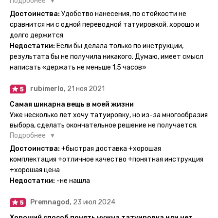
настоящие, и не тускнеют больше недели даже несмотря
Подробнее
на контакты с водой! На сайте очень большой выбор по
Достоинства:
Удобство нанесения, по стойкости не
тематике и размерам, быстрая доставка. Заказывала сразу
сравнится ни с одной переводной татуировкой, хорошо и
несколько штук - осталась очень довольна. При появлении
долго держится
очередного рисунка у меня на руке друзья до сих пор
Недостатки:
Если бы делала только по инструкции,
каждый раз уточняют, временная ли тату или я всё-таки
результата бы не получила никакого. Думаю, имеет смысл
решила себе что-то набить :) Т. к. если следовать
написать «держать не меньше 1,5 часов»
инструкции, то её действительно не отличить от
настоящей. Главное, не стараться перевести большую
rubimerlo,
21 ноя 2021
тату на какой-то маленький участок кожи (например,
запястье) - вследствие чего могут плохо отпечататься
Самая шикарна вещь в моей жизни
какие-то части рисунка. Но это, скажем так, риски, которые
Уже несколько лет хочу татуировку, но из-за многообразия
вы берёте на себя сами ;)
выбора, сделать окончательное решение не получается.
Поэтому everink стали для меня настоящей находкой. Как
Подробнее
только тату пришли, я сразу понеслась их забирать. Хочу
Достоинства:
+быстрая доставка +хорошая
отметить, что у everink очень большой выбор мест для
комплектация +отличное качество +понятная инструкция
доставки, что значительно упрощает процесс получения
+хорошая цена
тату. Посылка была упакованна в бумажный плотный
Недостатки:
-не нашла
конверт, внутри оказалась ещё одна упаковка с
дизайнерским принтом. Комплектация набора: сами тату,
Premnagod,
23 июл 2024
упакованные в специальные пакетики, салфетки,
инструкция по нанесению. Всё выглядит очень мило. Я уже
Хороший способ понять нужна татуировка или нет