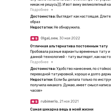
никак не решусь))). И вот вижу великолепный ка
вкус. Заказала и не пожалела. Супер. Выглядит
Подробнее
булет ы носке. Обязательно закажу ещё.
Достоинства:
Выглядит как настоящая. Длите
образ
Недостатки:
Не обнаружила.
OlgaLoew,
30 мая 2022
Отличная альтернатива постоянным тату
Пробовала разные варианты временных тату и 
данной технологией - тату выглядят, как наст
недели даже несмотря на контакты с водой! На
Подробнее
тематике и размерам, быстрая доставка. Заказ
Достоинства:
Удобство нанесения, по стойкос
осталась очень довольна. При появлении очеред
переводной татуировкой, хорошо и долго держ
друзья до сих пор каждый раз уточняют, времен
Недостатки:
Если бы делала только по инстру
решила себе что-то набить :) Т. к. если следов
получила никакого. Думаю, имеет смысл написа
действительно не отличить от настоящей. Глав
часов»
большую тату на какой-то маленький участок к
вследствие чего могут плохо отпечататься как
rubimerlo,
21 ноя 2021
скажем так, риски, которые вы берёте на себя са
Самая шикарна вещь в моей жизни