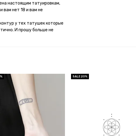
потому что у меня ещё очень
мена настоящим татуировкам,
 вам нет 18 и вам не
контур у тех татушек которые
итично. И прошу больше не
0%
SALE 20%