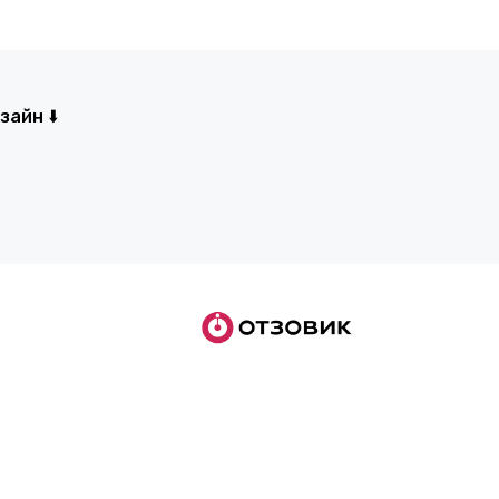
айн ⬇️