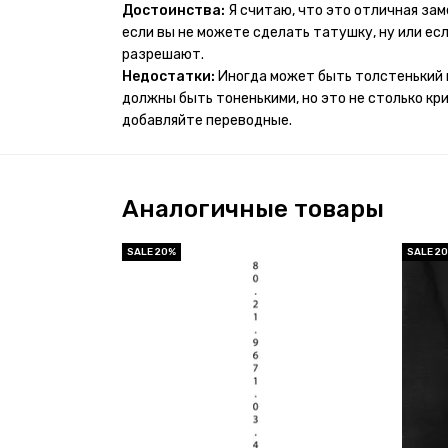
проявился и все ещё держится!! ну а 4 звезды 
Достоинства:
Я считаю, что это отличная за
много переводных татуировок(
если вы не можете сделать татушку, ну или если
разрешают.
Недостатки:
Иногда может быть толстенький 
должны быть тоненькими, но это не столько кр
добавляйте переводные.
Аналогичные товары
SALE 20%
SALE 2