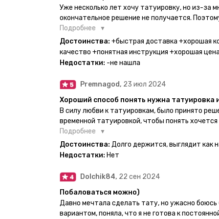
Уже несколько лет хочу татуировку, но из-за 
окончательное решение не получается. Поэтому
настоящей находкой. Как только тату пришли, я
Подробнее
Хочу отметить, что у everink очень большой вы
Достоинства:
+быстрая доставка +хорошая к
значительно упрощает процесс получения тату
качество +понятная инструкция +хорошая цен
бумажный плотный конверт, внутри оказалась 
Недостатки:
-не нашла
дизайнерским принтом. Комплектация набора: с
специальные пакетики, салфетки, инструкция п
Premnagod,
23 июл 2024
очень мило. Я уже нанесла одну из них и сейча
понятно объяснено, отдельным плюсом для меня
Хороший способ понять нужна татуировка 
обозначениями тех мечт, где тату будет держа
В силу любви к татуировкам, было принято ре
всём советую и рекомендую, буду заказывать 
временной татуировкой, чтобы понять хочется
как оказалось смысла набивать нет, ведь мож
Подробнее
татуировки и в случае если одна не понравится
Достоинства:
Долго держится, выглядит как 
настоящая, держится долго, больше ничего и не
Недостатки:
Нет
Dolchik84,
22 сен 2024
Побаловаться можно)
Давно мечтала сделать тату, но ужасно боюсь 
вариантом, поняла, что я не готова к постоянн