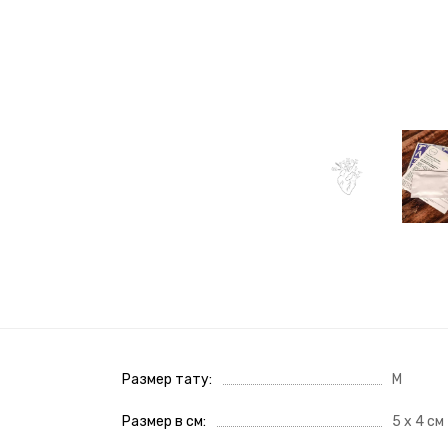
Размер тату
M
Размер в см
5 х 4 см