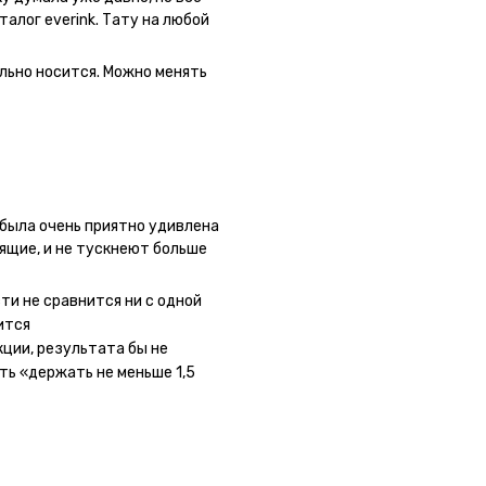
талог everink. Тату на любой
 как настоящая. Посмотрю как
льно носится. Можно менять
была очень приятно удивлена
оящие, и не тускнеют больше
 сайте очень большой выбор по
ывала сразу несколько штук -
ти не сравнится ни с одной
ного рисунка у меня на руке
ится
ная ли тату или я всё-таки
кции, результата бы не
ать инструкции, то её
ть «держать не меньше 1,5
ное, не стараться перевести
ожи (например, запястье) -
ие-то части рисунка. Но это,
ми ;)