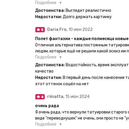
есть такая возможность. Муж смог сделать тат
Подробнее
картинкой).
Достоинства:
Выглядит реалистично
Недостатки:
Долго держать картинку
Daria Fro,
10 июн 2022
Полет фантазии - каждые полмесяца новые 
Отличная альтернатива постоянным татуировк
людям, которые ещё не решили какой эскиз им 
продукт еверинк держится на теле до 2 недель
Подробнее
бояться мочить такие тату, вода их так просто
Достоинства:
Водостойкость, время эксплуат
прикладывается инструкция, но я предпочла др
качество
оставила наклейку на теле на ночь, чтобы точн
Недостатки:
В первый день после нанесения т
эффект сразу же проявился. На неподвижных ч
этот оттенок сошёл на нет
дольше, поэтому нужно обдуманно выбирать куд
рисунок начнёт стираться - водой спокойно мо
riinatta,
15 июн 2024
очень рада
Я очень рада, что вернули татуировки старого
виде "переводнушек" не очень, они просто не "у
после душа вообще слазили, вот недавно сдела
Подробнее