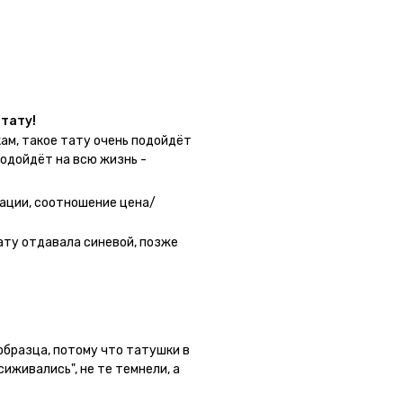
у в нескольких местах одной
тату!
ам, такое тату очень подойдёт
подойдёт на всю жизнь -
 - после нанесения не нужно
 не смоет. К рисункам
ации, соотношение цена/
угой способ нанесения -
о перестраховаться - на утро
ату отдавала синевой, позже
астях тела тату носится
а её стоит наносить. Когда
жно убрать оставшийся контур.
 образца, потому что татушки в
сиживались", не те темнели, а
ла фризби дог и он через сутки