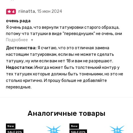
ночь, чтобы точно перестраховаться - на утро эффект
сразу же проявился. На неподвижных частях тела тату
riinatta,
15 июн 2024
носится дольше, поэтому нужно обдуманно выбирать куда
её стоит наносить. Когда рисунок начнёт стираться -
очень рада
водой спокойно можно убрать оставшийся контур.
Я очень рада, что вернули татуировки старого образца,
потому что татушки в виде "переводнушек" не очень, они
просто не "усиживались", не те темнели, а после душа
Подробнее
вообще слазили, вот недавно сделала фризби дог и он
Достоинства:
Я считаю, что это отличная замена
через сутки проявился и все ещё держится!! ну а 4 звезды
настоящим татуировкам, если вы не можете сделать
потому что у меня ещё очень много переводных
татушку, ну или если вам нет 18 и вам не разрешают.
татуировок(
Недостатки:
Иногда может быть толстенький контур у
тех татушек которые должны быть тоненькими, но это не
столько критично. И прошу больше не добавляйте
переводные.
Аналогичные товары
New
New
SALE 20%
SALE 20%