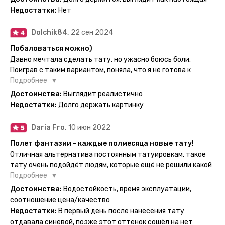
рекомендую, буду заказывать ещё))
временные татуировки и в случае если одна не понравится
Недостатки:
Нет
сделать другую, выглядит как настоящая, держится долго,
больше ничего и не нужно.
Dolchik84,
22 сен 2024
Побаловаться можно)
Давно мечтала сделать тату, но ужасно боюсь боли.
Поиграв с таким вариантом, поняла, что я не готова к
постоянной тату. Поэтому благодарю, что есть такая
Подробнее
возможность. Муж смог сделать тату в нескольких местах
Достоинства:
Выглядит реалистично
одной картинкой).
Недостатки:
Долго держать картинку
Daria Fro,
10 июн 2022
Полет фантазии - каждые полмесяца новые тату!
Отличная альтернатива постоянным татуировкам, такое
тату очень подойдёт людям, которые ещё не решили какой
эскиз им подойдёт на всю жизнь - продукт еверинк
Подробнее
держится на теле до 2 недель - после нанесения не нужно
Достоинства:
Водостойкость, время эксплуатации,
бояться мочить такие тату, вода их так просто не смоет. К
соотношение цена/качество
рисункам прикладывается инструкция, но я предпочла
Недостатки:
В первый день после нанесения тату
другой способ нанесения - оставила наклейку на теле на
отдавала синевой, позже этот оттенок сошёл на нет