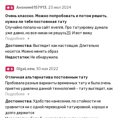
Аноним6157913,
23 июл 2024
Очень классно. Можно попробовать и потом решить,
нужна ли тебе постоянная тату
Случайно попала на сайт everink. Про татуировку думала
уже давно, но все никак не решусь))). И вот вижу
великолепный каталог everink. Тату на любой вкус.
Подробнее
Заказала и не пожалела. Супер. Выглядит как настоящая.
Достоинства:
Выглядит как настоящая. Длительно
Посмотрю как булет ы носке. Обязательно закажу ещё.
носится. Можно менять образ
Недостатки:
Не обнаружила.
OlgaLoew,
30 мая 2022
Отличная альтернатива постоянным тату
Пробовала разные варианты временных тату и была очень
приятно удивлена данной технологией - тату выглядят, как
настоящие, и не тускнеют больше недели даже несмотря
Подробнее
на контакты с водой! На сайте очень большой выбор по
Достоинства:
Удобство нанесения, по стойкости не
тематике и размерам, быстрая доставка. Заказывала сразу
сравнится ни с одной переводной татуировкой, хорошо и
несколько штук - осталась очень довольна. При появлении
долго держится
очередного рисунка у меня на руке друзья до сих пор