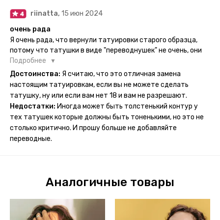
сразу же проявился. На неподвижных частях тела тату
riinatta,
15 июн 2024
носится дольше, поэтому нужно обдуманно выбирать куда
её стоит наносить. Когда рисунок начнёт стираться -
очень рада
водой спокойно можно убрать оставшийся контур.
Я очень рада, что вернули татуировки старого образца,
потому что татушки в виде "переводнушек" не очень, они
просто не "усиживались", не те темнели, а после душа
Подробнее
вообще слазили, вот недавно сделала фризби дог и он
Достоинства:
Я считаю, что это отличная замена
через сутки проявился и все ещё держится!! ну а 4 звезды
настоящим татуировкам, если вы не можете сделать
потому что у меня ещё очень много переводных
татушку, ну или если вам нет 18 и вам не разрешают.
татуировок(
Недостатки:
Иногда может быть толстенький контур у
тех татушек которые должны быть тоненькими, но это не
столько критично. И прошу больше не добавляйте
переводные.
Аналогичные товары