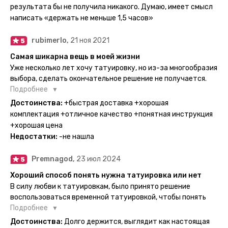
каждый раз уточняют, временная ли тату или я всё-таки
результата бы не получила никакого. Думаю, имеет смысл
решила себе что-то набить :) Т. к. если следовать
написать «держать не меньше 1,5 часов»
инструкции, то её действительно не отличить от
настоящей. Главное, не стараться перевести большую
rubimerlo,
21 ноя 2021
тату на какой-то маленький участок кожи (например,
запястье) - вследствие чего могут плохо отпечататься
Самая шикарна вещь в моей жизни
какие-то части рисунка. Но это, скажем так, риски, которые
Уже несколько лет хочу татуировку, но из-за многообразия
вы берёте на себя сами ;)
выбора, сделать окончательное решение не получается.
Поэтому everink стали для меня настоящей находкой. Как
Подробнее
только тату пришли, я сразу понеслась их забирать. Хочу
Достоинства:
+быстрая доставка +хорошая
отметить, что у everink очень большой выбор мест для
комплектация +отличное качество +понятная инструкция
доставки, что значительно упрощает процесс получения
+хорошая цена
тату. Посылка была упакованна в бумажный плотный
Недостатки:
-не нашла
конверт, внутри оказалась ещё одна упаковка с
дизайнерским принтом. Комплектация набора: сами тату,
Premnagod,
23 июл 2024
упакованные в специальные пакетики, салфетки,
инструкция по нанесению. Всё выглядит очень мило. Я уже
Хороший способ понять нужна татуировка или нет
нанесла одну из них и сейчас жду результата. Всё очень
В силу любви к татуировкам, было принято решение
понятно объяснено, отдельным плюсом для меня стала
воспользоваться временной татуировкой, чтобы понять
картинка с обозначениями тех мечт, где тату будет
хочется набивать настоящую или нет, как оказалось
Подробнее
держаться дольше всего. В общем всём советую и
смысла набивать нет, ведь можно постоянно делать
Достоинства:
Долго держится, выглядит как настоящая