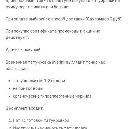
единоразовым, так что советуем покупать татуировки на
сумму сертификата или больше.
При оплате выбирайте способ доставки "Самовывоз 0 руб".
При покупке сертификата промокоды и акции не
действуют.
Удачных покупок!
Временная татуировка everink выглядит точно как
настоящая.
тату держится 1-2 недели
не боится воды
органические гипоаллергенные чернила
В комплект входит:
Патч с готовой татуировкой
Инструкция как наносить татуировку