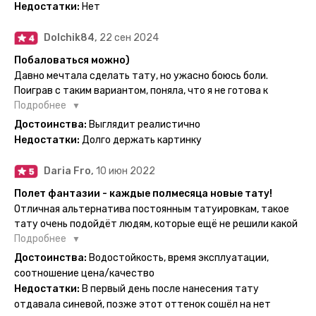
рекомендую, буду заказывать ещё))
временные татуировки и в случае если одна не понравится
Недостатки:
Нет
сделать другую, выглядит как настоящая, держится долго,
больше ничего и не нужно.
Dolchik84,
22 сен 2024
Побаловаться можно)
Давно мечтала сделать тату, но ужасно боюсь боли.
Поиграв с таким вариантом, поняла, что я не готова к
постоянной тату. Поэтому благодарю, что есть такая
Подробнее
возможность. Муж смог сделать тату в нескольких местах
Достоинства:
Выглядит реалистично
одной картинкой).
Недостатки:
Долго держать картинку
Daria Fro,
10 июн 2022
Полет фантазии - каждые полмесяца новые тату!
Отличная альтернатива постоянным татуировкам, такое
тату очень подойдёт людям, которые ещё не решили какой
эскиз им подойдёт на всю жизнь - продукт еверинк
Подробнее
держится на теле до 2 недель - после нанесения не нужно
Достоинства:
Водостойкость, время эксплуатации,
бояться мочить такие тату, вода их так просто не смоет. К
соотношение цена/качество
рисункам прикладывается инструкция, но я предпочла
Недостатки:
В первый день после нанесения тату
другой способ нанесения - оставила наклейку на теле на
отдавала синевой, позже этот оттенок сошёл на нет
ночь, чтобы точно перестраховаться - на утро эффект