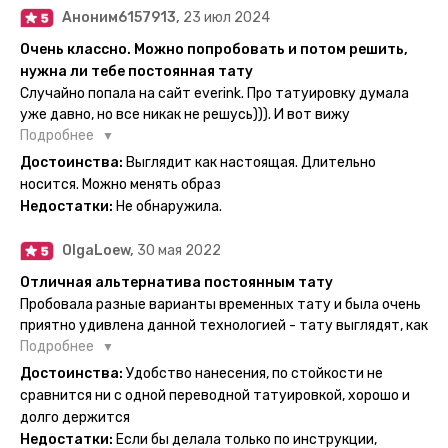
Аноним6157913,
23 июл 2024
Очень классно. Можно попробовать и потом решить,
нужна ли тебе постоянная тату
Случайно попала на сайт everink. Про татуировку думала
уже давно, но все никак не решусь))). И вот вижу
великолепный каталог everink. Тату на любой вкус.
Подробнее
Заказала и не пожалела. Супер. Выглядит как настоящая.
Достоинства:
Выглядит как настоящая. Длительно
Посмотрю как булет ы носке. Обязательно закажу ещё.
носится. Можно менять образ
Недостатки:
Не обнаружила.
OlgaLoew,
30 мая 2022
Отличная альтернатива постоянным тату
Пробовала разные варианты временных тату и была очень
приятно удивлена данной технологией - тату выглядят, как
настоящие, и не тускнеют больше недели даже несмотря
Подробнее
на контакты с водой! На сайте очень большой выбор по
Достоинства:
Удобство нанесения, по стойкости не
тематике и размерам, быстрая доставка. Заказывала сразу
сравнится ни с одной переводной татуировкой, хорошо и
несколько штук - осталась очень довольна. При появлении
долго держится
очередного рисунка у меня на руке друзья до сих пор
Недостатки:
Если бы делала только по инструкции,