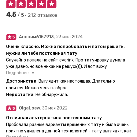
4.5
/ 5 •
212 отзывов
Аноним6157913,
23 июл 2024
Очень классно. Можно попробовать и потом решить,
нужна ли тебе постоянная тату
Случайно попала на сайт everink. Про татуировку думала
уже давно, но все никак не решусь))). И вот вижу
великолепный каталог everink. Тату на любой вкус.
Подробнее
Заказала и не пожалела. Супер. Выглядит как настоящая.
Достоинства:
Выглядит как настоящая. Длительно
Посмотрю как булет ы носке. Обязательно закажу ещё.
носится. Можно менять образ
Недостатки:
Не обнаружила.
OlgaLoew,
30 мая 2022
Отличная альтернатива постоянным тату
Пробовала разные варианты временных тату и была очень
приятно удивлена данной технологией - тату выглядят, как