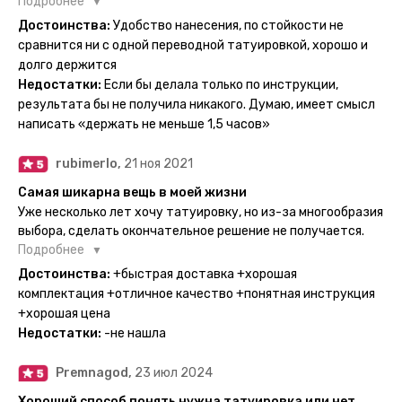
настоящие, и не тускнеют больше недели даже несмотря
Подробнее
на контакты с водой! На сайте очень большой выбор по
Достоинства:
Удобство нанесения, по стойкости не
тематике и размерам, быстрая доставка. Заказывала сразу
сравнится ни с одной переводной татуировкой, хорошо и
несколько штук - осталась очень довольна. При появлении
долго держится
очередного рисунка у меня на руке друзья до сих пор
Недостатки:
Если бы делала только по инструкции,
каждый раз уточняют, временная ли тату или я всё-таки
результата бы не получила никакого. Думаю, имеет смысл
решила себе что-то набить :) Т. к. если следовать
написать «держать не меньше 1,5 часов»
инструкции, то её действительно не отличить от
настоящей. Главное, не стараться перевести большую
rubimerlo,
21 ноя 2021
тату на какой-то маленький участок кожи (например,
запястье) - вследствие чего могут плохо отпечататься
Самая шикарна вещь в моей жизни
какие-то части рисунка. Но это, скажем так, риски, которые
Уже несколько лет хочу татуировку, но из-за многообразия
вы берёте на себя сами ;)
выбора, сделать окончательное решение не получается.
Поэтому everink стали для меня настоящей находкой. Как
Подробнее
только тату пришли, я сразу понеслась их забирать. Хочу
Достоинства:
+быстрая доставка +хорошая
отметить, что у everink очень большой выбор мест для
комплектация +отличное качество +понятная инструкция
доставки, что значительно упрощает процесс получения
+хорошая цена
тату. Посылка была упакованна в бумажный плотный
Недостатки:
-не нашла
конверт, внутри оказалась ещё одна упаковка с
дизайнерским принтом. Комплектация набора: сами тату,
Premnagod,
23 июл 2024
упакованные в специальные пакетики, салфетки,
инструкция по нанесению. Всё выглядит очень мило. Я уже
Хороший способ понять нужна татуировка или нет