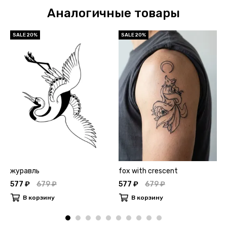
Аналогичные товары
SALE 20%
SALE 20%
журавль
fox with crescent
577 ₽
679 ₽
577 ₽
679 ₽
В корзину
В корзину