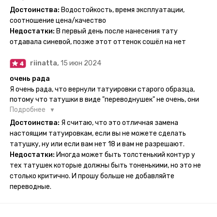
держится на теле до 2 недель - после нанесения не нужно
Достоинства:
Водостойкость, время эксплуатации,
бояться мочить такие тату, вода их так просто не смоет. К
соотношение цена/качество
рисункам прикладывается инструкция, но я предпочла
Недостатки:
В первый день после нанесения тату
другой способ нанесения - оставила наклейку на теле на
отдавала синевой, позже этот оттенок сошёл на нет
ночь, чтобы точно перестраховаться - на утро эффект
сразу же проявился. На неподвижных частях тела тату
riinatta,
15 июн 2024
носится дольше, поэтому нужно обдуманно выбирать куда
её стоит наносить. Когда рисунок начнёт стираться -
очень рада
водой спокойно можно убрать оставшийся контур.
Я очень рада, что вернули татуировки старого образца,
потому что татушки в виде "переводнушек" не очень, они
просто не "усиживались", не те темнели, а после душа
Подробнее
вообще слазили, вот недавно сделала фризби дог и он
Достоинства:
Я считаю, что это отличная замена
через сутки проявился и все ещё держится!! ну а 4 звезды
настоящим татуировкам, если вы не можете сделать
потому что у меня ещё очень много переводных
татушку, ну или если вам нет 18 и вам не разрешают.
татуировок(
Недостатки:
Иногда может быть толстенький контур у
тех татушек которые должны быть тоненькими, но это не
столько критично. И прошу больше не добавляйте
переводные.