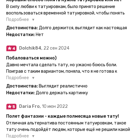
нанесла одну из них и сейчас жду результата. Всё очень
В силу любви к татуировкам, было принято решение
понятно объяснено, отдельным плюсом для меня стала
воспользоваться временной татуировкой, чтобы понять
картинка с обозначениями тех мечт, где тату будет
хочется набивать настоящую или нет, как оказалось
Подробнее
держаться дольше всего. В общем всём советую и
смысла набивать нет, ведь можно постоянно делать
Достоинства:
Долго держится, выглядит как настоящая
рекомендую, буду заказывать ещё))
временные татуировки и в случае если одна не понравится
Недостатки:
Нет
сделать другую, выглядит как настоящая, держится долго,
больше ничего и не нужно.
Dolchik84,
22 сен 2024
Побаловаться можно)
Давно мечтала сделать тату, но ужасно боюсь боли.
Поиграв с таким вариантом, поняла, что я не готова к
постоянной тату. Поэтому благодарю, что есть такая
Подробнее
возможность. Муж смог сделать тату в нескольких местах
Достоинства:
Выглядит реалистично
одной картинкой).
Недостатки:
Долго держать картинку
Daria Fro,
10 июн 2022
Полет фантазии - каждые полмесяца новые тату!
Отличная альтернатива постоянным татуировкам, такое
тату очень подойдёт людям, которые ещё не решили какой
эскиз им подойдёт на всю жизнь - продукт еверинк
Подробнее