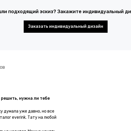
шли подходящий эскиз? Закажите индивидуальный диз
Заказать индивидуальный дизайн
ов
 решить, нужна ли тебе
ку думала уже давно, но все
талог everink. Тату на любой
 как настоящая. Посмотрю как