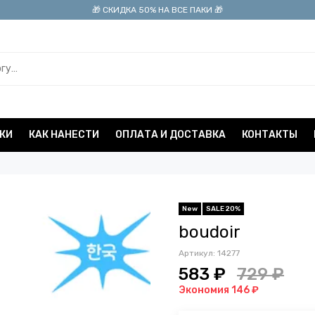
🎁 СКИДКА 50% НА ВСЕ ПАКИ 🎁
КИ
КАК НАНЕСТИ
ОПЛАТА И ДОСТАВКА
КОНТАКТЫ
New
SALE 20%
boudoir
Артикул:
14277
583 ₽
729 ₽
Экономия 146 ₽