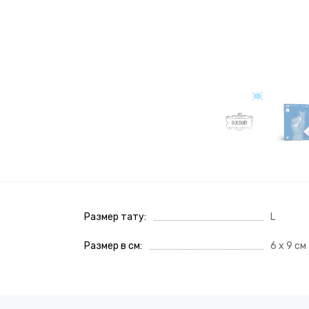
Размер тату
L
Размер в см
6 x 9 см