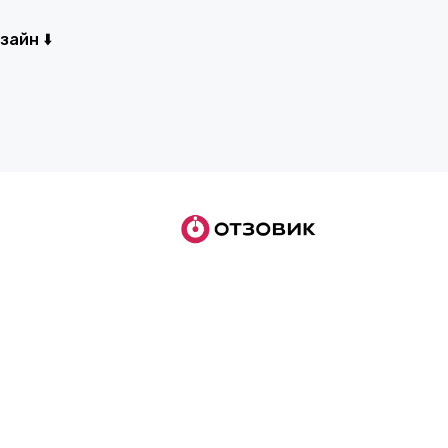
айн ⬇️