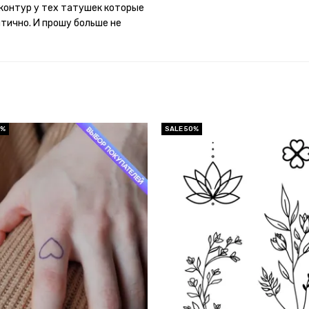
контур у тех татушек которые
итично. И прошу больше не
0%
SALE 50%