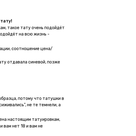
тату!
ам, такое тату очень подойдёт
подойдёт на всю жизнь -
 - после нанесения не нужно
 не смоет. К рисункам
ации, соотношение цена/
угой способ нанесения -
о перестраховаться - на утро
ату отдавала синевой, позже
астях тела тату носится
а её стоит наносить. Когда
жно убрать оставшийся контур.
 образца, потому что татушки в
сиживались", не те темнели, а
ла фризби дог и он через сутки
потому что у меня ещё очень
мена настоящим татуировкам,
 вам нет 18 и вам не