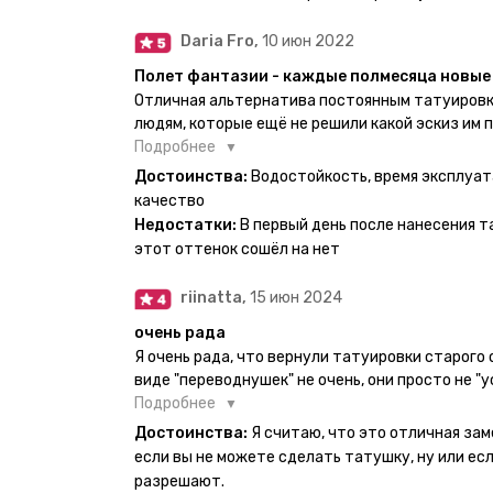
Daria Fro,
10 июн 2022
Полет фантазии - каждые полмесяца новые 
Отличная альтернатива постоянным татуировк
людям, которые ещё не решили какой эскиз им 
продукт еверинк держится на теле до 2 недель
Подробнее
бояться мочить такие тату, вода их так просто
Достоинства:
Водостойкость, время эксплуат
прикладывается инструкция, но я предпочла др
качество
оставила наклейку на теле на ночь, чтобы точн
Недостатки:
В первый день после нанесения т
эффект сразу же проявился. На неподвижных ч
этот оттенок сошёл на нет
дольше, поэтому нужно обдуманно выбирать куд
рисунок начнёт стираться - водой спокойно мо
riinatta,
15 июн 2024
очень рада
Я очень рада, что вернули татуировки старого
виде "переводнушек" не очень, они просто не "у
после душа вообще слазили, вот недавно сдела
Подробнее
проявился и все ещё держится!! ну а 4 звезды 
Достоинства:
Я считаю, что это отличная за
много переводных татуировок(
если вы не можете сделать татушку, ну или если
разрешают.