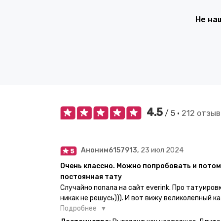
Не на
4.5
/ 5 •
212 отзыв
Аноним6157913,
23 июл 2024
Очень классно. Можно попробовать и потом
постоянная тату
Случайно попала на сайт everink. Про татуиров
никак не решусь))). И вот вижу великолепный ка
вкус. Заказала и не пожалела. Супер. Выглядит
Подробнее
булет ы носке. Обязательно закажу ещё.