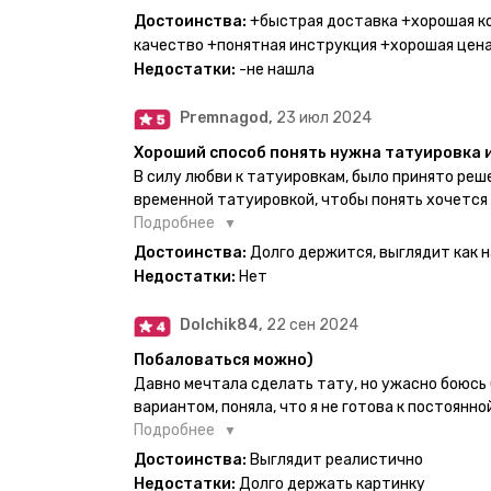
Хочу отметить, что у everink очень большой вы
Достоинства:
+быстрая доставка +хорошая к
значительно упрощает процесс получения тату
качество +понятная инструкция +хорошая цен
бумажный плотный конверт, внутри оказалась 
Недостатки:
-не нашла
дизайнерским принтом. Комплектация набора: с
специальные пакетики, салфетки, инструкция п
Premnagod,
23 июл 2024
очень мило. Я уже нанесла одну из них и сейча
понятно объяснено, отдельным плюсом для меня
Хороший способ понять нужна татуировка 
обозначениями тех мечт, где тату будет держа
В силу любви к татуировкам, было принято ре
всём советую и рекомендую, буду заказывать 
временной татуировкой, чтобы понять хочется
как оказалось смысла набивать нет, ведь мож
Подробнее
татуировки и в случае если одна не понравится
Достоинства:
Долго держится, выглядит как 
настоящая, держится долго, больше ничего и не
Недостатки:
Нет
Dolchik84,
22 сен 2024
Побаловаться можно)
Давно мечтала сделать тату, но ужасно боюсь 
вариантом, поняла, что я не готова к постоянн
есть такая возможность. Муж смог сделать тат
Подробнее
картинкой).
Достоинства:
Выглядит реалистично
Недостатки:
Долго держать картинку