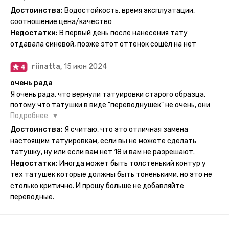
держится на теле до 2 недель - после нанесения не нужно
Достоинства:
Водостойкость, время эксплуатации,
бояться мочить такие тату, вода их так просто не смоет. К
соотношение цена/качество
рисункам прикладывается инструкция, но я предпочла
Недостатки:
В первый день после нанесения тату
другой способ нанесения - оставила наклейку на теле на
отдавала синевой, позже этот оттенок сошёл на нет
ночь, чтобы точно перестраховаться - на утро эффект
сразу же проявился. На неподвижных частях тела тату
riinatta,
15 июн 2024
носится дольше, поэтому нужно обдуманно выбирать куда
её стоит наносить. Когда рисунок начнёт стираться -
очень рада
водой спокойно можно убрать оставшийся контур.
Я очень рада, что вернули татуировки старого образца,
потому что татушки в виде "переводнушек" не очень, они
просто не "усиживались", не те темнели, а после душа
Подробнее
вообще слазили, вот недавно сделала фризби дог и он
Достоинства:
Я считаю, что это отличная замена
через сутки проявился и все ещё держится!! ну а 4 звезды
настоящим татуировкам, если вы не можете сделать
потому что у меня ещё очень много переводных
татушку, ну или если вам нет 18 и вам не разрешают.
татуировок(
Недостатки:
Иногда может быть толстенький контур у
тех татушек которые должны быть тоненькими, но это не
столько критично. И прошу больше не добавляйте
переводные.