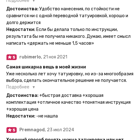
настоящие, и не тускнеют больше недели даже несмотря
Подробнее
на контакты с водой! На сайте очень большой выбор по
Достоинства:
Удобство нанесения, по стойкости не
тематике и размерам, быстрая доставка. Заказывала сразу
сравнится ни с одной переводной татуировкой, хорошо и
несколько штук - осталась очень довольна. При появлении
долго держится
очередного рисунка у меня на руке друзья до сих пор
Недостатки:
Если бы делала только по инструкции,
каждый раз уточняют, временная ли тату или я всё-таки
результата бы не получила никакого. Думаю, имеет смысл
решила себе что-то набить :) Т. к. если следовать
написать «держать не меньше 1,5 часов»
инструкции, то её действительно не отличить от
настоящей. Главное, не стараться перевести большую
rubimerlo,
21 ноя 2021
тату на какой-то маленький участок кожи (например,
запястье) - вследствие чего могут плохо отпечататься
Самая шикарна вещь в моей жизни
какие-то части рисунка. Но это, скажем так, риски, которые
Уже несколько лет хочу татуировку, но из-за многообразия
вы берёте на себя сами ;)
выбора, сделать окончательное решение не получается.
Поэтому everink стали для меня настоящей находкой. Как
Подробнее
только тату пришли, я сразу понеслась их забирать. Хочу
Достоинства:
+быстрая доставка +хорошая
отметить, что у everink очень большой выбор мест для
комплектация +отличное качество +понятная инструкция
доставки, что значительно упрощает процесс получения
+хорошая цена
тату. Посылка была упакованна в бумажный плотный
Недостатки:
-не нашла
конверт, внутри оказалась ещё одна упаковка с
дизайнерским принтом. Комплектация набора: сами тату,
Premnagod,
23 июл 2024
упакованные в специальные пакетики, салфетки,
инструкция по нанесению. Всё выглядит очень мило. Я уже
Хороший способ понять нужна татуировка или нет