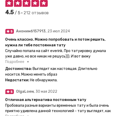
4.5
/ 5 •
212 отзывов
Аноним6157913,
23 июл 2024
Очень классно. Можно попробовать и потом решить,
нужна ли тебе постоянная тату
Случайно попала на сайт everink. Про татуировку думала
уже давно, но все никак не решусь))). И вот вижу
великолепный каталог everink. Тату на любой вкус.
Подробнее
Заказала и не пожалела. Супер. Выглядит как настоящая.
Достоинства:
Выглядит как настоящая. Длительно
Посмотрю как булет ы носке. Обязательно закажу ещё.
носится. Можно менять образ
Недостатки:
Не обнаружила.
OlgaLoew,
30 мая 2022
Отличная альтернатива постоянным тату
Пробовала разные варианты временных тату и была очень
приятно удивлена данной технологией - тату выглядят, как