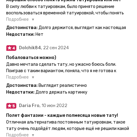
нанесла одну из них и сейчас жду результата. Всё очень
В силу любви к татуировкам, было принято решение
понятно объяснено, отдельным плюсом для меня стала
воспользоваться временной татуировкой, чтобы понять
картинка с обозначениями тех мечт, где тату будет
хочется набивать настоящую или нет, как оказалось
Подробнее
держаться дольше всего. В общем всём советую и
смысла набивать нет, ведь можно постоянно делать
Достоинства:
Долго держится, выглядит как настоящая
рекомендую, буду заказывать ещё))
временные татуировки и в случае если одна не понравится
Недостатки:
Нет
сделать другую, выглядит как настоящая, держится долго,
больше ничего и не нужно.
Dolchik84,
22 сен 2024
Побаловаться можно)
Давно мечтала сделать тату, но ужасно боюсь боли.
Поиграв с таким вариантом, поняла, что я не готова к
постоянной тату. Поэтому благодарю, что есть такая
Подробнее
возможность. Муж смог сделать тату в нескольких местах
Достоинства:
Выглядит реалистично
одной картинкой).
Недостатки:
Долго держать картинку
Daria Fro,
10 июн 2022
Полет фантазии - каждые полмесяца новые тату!
Отличная альтернатива постоянным татуировкам, такое
тату очень подойдёт людям, которые ещё не решили какой
эскиз им подойдёт на всю жизнь - продукт еверинк
Подробнее