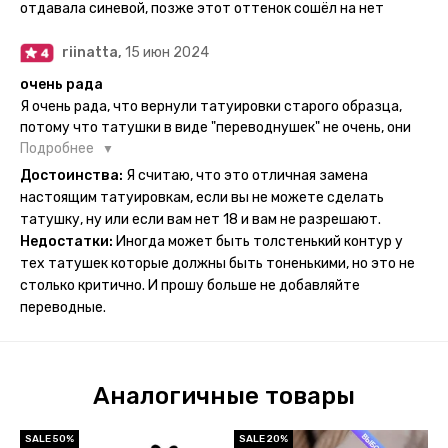
отдавала синевой, позже этот оттенок сошёл на нет
ночь, чтобы точно перестраховаться - на утро эффект
сразу же проявился. На неподвижных частях тела тату
riinatta,
15 июн 2024
носится дольше, поэтому нужно обдуманно выбирать куда
её стоит наносить. Когда рисунок начнёт стираться -
очень рада
водой спокойно можно убрать оставшийся контур.
Я очень рада, что вернули татуировки старого образца,
потому что татушки в виде "переводнушек" не очень, они
просто не "усиживались", не те темнели, а после душа
Подробнее
вообще слазили, вот недавно сделала фризби дог и он
Достоинства:
Я считаю, что это отличная замена
через сутки проявился и все ещё держится!! ну а 4 звезды
настоящим татуировкам, если вы не можете сделать
потому что у меня ещё очень много переводных
татушку, ну или если вам нет 18 и вам не разрешают.
татуировок(
Недостатки:
Иногда может быть толстенький контур у
тех татушек которые должны быть тоненькими, но это не
столько критично. И прошу больше не добавляйте
переводные.
Аналогичные товары
SALE 50%
SALE 20%