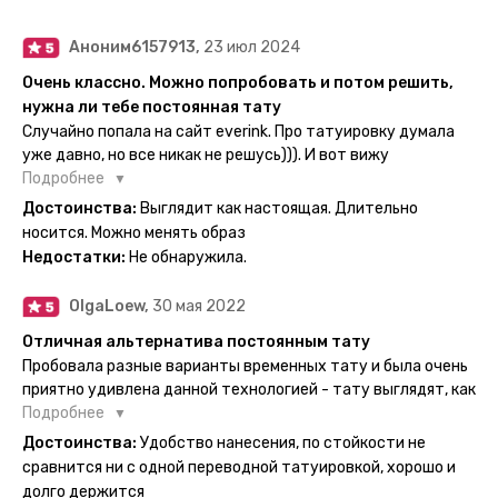
Аноним6157913,
23 июл 2024
Очень классно. Можно попробовать и потом решить,
нужна ли тебе постоянная тату
Случайно попала на сайт everink. Про татуировку думала
уже давно, но все никак не решусь))). И вот вижу
великолепный каталог everink. Тату на любой вкус.
Подробнее
Заказала и не пожалела. Супер. Выглядит как настоящая.
Достоинства:
Выглядит как настоящая. Длительно
Посмотрю как булет ы носке. Обязательно закажу ещё.
носится. Можно менять образ
Недостатки:
Не обнаружила.
OlgaLoew,
30 мая 2022
Отличная альтернатива постоянным тату
Пробовала разные варианты временных тату и была очень
приятно удивлена данной технологией - тату выглядят, как
настоящие, и не тускнеют больше недели даже несмотря
Подробнее
на контакты с водой! На сайте очень большой выбор по
Достоинства:
Удобство нанесения, по стойкости не
тематике и размерам, быстрая доставка. Заказывала сразу
сравнится ни с одной переводной татуировкой, хорошо и
несколько штук - осталась очень довольна. При появлении
долго держится