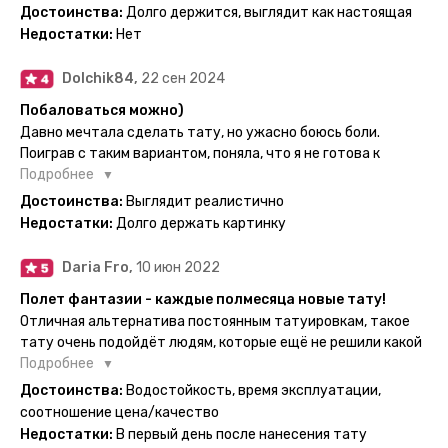
держаться дольше всего. В общем всём советую и
смысла набивать нет, ведь можно постоянно делать
Достоинства:
Долго держится, выглядит как настоящая
рекомендую, буду заказывать ещё))
временные татуировки и в случае если одна не понравится
Недостатки:
Нет
сделать другую, выглядит как настоящая, держится долго,
больше ничего и не нужно.
Dolchik84,
22 сен 2024
Побаловаться можно)
Давно мечтала сделать тату, но ужасно боюсь боли.
Поиграв с таким вариантом, поняла, что я не готова к
постоянной тату. Поэтому благодарю, что есть такая
Подробнее
возможность. Муж смог сделать тату в нескольких местах
Достоинства:
Выглядит реалистично
одной картинкой).
Недостатки:
Долго держать картинку
Daria Fro,
10 июн 2022
Полет фантазии - каждые полмесяца новые тату!
Отличная альтернатива постоянным татуировкам, такое
тату очень подойдёт людям, которые ещё не решили какой
эскиз им подойдёт на всю жизнь - продукт еверинк
Подробнее
держится на теле до 2 недель - после нанесения не нужно
Достоинства:
Водостойкость, время эксплуатации,
бояться мочить такие тату, вода их так просто не смоет. К
соотношение цена/качество
рисункам прикладывается инструкция, но я предпочла
Недостатки:
В первый день после нанесения тату
другой способ нанесения - оставила наклейку на теле на