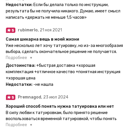
очередного рисунка у меня на руке друзья до сих пор
Недостатки:
Если бы делала только по инструкции,
каждый раз уточняют, временная ли тату или я всё-таки
результата бы не получила никакого. Думаю, имеет смысл
решила себе что-то набить :) Т. к. если следовать
написать «держать не меньше 1,5 часов»
инструкции, то её действительно не отличить от
настоящей. Главное, не стараться перевести большую
rubimerlo,
21 ноя 2021
тату на какой-то маленький участок кожи (например,
запястье) - вследствие чего могут плохо отпечататься
Самая шикарна вещь в моей жизни
какие-то части рисунка. Но это, скажем так, риски, которые
Уже несколько лет хочу татуировку, но из-за многообразия
вы берёте на себя сами ;)
выбора, сделать окончательное решение не получается.
Поэтому everink стали для меня настоящей находкой. Как
Подробнее
только тату пришли, я сразу понеслась их забирать. Хочу
Достоинства:
+быстрая доставка +хорошая
отметить, что у everink очень большой выбор мест для
комплектация +отличное качество +понятная инструкция
доставки, что значительно упрощает процесс получения
+хорошая цена
тату. Посылка была упакованна в бумажный плотный
Недостатки:
-не нашла
конверт, внутри оказалась ещё одна упаковка с
дизайнерским принтом. Комплектация набора: сами тату,
Premnagod,
23 июл 2024
упакованные в специальные пакетики, салфетки,
инструкция по нанесению. Всё выглядит очень мило. Я уже
Хороший способ понять нужна татуировка или нет
нанесла одну из них и сейчас жду результата. Всё очень
В силу любви к татуировкам, было принято решение
понятно объяснено, отдельным плюсом для меня стала
воспользоваться временной татуировкой, чтобы понять
картинка с обозначениями тех мечт, где тату будет
хочется набивать настоящую или нет, как оказалось
Подробнее