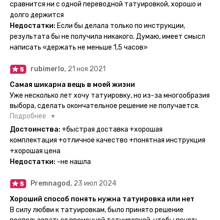
тематике и размерам, быстрая доставка. Заказывала сразу
сравнится ни с одной переводной татуировкой, хорошо и
несколько штук - осталась очень довольна. При появлении
долго держится
очередного рисунка у меня на руке друзья до сих пор
Недостатки:
Если бы делала только по инструкции,
каждый раз уточняют, временная ли тату или я всё-таки
результата бы не получила никакого. Думаю, имеет смысл
решила себе что-то набить :) Т. к. если следовать
написать «держать не меньше 1,5 часов»
инструкции, то её действительно не отличить от
настоящей. Главное, не стараться перевести большую
rubimerlo,
21 ноя 2021
тату на какой-то маленький участок кожи (например,
запястье) - вследствие чего могут плохо отпечататься
Самая шикарна вещь в моей жизни
какие-то части рисунка. Но это, скажем так, риски, которые
Уже несколько лет хочу татуировку, но из-за многообразия
вы берёте на себя сами ;)
выбора, сделать окончательное решение не получается.
Поэтому everink стали для меня настоящей находкой. Как
Подробнее
только тату пришли, я сразу понеслась их забирать. Хочу
Достоинства:
+быстрая доставка +хорошая
отметить, что у everink очень большой выбор мест для
комплектация +отличное качество +понятная инструкция
доставки, что значительно упрощает процесс получения
+хорошая цена
тату. Посылка была упакованна в бумажный плотный
Недостатки:
-не нашла
конверт, внутри оказалась ещё одна упаковка с
дизайнерским принтом. Комплектация набора: сами тату,
Premnagod,
23 июл 2024
упакованные в специальные пакетики, салфетки,
инструкция по нанесению. Всё выглядит очень мило. Я уже
Хороший способ понять нужна татуировка или нет
нанесла одну из них и сейчас жду результата. Всё очень
В силу любви к татуировкам, было принято решение
понятно объяснено, отдельным плюсом для меня стала