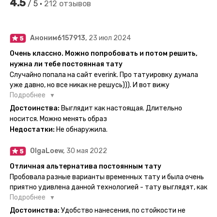
4.5
/ 5 •
212 отзывов
Аноним6157913,
23 июл 2024
Очень классно. Можно попробовать и потом решить,
нужна ли тебе постоянная тату
Случайно попала на сайт everink. Про татуировку думала
уже давно, но все никак не решусь))). И вот вижу
великолепный каталог everink. Тату на любой вкус.
Подробнее
Заказала и не пожалела. Супер. Выглядит как настоящая.
Достоинства:
Выглядит как настоящая. Длительно
Посмотрю как булет ы носке. Обязательно закажу ещё.
носится. Можно менять образ
Недостатки:
Не обнаружила.
OlgaLoew,
30 мая 2022
Отличная альтернатива постоянным тату
Пробовала разные варианты временных тату и была очень
приятно удивлена данной технологией - тату выглядят, как
настоящие, и не тускнеют больше недели даже несмотря
Подробнее
на контакты с водой! На сайте очень большой выбор по
Достоинства:
Удобство нанесения, по стойкости не