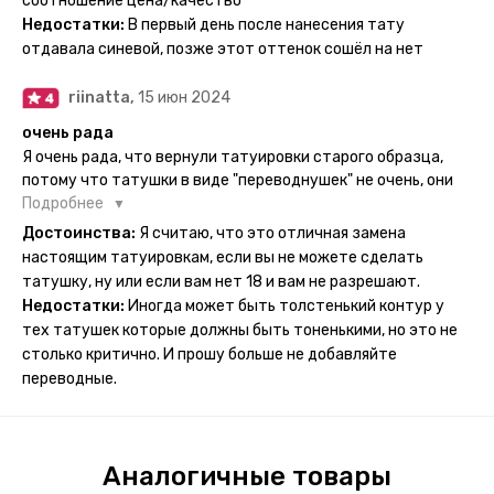
соотношение цена/качество
рисункам прикладывается инструкция, но я предпочла
Недостатки:
В первый день после нанесения тату
другой способ нанесения - оставила наклейку на теле на
отдавала синевой, позже этот оттенок сошёл на нет
ночь, чтобы точно перестраховаться - на утро эффект
сразу же проявился. На неподвижных частях тела тату
riinatta,
15 июн 2024
носится дольше, поэтому нужно обдуманно выбирать куда
её стоит наносить. Когда рисунок начнёт стираться -
очень рада
водой спокойно можно убрать оставшийся контур.
Я очень рада, что вернули татуировки старого образца,
потому что татушки в виде "переводнушек" не очень, они
просто не "усиживались", не те темнели, а после душа
Подробнее
вообще слазили, вот недавно сделала фризби дог и он
Достоинства:
Я считаю, что это отличная замена
через сутки проявился и все ещё держится!! ну а 4 звезды
настоящим татуировкам, если вы не можете сделать
потому что у меня ещё очень много переводных
татушку, ну или если вам нет 18 и вам не разрешают.
татуировок(
Недостатки:
Иногда может быть толстенький контур у
тех татушек которые должны быть тоненькими, но это не
столько критично. И прошу больше не добавляйте
переводные.
Аналогичные товары