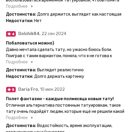
воспользоваться временной татуировкой, чтобы понять
картинка с обозначениями тех мечт, где тату будет
хочется набивать настоящую или нет, как оказалось
Подробнее
держаться дольше всего. В общем всём советую и
смысла набивать нет, ведь можно постоянно делать
Достоинства:
Долго держится, выглядит как настоящая
рекомендую, буду заказывать ещё))
временные татуировки и в случае если одна не понравится
Недостатки:
Нет
сделать другую, выглядит как настоящая, держится долго,
больше ничего и не нужно.
Dolchik84,
22 сен 2024
Побаловаться можно)
Давно мечтала сделать тату, но ужасно боюсь боли.
Поиграв с таким вариантом, поняла, что я не готова к
постоянной тату. Поэтому благодарю, что есть такая
Подробнее
возможность. Муж смог сделать тату в нескольких местах
Достоинства:
Выглядит реалистично
одной картинкой).
Недостатки:
Долго держать картинку
Daria Fro,
10 июн 2022
Полет фантазии - каждые полмесяца новые тату!
Отличная альтернатива постоянным татуировкам, такое
тату очень подойдёт людям, которые ещё не решили какой
эскиз им подойдёт на всю жизнь - продукт еверинк
Подробнее
держится на теле до 2 недель - после нанесения не нужно
Достоинства:
Водостойкость, время эксплуатации,
бояться мочить такие тату, вода их так просто не смоет. К