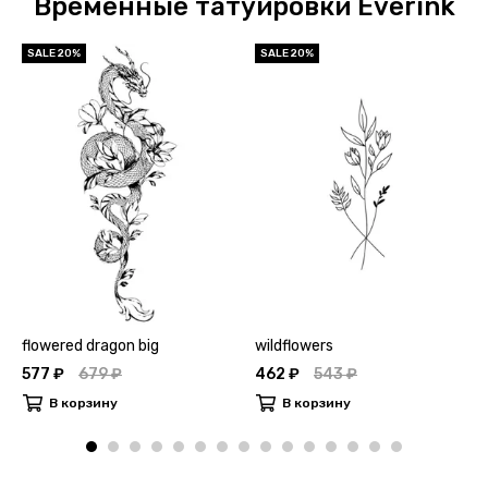
Временные татуировки Everink
SALE 20%
SALE 20%
flowered dragon big
wildflowers
577 ₽
679 ₽
462 ₽
543 ₽
В корзину
В корзину