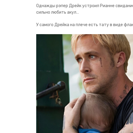
Однажды рэпер Дрейк устроил Рианне свидание в
сильно любить акул…
У самого Дрейка на плече есть тату в виде флак