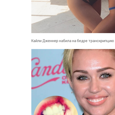
Кайли Дженнер набила на бедре транскрипцию с