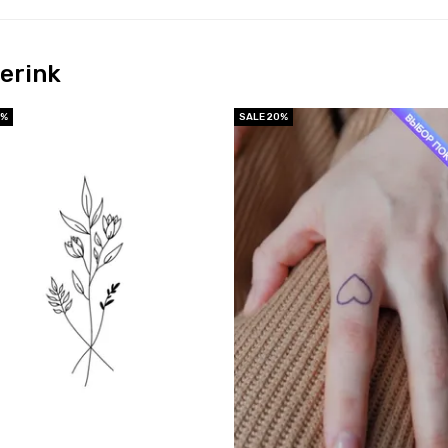
erink
0%
SALE 20%