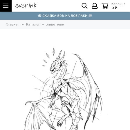
Корзина
0 ₽
🎁 СКИДКА 50% НА ВСЕ ПАКИ 🎁
Главная
Каталог
животные