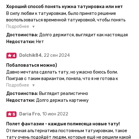
инструкция по нанесению. Всё выглядит очень мило. Я уже
Хороший способ понять нужна татуировка или нет
нанесла одну из них и сейчас жду результата. Всё очень
В силу любви к татуировкам, было принято решение
понятно объяснено, отдельным плюсом для меня стала
воспользоваться временной татуировкой, чтобы понять
картинка с обозначениями тех мечт, где тату будет
хочется набивать настоящую или нет, как оказалось
Подробнее
держаться дольше всего. В общем всём советую и
смысла набивать нет, ведь можно постоянно делать
Достоинства:
Долго держится, выглядит как настоящая
рекомендую, буду заказывать ещё))
временные татуировки и в случае если одна не понравится
Недостатки:
Нет
сделать другую, выглядит как настоящая, держится долго,
больше ничего и не нужно.
Dolchik84,
22 сен 2024
Побаловаться можно)
Давно мечтала сделать тату, но ужасно боюсь боли.
Поиграв с таким вариантом, поняла, что я не готова к
постоянной тату. Поэтому благодарю, что есть такая
Подробнее
возможность. Муж смог сделать тату в нескольких местах
Достоинства:
Выглядит реалистично
одной картинкой).
Недостатки:
Долго держать картинку
Daria Fro,
10 июн 2022
Полет фантазии - каждые полмесяца новые тату!
Отличная альтернатива постоянным татуировкам, такое
тату очень подойдёт людям, которые ещё не решили какой