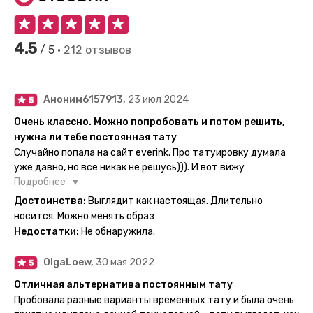
4.5
/ 5 •
212 отзывов
Аноним6157913,
23 июл 2024
Очень классно. Можно попробовать и потом решить,
нужна ли тебе постоянная тату
Случайно попала на сайт everink. Про татуировку думала
уже давно, но все никак не решусь))). И вот вижу
великолепный каталог everink. Тату на любой вкус.
Подробнее
Заказала и не пожалела. Супер. Выглядит как настоящая.
Достоинства:
Выглядит как настоящая. Длительно
Посмотрю как булет ы носке. Обязательно закажу ещё.
носится. Можно менять образ
Недостатки:
Не обнаружила.
OlgaLoew,
30 мая 2022
Отличная альтернатива постоянным тату
Пробовала разные варианты временных тату и была очень