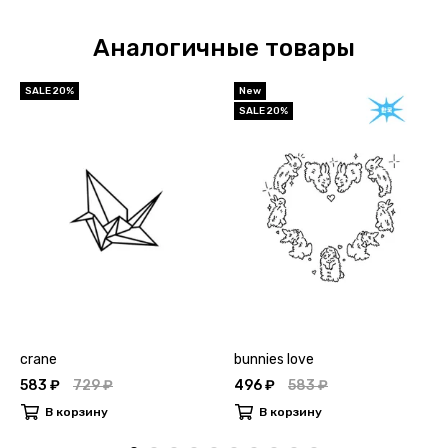
Аналогичные товары
SALE 20%
New
SALE 20%
crane
bunnies love
583 ₽
729 ₽
496 ₽
583 ₽
В корзину
В корзину