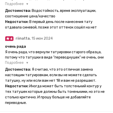
эскиз им подойдёт на всю жизнь - продукт еверинк
Подробнее
держится на теле до 2 недель - после нанесения не нужно
Достоинства:
Водостойкость, время эксплуатации,
бояться мочить такие тату, вода их так просто не смоет. К
соотношение цена/качество
рисункам прикладывается инструкция, но я предпочла
Недостатки:
В первый день после нанесения тату
другой способ нанесения - оставила наклейку на теле на
отдавала синевой, позже этот оттенок сошёл на нет
ночь, чтобы точно перестраховаться - на утро эффект
сразу же проявился. На неподвижных частях тела тату
riinatta,
15 июн 2024
носится дольше, поэтому нужно обдуманно выбирать куда
её стоит наносить. Когда рисунок начнёт стираться -
очень рада
водой спокойно можно убрать оставшийся контур.
Я очень рада, что вернули татуировки старого образца,
потому что татушки в виде "переводнушек" не очень, они
просто не "усиживались", не те темнели, а после душа
Подробнее
вообще слазили, вот недавно сделала фризби дог и он
Достоинства:
Я считаю, что это отличная замена
через сутки проявился и все ещё держится!! ну а 4 звезды
настоящим татуировкам, если вы не можете сделать
потому что у меня ещё очень много переводных
татушку, ну или если вам нет 18 и вам не разрешают.
татуировок(
Недостатки:
Иногда может быть толстенький контур у
тех татушек которые должны быть тоненькими, но это не
столько критично. И прошу больше не добавляйте
переводные.