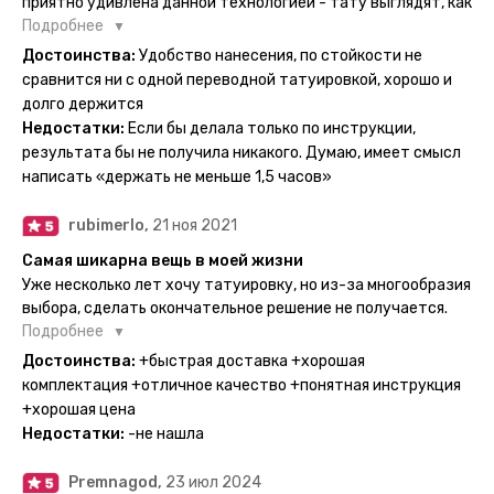
приятно удивлена данной технологией - тату выглядят, как
настоящие, и не тускнеют больше недели даже несмотря
Подробнее
на контакты с водой! На сайте очень большой выбор по
Достоинства:
Удобство нанесения, по стойкости не
тематике и размерам, быстрая доставка. Заказывала сразу
сравнится ни с одной переводной татуировкой, хорошо и
несколько штук - осталась очень довольна. При появлении
долго держится
очередного рисунка у меня на руке друзья до сих пор
Недостатки:
Если бы делала только по инструкции,
каждый раз уточняют, временная ли тату или я всё-таки
результата бы не получила никакого. Думаю, имеет смысл
решила себе что-то набить :) Т. к. если следовать
написать «держать не меньше 1,5 часов»
инструкции, то её действительно не отличить от
настоящей. Главное, не стараться перевести большую
rubimerlo,
21 ноя 2021
тату на какой-то маленький участок кожи (например,
запястье) - вследствие чего могут плохо отпечататься
Самая шикарна вещь в моей жизни
какие-то части рисунка. Но это, скажем так, риски, которые
Уже несколько лет хочу татуировку, но из-за многообразия
вы берёте на себя сами ;)
выбора, сделать окончательное решение не получается.
Поэтому everink стали для меня настоящей находкой. Как
Подробнее
только тату пришли, я сразу понеслась их забирать. Хочу
Достоинства:
+быстрая доставка +хорошая
отметить, что у everink очень большой выбор мест для
комплектация +отличное качество +понятная инструкция
доставки, что значительно упрощает процесс получения
+хорошая цена
тату. Посылка была упакованна в бумажный плотный
Недостатки:
-не нашла
конверт, внутри оказалась ещё одна упаковка с
дизайнерским принтом. Комплектация набора: сами тату,
Premnagod,
23 июл 2024
упакованные в специальные пакетики, салфетки,