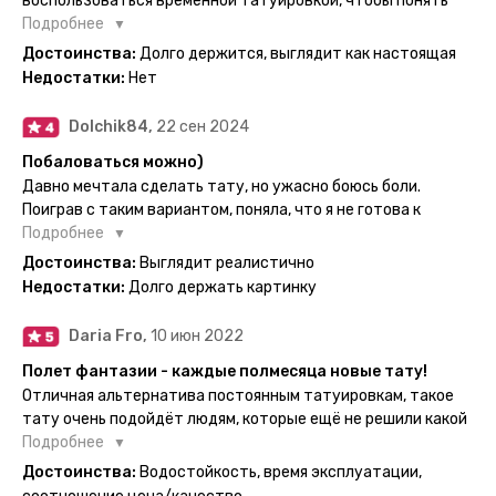
воспользоваться временной татуировкой, чтобы понять
картинка с обозначениями тех мечт, где тату будет
хочется набивать настоящую или нет, как оказалось
Подробнее
держаться дольше всего. В общем всём советую и
смысла набивать нет, ведь можно постоянно делать
Достоинства:
Долго держится, выглядит как настоящая
рекомендую, буду заказывать ещё))
временные татуировки и в случае если одна не понравится
Недостатки:
Нет
сделать другую, выглядит как настоящая, держится долго,
больше ничего и не нужно.
Dolchik84,
22 сен 2024
Побаловаться можно)
Давно мечтала сделать тату, но ужасно боюсь боли.
Поиграв с таким вариантом, поняла, что я не готова к
постоянной тату. Поэтому благодарю, что есть такая
Подробнее
возможность. Муж смог сделать тату в нескольких местах
Достоинства:
Выглядит реалистично
одной картинкой).
Недостатки:
Долго держать картинку
Daria Fro,
10 июн 2022
Полет фантазии - каждые полмесяца новые тату!
Отличная альтернатива постоянным татуировкам, такое
тату очень подойдёт людям, которые ещё не решили какой
эскиз им подойдёт на всю жизнь - продукт еверинк
Подробнее
держится на теле до 2 недель - после нанесения не нужно
Достоинства:
Водостойкость, время эксплуатации,
бояться мочить такие тату, вода их так просто не смоет. К