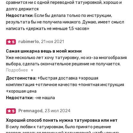
тематике и размерам, быстрая доставка. Заказывала сразу
сравнится ни с одной переводной татуировкой, хорошо и
несколько штук - осталась очень довольна. При появлении
долго держится
очередного рисунка у меня на руке друзья до сих пор
Недостатки:
Если бы делала только по инструкции,
каждый раз уточняют, временная ли тату или я всё-таки
результата бы не получила никакого. Думаю, имеет смысл
решила себе что-то набить :) Т. к. если следовать
написать «держать не меньше 1,5 часов»
инструкции, то её действительно не отличить от
настоящей. Главное, не стараться перевести большую
rubimerlo,
21 ноя 2021
тату на какой-то маленький участок кожи (например,
запястье) - вследствие чего могут плохо отпечататься
Самая шикарна вещь в моей жизни
какие-то части рисунка. Но это, скажем так, риски, которые
Уже несколько лет хочу татуировку, но из-за многообразия
вы берёте на себя сами ;)
выбора, сделать окончательное решение не получается.
Поэтому everink стали для меня настоящей находкой. Как
Подробнее
только тату пришли, я сразу понеслась их забирать. Хочу
Достоинства:
+быстрая доставка +хорошая
отметить, что у everink очень большой выбор мест для
комплектация +отличное качество +понятная инструкция
доставки, что значительно упрощает процесс получения
+хорошая цена
тату. Посылка была упакованна в бумажный плотный
Недостатки:
-не нашла
конверт, внутри оказалась ещё одна упаковка с
дизайнерским принтом. Комплектация набора: сами тату,
Premnagod,
23 июл 2024
упакованные в специальные пакетики, салфетки,
инструкция по нанесению. Всё выглядит очень мило. Я уже
Хороший способ понять нужна татуировка или нет
нанесла одну из них и сейчас жду результата. Всё очень
В силу любви к татуировкам, было принято решение
понятно объяснено, отдельным плюсом для меня стала