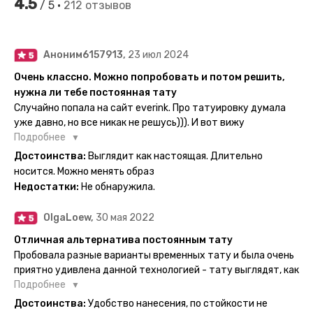
4.5
/ 5 •
212 отзывов
Аноним6157913,
23 июл 2024
Очень классно. Можно попробовать и потом решить,
нужна ли тебе постоянная тату
Случайно попала на сайт everink. Про татуировку думала
уже давно, но все никак не решусь))). И вот вижу
великолепный каталог everink. Тату на любой вкус.
Подробнее
Заказала и не пожалела. Супер. Выглядит как настоящая.
Достоинства:
Выглядит как настоящая. Длительно
Посмотрю как булет ы носке. Обязательно закажу ещё.
носится. Можно менять образ
Недостатки:
Не обнаружила.
OlgaLoew,
30 мая 2022
Отличная альтернатива постоянным тату
Пробовала разные варианты временных тату и была очень
приятно удивлена данной технологией - тату выглядят, как
настоящие, и не тускнеют больше недели даже несмотря
Подробнее
на контакты с водой! На сайте очень большой выбор по
Достоинства:
Удобство нанесения, по стойкости не