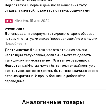
соотношение цена/качество
рисункам прикладывается инструкция, но я предпочла
Недостатки:
В первый день после нанесения тату
другой способ нанесения - оставила наклейку на теле на
отдавала синевой, позже этот оттенок сошёл на нет
ночь, чтобы точно перестраховаться - на утро эффект
сразу же проявился. На неподвижных частях тела тату
riinatta,
15 июн 2024
носится дольше, поэтому нужно обдуманно выбирать куда
её стоит наносить. Когда рисунок начнёт стираться -
очень рада
водой спокойно можно убрать оставшийся контур.
Я очень рада, что вернули татуировки старого образца,
потому что татушки в виде "переводнушек" не очень, они
просто не "усиживались", не те темнели, а после душа
Подробнее
вообще слазили, вот недавно сделала фризби дог и он
Достоинства:
Я считаю, что это отличная замена
через сутки проявился и все ещё держится!! ну а 4 звезды
настоящим татуировкам, если вы не можете сделать
потому что у меня ещё очень много переводных
татушку, ну или если вам нет 18 и вам не разрешают.
татуировок(
Недостатки:
Иногда может быть толстенький контур у
тех татушек которые должны быть тоненькими, но это не
столько критично. И прошу больше не добавляйте
переводные.
Аналогичные товары