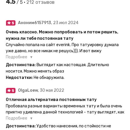
4.5
/ 5 •
212 отзывов
Аноним6157913,
23 июл 2024
Очень классно. Можно попробовать и потом решить,
нужна ли тебе постоянная тату
Случайно попала на сайт everink. Про татуировку думала
уже давно, но все никак не решусь))). И вот вижу
великолепный каталог everink. Тату на любой вкус.
Подробнее
Заказала и не пожалела. Супер. Выглядит как настоящая.
Достоинства:
Выглядит как настоящая. Длительно
Посмотрю как булет ы носке. Обязательно закажу ещё.
носится. Можно менять образ
Недостатки:
Не обнаружила.
OlgaLoew,
30 мая 2022
Отличная альтернатива постоянным тату
Пробовала разные варианты временных тату и была очень
приятно удивлена данной технологией - тату выглядят, как
настоящие, и не тускнеют больше недели даже несмотря
Подробнее
на контакты с водой! На сайте очень большой выбор по
Достоинства:
Удобство нанесения, по стойкости не