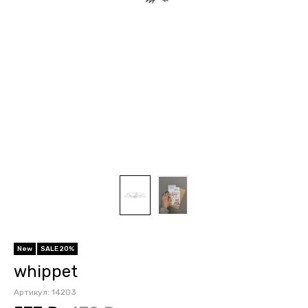
New
SALE 20%
whippet
Артикул:
14203