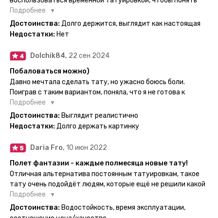
воспользоваться временной татуировкой, чтобы понять
картинка с обозначениями тех мечт, где тату будет
хочется набивать настоящую или нет, как оказалось
Подробнее
держаться дольше всего. В общем всём советую и
смысла набивать нет, ведь можно постоянно делать
Достоинства:
Долго держится, выглядит как настоящая
рекомендую, буду заказывать ещё))
временные татуировки и в случае если одна не понравится
Недостатки:
Нет
сделать другую, выглядит как настоящая, держится долго,
больше ничего и не нужно.
Dolchik84,
22 сен 2024
Побаловаться можно)
Давно мечтала сделать тату, но ужасно боюсь боли.
Поиграв с таким вариантом, поняла, что я не готова к
постоянной тату. Поэтому благодарю, что есть такая
Подробнее
возможность. Муж смог сделать тату в нескольких местах
Достоинства:
Выглядит реалистично
одной картинкой).
Недостатки:
Долго держать картинку
Daria Fro,
10 июн 2022
Полет фантазии - каждые полмесяца новые тату!
Отличная альтернатива постоянным татуировкам, такое
тату очень подойдёт людям, которые ещё не решили какой
эскиз им подойдёт на всю жизнь - продукт еверинк
Подробнее
держится на теле до 2 недель - после нанесения не нужно
Достоинства:
Водостойкость, время эксплуатации,
бояться мочить такие тату, вода их так просто не смоет. К