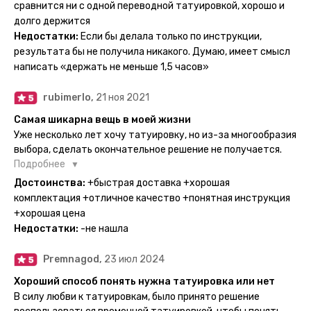
тематике и размерам, быстрая доставка. Заказывала сразу
сравнится ни с одной переводной татуировкой, хорошо и
несколько штук - осталась очень довольна. При появлении
долго держится
очередного рисунка у меня на руке друзья до сих пор
Недостатки:
Если бы делала только по инструкции,
каждый раз уточняют, временная ли тату или я всё-таки
результата бы не получила никакого. Думаю, имеет смысл
решила себе что-то набить :) Т. к. если следовать
написать «держать не меньше 1,5 часов»
инструкции, то её действительно не отличить от
настоящей. Главное, не стараться перевести большую
rubimerlo,
21 ноя 2021
тату на какой-то маленький участок кожи (например,
запястье) - вследствие чего могут плохо отпечататься
Самая шикарна вещь в моей жизни
какие-то части рисунка. Но это, скажем так, риски, которые
Уже несколько лет хочу татуировку, но из-за многообразия
вы берёте на себя сами ;)
выбора, сделать окончательное решение не получается.
Поэтому everink стали для меня настоящей находкой. Как
Подробнее
только тату пришли, я сразу понеслась их забирать. Хочу
Достоинства:
+быстрая доставка +хорошая
отметить, что у everink очень большой выбор мест для
комплектация +отличное качество +понятная инструкция
доставки, что значительно упрощает процесс получения
+хорошая цена
тату. Посылка была упакованна в бумажный плотный
Недостатки:
-не нашла
конверт, внутри оказалась ещё одна упаковка с
дизайнерским принтом. Комплектация набора: сами тату,
Premnagod,
23 июл 2024
упакованные в специальные пакетики, салфетки,
инструкция по нанесению. Всё выглядит очень мило. Я уже
Хороший способ понять нужна татуировка или нет
нанесла одну из них и сейчас жду результата. Всё очень
В силу любви к татуировкам, было принято решение
понятно объяснено, отдельным плюсом для меня стала