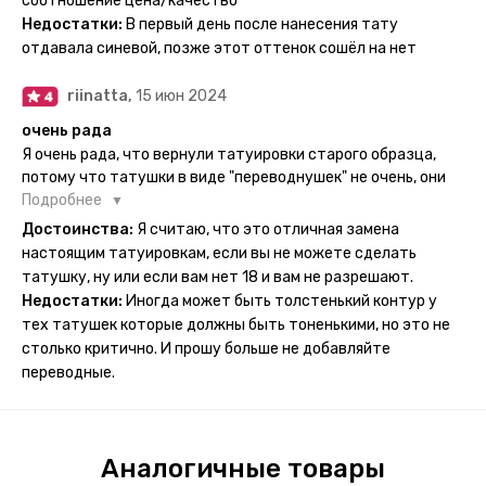
соотношение цена/качество
рисункам прикладывается инструкция, но я предпочла
Недостатки:
В первый день после нанесения тату
другой способ нанесения - оставила наклейку на теле на
отдавала синевой, позже этот оттенок сошёл на нет
ночь, чтобы точно перестраховаться - на утро эффект
сразу же проявился. На неподвижных частях тела тату
riinatta,
15 июн 2024
носится дольше, поэтому нужно обдуманно выбирать куда
её стоит наносить. Когда рисунок начнёт стираться -
очень рада
водой спокойно можно убрать оставшийся контур.
Я очень рада, что вернули татуировки старого образца,
потому что татушки в виде "переводнушек" не очень, они
просто не "усиживались", не те темнели, а после душа
Подробнее
вообще слазили, вот недавно сделала фризби дог и он
Достоинства:
Я считаю, что это отличная замена
через сутки проявился и все ещё держится!! ну а 4 звезды
настоящим татуировкам, если вы не можете сделать
потому что у меня ещё очень много переводных
татушку, ну или если вам нет 18 и вам не разрешают.
татуировок(
Недостатки:
Иногда может быть толстенький контур у
тех татушек которые должны быть тоненькими, но это не
столько критично. И прошу больше не добавляйте
переводные.
Аналогичные товары