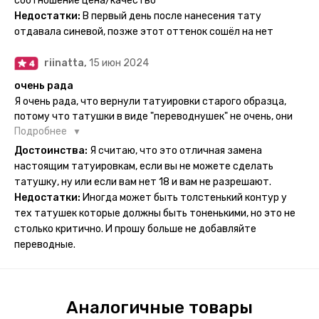
соотношение цена/качество
рисункам прикладывается инструкция, но я предпочла
Недостатки:
В первый день после нанесения тату
другой способ нанесения - оставила наклейку на теле на
отдавала синевой, позже этот оттенок сошёл на нет
ночь, чтобы точно перестраховаться - на утро эффект
сразу же проявился. На неподвижных частях тела тату
riinatta,
15 июн 2024
носится дольше, поэтому нужно обдуманно выбирать куда
её стоит наносить. Когда рисунок начнёт стираться -
очень рада
водой спокойно можно убрать оставшийся контур.
Я очень рада, что вернули татуировки старого образца,
потому что татушки в виде "переводнушек" не очень, они
просто не "усиживались", не те темнели, а после душа
Подробнее
вообще слазили, вот недавно сделала фризби дог и он
Достоинства:
Я считаю, что это отличная замена
через сутки проявился и все ещё держится!! ну а 4 звезды
настоящим татуировкам, если вы не можете сделать
потому что у меня ещё очень много переводных
татушку, ну или если вам нет 18 и вам не разрешают.
татуировок(
Недостатки:
Иногда может быть толстенький контур у
тех татушек которые должны быть тоненькими, но это не
столько критично. И прошу больше не добавляйте
переводные.
Аналогичные товары