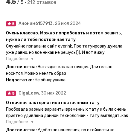
4.5
/ 5 •
212 отзывов
Аноним6157913,
23 июл 2024
Очень классно. Можно попробовать и потом решить,
нужна ли тебе постоянная тату
Случайно попала на сайт everink. Про татуировку думала
уже давно, но все никак не решусь))). И вот вижу
великолепный каталог everink. Тату на любой вкус.
Подробнее
Заказала и не пожалела. Супер. Выглядит как настоящая.
Достоинства:
Выглядит как настоящая. Длительно
Посмотрю как булет ы носке. Обязательно закажу ещё.
носится. Можно менять образ
Недостатки:
Не обнаружила.
OlgaLoew,
30 мая 2022
Отличная альтернатива постоянным тату
Пробовала разные варианты временных тату и была очень
приятно удивлена данной технологией - тату выглядят, как
настоящие, и не тускнеют больше недели даже несмотря
Подробнее
на контакты с водой! На сайте очень большой выбор по
Достоинства:
Удобство нанесения, по стойкости не