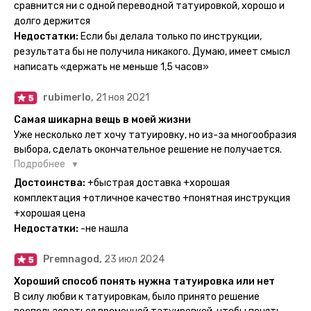
тематике и размерам, быстрая доставка. Заказывала сразу
сравнится ни с одной переводной татуировкой, хорошо и
несколько штук - осталась очень довольна. При появлении
долго держится
очередного рисунка у меня на руке друзья до сих пор
Недостатки:
Если бы делала только по инструкции,
каждый раз уточняют, временная ли тату или я всё-таки
результата бы не получила никакого. Думаю, имеет смысл
решила себе что-то набить :) Т. к. если следовать
написать «держать не меньше 1,5 часов»
инструкции, то её действительно не отличить от
настоящей. Главное, не стараться перевести большую
rubimerlo,
21 ноя 2021
тату на какой-то маленький участок кожи (например,
запястье) - вследствие чего могут плохо отпечататься
Самая шикарна вещь в моей жизни
какие-то части рисунка. Но это, скажем так, риски, которые
Уже несколько лет хочу татуировку, но из-за многообразия
вы берёте на себя сами ;)
выбора, сделать окончательное решение не получается.
Поэтому everink стали для меня настоящей находкой. Как
Подробнее
только тату пришли, я сразу понеслась их забирать. Хочу
Достоинства:
+быстрая доставка +хорошая
отметить, что у everink очень большой выбор мест для
комплектация +отличное качество +понятная инструкция
доставки, что значительно упрощает процесс получения
+хорошая цена
тату. Посылка была упакованна в бумажный плотный
Недостатки:
-не нашла
конверт, внутри оказалась ещё одна упаковка с
дизайнерским принтом. Комплектация набора: сами тату,
Premnagod,
23 июл 2024
упакованные в специальные пакетики, салфетки,
инструкция по нанесению. Всё выглядит очень мило. Я уже
Хороший способ понять нужна татуировка или нет
нанесла одну из них и сейчас жду результата. Всё очень
В силу любви к татуировкам, было принято решение
понятно объяснено, отдельным плюсом для меня стала