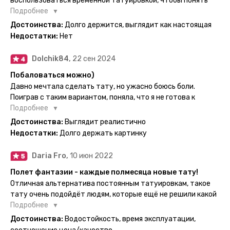
воспользоваться временной татуировкой, чтобы понять
картинка с обозначениями тех мечт, где тату будет
хочется набивать настоящую или нет, как оказалось
Подробнее
держаться дольше всего. В общем всём советую и
смысла набивать нет, ведь можно постоянно делать
Достоинства:
Долго держится, выглядит как настоящая
рекомендую, буду заказывать ещё))
временные татуировки и в случае если одна не понравится
Недостатки:
Нет
сделать другую, выглядит как настоящая, держится долго,
больше ничего и не нужно.
Dolchik84,
22 сен 2024
Побаловаться можно)
Давно мечтала сделать тату, но ужасно боюсь боли.
Поиграв с таким вариантом, поняла, что я не готова к
постоянной тату. Поэтому благодарю, что есть такая
Подробнее
возможность. Муж смог сделать тату в нескольких местах
Достоинства:
Выглядит реалистично
одной картинкой).
Недостатки:
Долго держать картинку
Daria Fro,
10 июн 2022
Полет фантазии - каждые полмесяца новые тату!
Отличная альтернатива постоянным татуировкам, такое
тату очень подойдёт людям, которые ещё не решили какой
эскиз им подойдёт на всю жизнь - продукт еверинк
Подробнее
держится на теле до 2 недель - после нанесения не нужно
Достоинства:
Водостойкость, время эксплуатации,
бояться мочить такие тату, вода их так просто не смоет. К