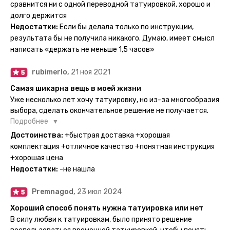
тематике и размерам, быстрая доставка. Заказывала сразу
сравнится ни с одной переводной татуировкой, хорошо и
несколько штук - осталась очень довольна. При появлении
долго держится
очередного рисунка у меня на руке друзья до сих пор
Недостатки:
Если бы делала только по инструкции,
каждый раз уточняют, временная ли тату или я всё-таки
результата бы не получила никакого. Думаю, имеет смысл
решила себе что-то набить :) Т. к. если следовать
написать «держать не меньше 1,5 часов»
инструкции, то её действительно не отличить от
настоящей. Главное, не стараться перевести большую
rubimerlo,
21 ноя 2021
тату на какой-то маленький участок кожи (например,
запястье) - вследствие чего могут плохо отпечататься
Самая шикарна вещь в моей жизни
какие-то части рисунка. Но это, скажем так, риски, которые
Уже несколько лет хочу татуировку, но из-за многообразия
вы берёте на себя сами ;)
выбора, сделать окончательное решение не получается.
Поэтому everink стали для меня настоящей находкой. Как
Подробнее
только тату пришли, я сразу понеслась их забирать. Хочу
Достоинства:
+быстрая доставка +хорошая
отметить, что у everink очень большой выбор мест для
комплектация +отличное качество +понятная инструкция
доставки, что значительно упрощает процесс получения
+хорошая цена
тату. Посылка была упакованна в бумажный плотный
Недостатки:
-не нашла
конверт, внутри оказалась ещё одна упаковка с
дизайнерским принтом. Комплектация набора: сами тату,
Premnagod,
23 июл 2024
упакованные в специальные пакетики, салфетки,
инструкция по нанесению. Всё выглядит очень мило. Я уже
Хороший способ понять нужна татуировка или нет
нанесла одну из них и сейчас жду результата. Всё очень
В силу любви к татуировкам, было принято решение
понятно объяснено, отдельным плюсом для меня стала