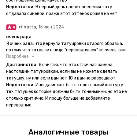
соотношение цена/качество
рисункам прикладывается инструкция, но я предпочла
Недостатки:
В первый день после нанесения тату
другой способ нанесения - оставила наклейку на теле на
отдавала синевой, позже этот оттенок сошёл на нет
ночь, чтобы точно перестраховаться - на утро эффект
сразу же проявился. На неподвижных частях тела тату
riinatta,
15 июн 2024
носится дольше, поэтому нужно обдуманно выбирать куда
её стоит наносить. Когда рисунок начнёт стираться -
очень рада
водой спокойно можно убрать оставшийся контур.
Я очень рада, что вернули татуировки старого образца,
потому что татушки в виде "переводнушек" не очень, они
просто не "усиживались", не те темнели, а после душа
Подробнее
вообще слазили, вот недавно сделала фризби дог и он
Достоинства:
Я считаю, что это отличная замена
через сутки проявился и все ещё держится!! ну а 4 звезды
настоящим татуировкам, если вы не можете сделать
потому что у меня ещё очень много переводных
татушку, ну или если вам нет 18 и вам не разрешают.
татуировок(
Недостатки:
Иногда может быть толстенький контур у
тех татушек которые должны быть тоненькими, но это не
столько критично. И прошу больше не добавляйте
переводные.
Аналогичные товары