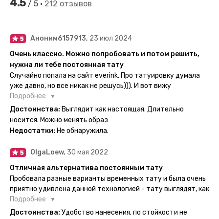
4.5
/ 5 •
212 отзывов
Аноним6157913,
23 июл 2024
Очень классно. Можно попробовать и потом решить,
нужна ли тебе постоянная тату
Случайно попала на сайт everink. Про татуировку думала
уже давно, но все никак не решусь))). И вот вижу
великолепный каталог everink. Тату на любой вкус.
Подробнее
Заказала и не пожалела. Супер. Выглядит как настоящая.
Достоинства:
Выглядит как настоящая. Длительно
Посмотрю как булет ы носке. Обязательно закажу ещё.
носится. Можно менять образ
Недостатки:
Не обнаружила.
OlgaLoew,
30 мая 2022
Отличная альтернатива постоянным тату
Пробовала разные варианты временных тату и была очень
приятно удивлена данной технологией - тату выглядят, как
настоящие, и не тускнеют больше недели даже несмотря
Подробнее
на контакты с водой! На сайте очень большой выбор по
Достоинства:
Удобство нанесения, по стойкости не