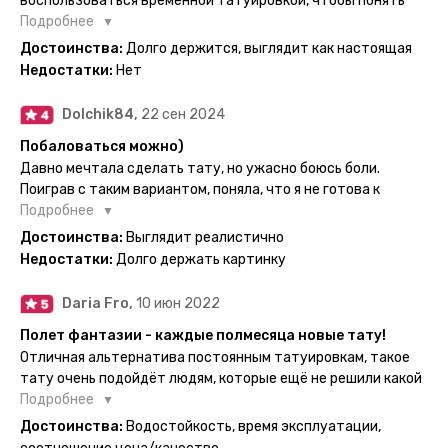
воспользоваться временной татуировкой, чтобы понять
картинка с обозначениями тех мечт, где тату будет
хочется набивать настоящую или нет, как оказалось
Подробнее
держаться дольше всего. В общем всём советую и
смысла набивать нет, ведь можно постоянно делать
Достоинства:
Долго держится, выглядит как настоящая
рекомендую, буду заказывать ещё))
временные татуировки и в случае если одна не понравится
Недостатки:
Нет
сделать другую, выглядит как настоящая, держится долго,
больше ничего и не нужно.
Dolchik84,
22 сен 2024
Побаловаться можно)
Давно мечтала сделать тату, но ужасно боюсь боли.
Поиграв с таким вариантом, поняла, что я не готова к
постоянной тату. Поэтому благодарю, что есть такая
Подробнее
возможность. Муж смог сделать тату в нескольких местах
Достоинства:
Выглядит реалистично
одной картинкой).
Недостатки:
Долго держать картинку
Daria Fro,
10 июн 2022
Полет фантазии - каждые полмесяца новые тату!
Отличная альтернатива постоянным татуировкам, такое
тату очень подойдёт людям, которые ещё не решили какой
эскиз им подойдёт на всю жизнь - продукт еверинк
Подробнее
держится на теле до 2 недель - после нанесения не нужно
Достоинства:
Водостойкость, время эксплуатации,
бояться мочить такие тату, вода их так просто не смоет. К