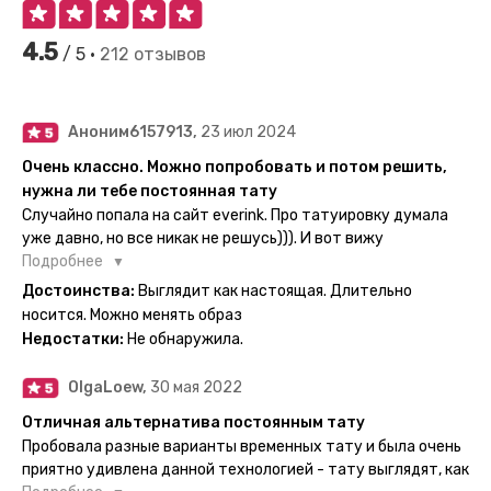
4.5
/ 5 •
212 отзывов
Аноним6157913,
23 июл 2024
Очень классно. Можно попробовать и потом решить,
нужна ли тебе постоянная тату
Случайно попала на сайт everink. Про татуировку думала
уже давно, но все никак не решусь))). И вот вижу
великолепный каталог everink. Тату на любой вкус.
Подробнее
Заказала и не пожалела. Супер. Выглядит как настоящая.
Достоинства:
Выглядит как настоящая. Длительно
Посмотрю как булет ы носке. Обязательно закажу ещё.
носится. Можно менять образ
Недостатки:
Не обнаружила.
OlgaLoew,
30 мая 2022
Отличная альтернатива постоянным тату
Пробовала разные варианты временных тату и была очень
приятно удивлена данной технологией - тату выглядят, как