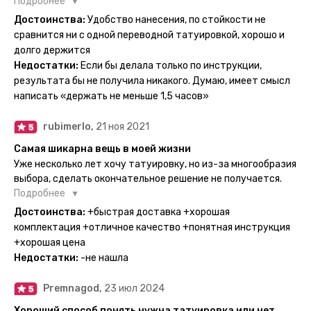
настоящие, и не тускнеют больше недели даже несмотря
Подробнее
на контакты с водой! На сайте очень большой выбор по
Достоинства:
Удобство нанесения, по стойкости не
тематике и размерам, быстрая доставка. Заказывала сразу
сравнится ни с одной переводной татуировкой, хорошо и
несколько штук - осталась очень довольна. При появлении
долго держится
очередного рисунка у меня на руке друзья до сих пор
Недостатки:
Если бы делала только по инструкции,
каждый раз уточняют, временная ли тату или я всё-таки
результата бы не получила никакого. Думаю, имеет смысл
решила себе что-то набить :) Т. к. если следовать
написать «держать не меньше 1,5 часов»
инструкции, то её действительно не отличить от
настоящей. Главное, не стараться перевести большую
rubimerlo,
21 ноя 2021
тату на какой-то маленький участок кожи (например,
запястье) - вследствие чего могут плохо отпечататься
Самая шикарна вещь в моей жизни
какие-то части рисунка. Но это, скажем так, риски, которые
Уже несколько лет хочу татуировку, но из-за многообразия
вы берёте на себя сами ;)
выбора, сделать окончательное решение не получается.
Поэтому everink стали для меня настоящей находкой. Как
Подробнее
только тату пришли, я сразу понеслась их забирать. Хочу
Достоинства:
+быстрая доставка +хорошая
отметить, что у everink очень большой выбор мест для
комплектация +отличное качество +понятная инструкция
доставки, что значительно упрощает процесс получения
+хорошая цена
тату. Посылка была упакованна в бумажный плотный
Недостатки:
-не нашла
конверт, внутри оказалась ещё одна упаковка с
дизайнерским принтом. Комплектация набора: сами тату,
Premnagod,
23 июл 2024
упакованные в специальные пакетики, салфетки,
инструкция по нанесению. Всё выглядит очень мило. Я уже
Хороший способ понять нужна татуировка или нет