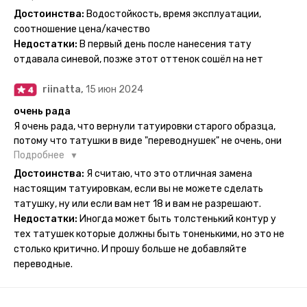
держится на теле до 2 недель - после нанесения не нужно
Достоинства:
Водостойкость, время эксплуатации,
бояться мочить такие тату, вода их так просто не смоет. К
соотношение цена/качество
рисункам прикладывается инструкция, но я предпочла
Недостатки:
В первый день после нанесения тату
другой способ нанесения - оставила наклейку на теле на
отдавала синевой, позже этот оттенок сошёл на нет
ночь, чтобы точно перестраховаться - на утро эффект
сразу же проявился. На неподвижных частях тела тату
riinatta,
15 июн 2024
носится дольше, поэтому нужно обдуманно выбирать куда
её стоит наносить. Когда рисунок начнёт стираться -
очень рада
водой спокойно можно убрать оставшийся контур.
Я очень рада, что вернули татуировки старого образца,
потому что татушки в виде "переводнушек" не очень, они
просто не "усиживались", не те темнели, а после душа
Подробнее
вообще слазили, вот недавно сделала фризби дог и он
Достоинства:
Я считаю, что это отличная замена
через сутки проявился и все ещё держится!! ну а 4 звезды
настоящим татуировкам, если вы не можете сделать
потому что у меня ещё очень много переводных
татушку, ну или если вам нет 18 и вам не разрешают.
татуировок(
Недостатки:
Иногда может быть толстенький контур у
тех татушек которые должны быть тоненькими, но это не
столько критично. И прошу больше не добавляйте
переводные.