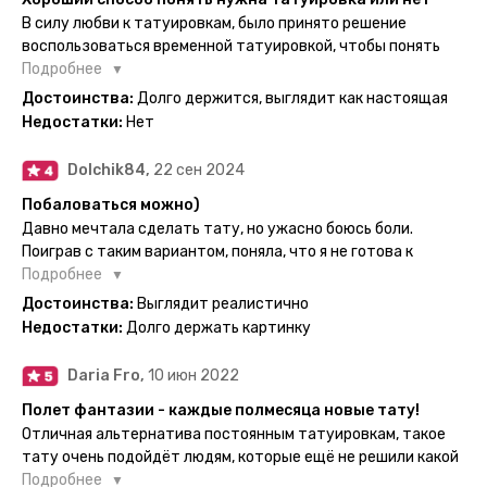
нанесла одну из них и сейчас жду результата. Всё очень
В силу любви к татуировкам, было принято решение
понятно объяснено, отдельным плюсом для меня стала
воспользоваться временной татуировкой, чтобы понять
картинка с обозначениями тех мечт, где тату будет
хочется набивать настоящую или нет, как оказалось
Подробнее
держаться дольше всего. В общем всём советую и
смысла набивать нет, ведь можно постоянно делать
Достоинства:
Долго держится, выглядит как настоящая
рекомендую, буду заказывать ещё))
временные татуировки и в случае если одна не понравится
Недостатки:
Нет
сделать другую, выглядит как настоящая, держится долго,
больше ничего и не нужно.
Dolchik84,
22 сен 2024
Побаловаться можно)
Давно мечтала сделать тату, но ужасно боюсь боли.
Поиграв с таким вариантом, поняла, что я не готова к
постоянной тату. Поэтому благодарю, что есть такая
Подробнее
возможность. Муж смог сделать тату в нескольких местах
Достоинства:
Выглядит реалистично
одной картинкой).
Недостатки:
Долго держать картинку
Daria Fro,
10 июн 2022
Полет фантазии - каждые полмесяца новые тату!
Отличная альтернатива постоянным татуировкам, такое
тату очень подойдёт людям, которые ещё не решили какой
эскиз им подойдёт на всю жизнь - продукт еверинк
Подробнее