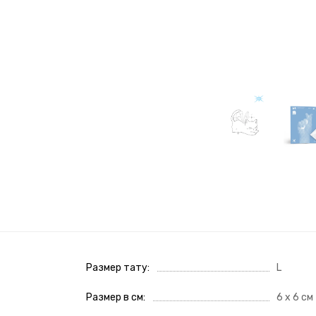
Размер тату
L
Размер в см
6 х 6 см