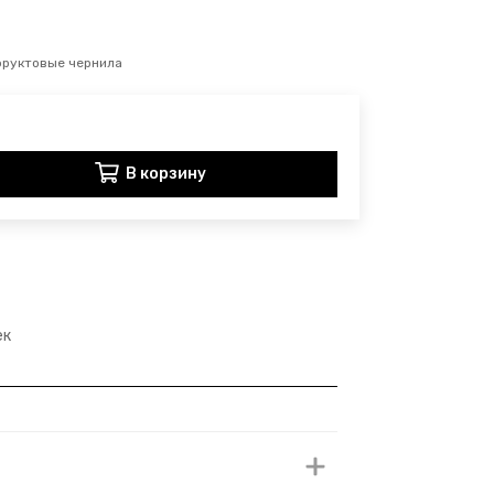
фруктовые чернила
В корзину
ек