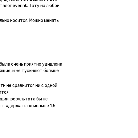
талог everink. Тату на любой
 как настоящая. Посмотрю как
льно носится. Можно менять
была очень приятно удивлена
оящие, и не тускнеют больше
 сайте очень большой выбор по
ывала сразу несколько штук -
ти не сравнится ни с одной
ного рисунка у меня на руке
ится
ная ли тату или я всё-таки
кции, результата бы не
ать инструкции, то её
ть «держать не меньше 1,5
ное, не стараться перевести
ожи (например, запястье) -
ие-то части рисунка. Но это,
ми ;)