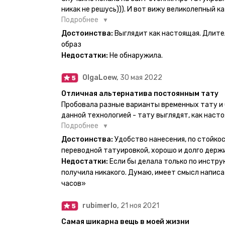
никак не решусь))). И вот вижу великолепный ка
вкус. Заказала и не пожалела. Супер. Выглядит
Подробнее
булет ы носке. Обязательно закажу ещё.
Достоинства:
Выглядит как настоящая. Длите
образ
Недостатки:
Не обнаружила.
OlgaLoew,
30 мая 2022
Отличная альтернатива постоянным тату
Пробовала разные варианты временных тату и 
данной технологией - тату выглядят, как наст
недели даже несмотря на контакты с водой! На
Подробнее
тематике и размерам, быстрая доставка. Заказ
Достоинства:
Удобство нанесения, по стойкос
осталась очень довольна. При появлении очеред
переводной татуировкой, хорошо и долго держ
друзья до сих пор каждый раз уточняют, времен
Недостатки:
Если бы делала только по инстру
решила себе что-то набить :) Т. к. если следов
получила никакого. Думаю, имеет смысл написа
действительно не отличить от настоящей. Глав
часов»
большую тату на какой-то маленький участок к
вследствие чего могут плохо отпечататься как
rubimerlo,
21 ноя 2021
скажем так, риски, которые вы берёте на себя са
Самая шикарна вещь в моей жизни