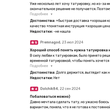
Уже несколько лет хочу татуировку, но из-за 
окончательное решение не получается. Поэтому
настоящей находкой. Как только тату пришли, я
Подробнее
Хочу отметить, что у everink очень большой вы
Достоинства:
+быстрая доставка +хорошая к
значительно упрощает процесс получения тату
качество +понятная инструкция +хорошая цен
бумажный плотный конверт, внутри оказалась 
Недостатки:
-не нашла
дизайнерским принтом. Комплектация набора: с
специальные пакетики, салфетки, инструкция п
Premnagod,
23 июл 2024
очень мило. Я уже нанесла одну из них и сейча
понятно объяснено, отдельным плюсом для меня
Хороший способ понять нужна татуировка 
обозначениями тех мечт, где тату будет держа
В силу любви к татуировкам, было принято ре
всём советую и рекомендую, буду заказывать 
временной татуировкой, чтобы понять хочется
как оказалось смысла набивать нет, ведь мож
Подробнее
татуировки и в случае если одна не понравится
Достоинства:
Долго держится, выглядит как 
настоящая, держится долго, больше ничего и не
Недостатки:
Нет
Dolchik84,
22 сен 2024
Побаловаться можно)
Давно мечтала сделать тату, но ужасно боюсь 
вариантом, поняла, что я не готова к постоянн