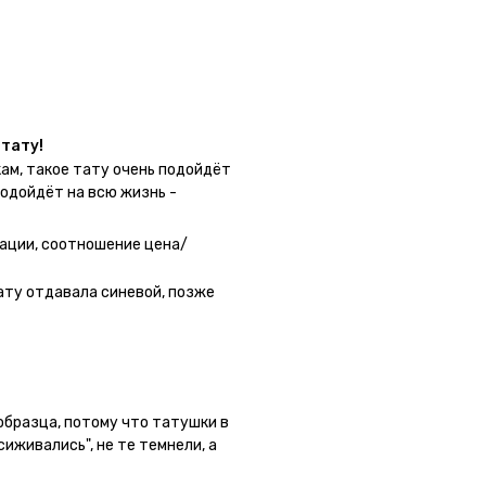
у в нескольких местах одной
тату!
ам, такое тату очень подойдёт
подойдёт на всю жизнь -
 - после нанесения не нужно
 не смоет. К рисункам
ации, соотношение цена/
угой способ нанесения -
о перестраховаться - на утро
ату отдавала синевой, позже
астях тела тату носится
а её стоит наносить. Когда
жно убрать оставшийся контур.
 образца, потому что татушки в
сиживались", не те темнели, а
ла фризби дог и он через сутки