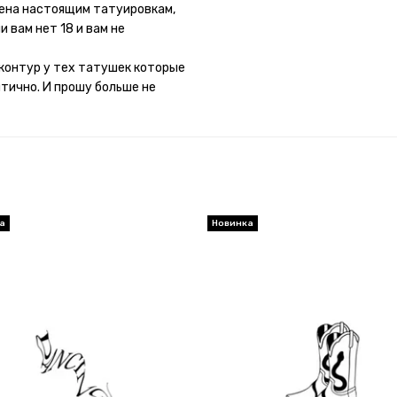
потому что у меня ещё очень
мена настоящим татуировкам,
 вам нет 18 и вам не
контур у тех татушек которые
итично. И прошу больше не
а
Новинка