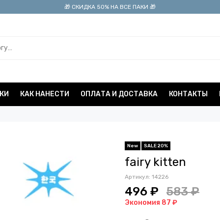
🎁 СКИДКА 50% НА ВСЕ ПАКИ 🎁
КИ
КАК НАНЕСТИ
ОПЛАТА И ДОСТАВКА
КОНТАКТЫ
New
SALE 20%
fairy kitten
Артикул:
14226
496 ₽
583 ₽
Экономия 87 ₽