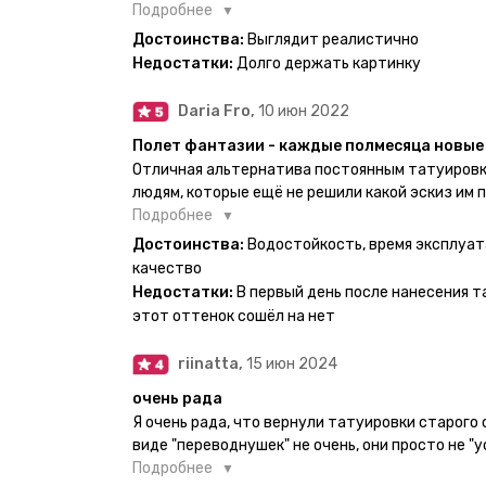
есть такая возможность. Муж смог сделать тат
Подробнее
картинкой).
Достоинства:
Выглядит реалистично
Недостатки:
Долго держать картинку
Daria Fro,
10 июн 2022
Полет фантазии - каждые полмесяца новые 
Отличная альтернатива постоянным татуировк
людям, которые ещё не решили какой эскиз им 
продукт еверинк держится на теле до 2 недель
Подробнее
бояться мочить такие тату, вода их так просто
Достоинства:
Водостойкость, время эксплуат
прикладывается инструкция, но я предпочла др
качество
оставила наклейку на теле на ночь, чтобы точн
Недостатки:
В первый день после нанесения т
эффект сразу же проявился. На неподвижных ч
этот оттенок сошёл на нет
дольше, поэтому нужно обдуманно выбирать куд
рисунок начнёт стираться - водой спокойно мо
riinatta,
15 июн 2024
очень рада
Я очень рада, что вернули татуировки старого
виде "переводнушек" не очень, они просто не "у
после душа вообще слазили, вот недавно сдела
Подробнее