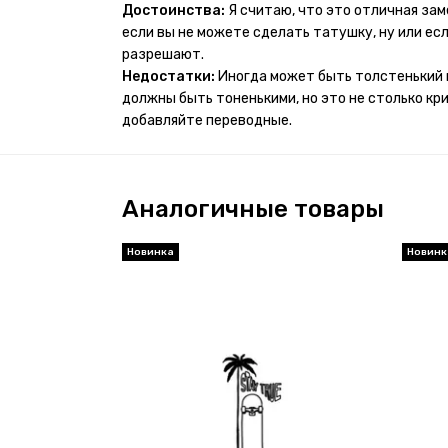
проявился и все ещё держится!! ну а 4 звезды 
Достоинства:
Я считаю, что это отличная за
много переводных татуировок(
если вы не можете сделать татушку, ну или если
разрешают.
Недостатки:
Иногда может быть толстенький 
должны быть тоненькими, но это не столько кр
добавляйте переводные.
Аналогичные товары
Новинка
Новинк