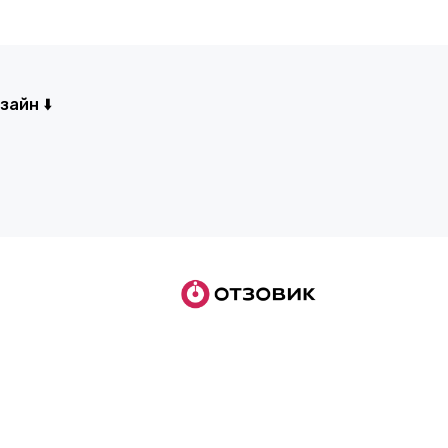
айн ⬇️