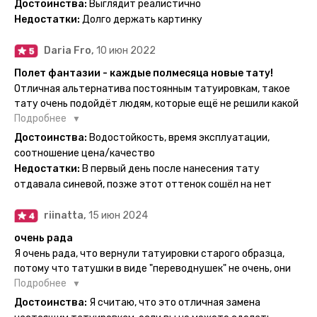
Достоинства:
Выглядит реалистично
одной картинкой).
Недостатки:
Долго держать картинку
Daria Fro,
10 июн 2022
Полет фантазии - каждые полмесяца новые тату!
Отличная альтернатива постоянным татуировкам, такое
тату очень подойдёт людям, которые ещё не решили какой
эскиз им подойдёт на всю жизнь - продукт еверинк
Подробнее
держится на теле до 2 недель - после нанесения не нужно
Достоинства:
Водостойкость, время эксплуатации,
бояться мочить такие тату, вода их так просто не смоет. К
соотношение цена/качество
рисункам прикладывается инструкция, но я предпочла
Недостатки:
В первый день после нанесения тату
другой способ нанесения - оставила наклейку на теле на
отдавала синевой, позже этот оттенок сошёл на нет
ночь, чтобы точно перестраховаться - на утро эффект
сразу же проявился. На неподвижных частях тела тату
riinatta,
15 июн 2024
носится дольше, поэтому нужно обдуманно выбирать куда
её стоит наносить. Когда рисунок начнёт стираться -
очень рада
водой спокойно можно убрать оставшийся контур.
Я очень рада, что вернули татуировки старого образца,
потому что татушки в виде "переводнушек" не очень, они
просто не "усиживались", не те темнели, а после душа
Подробнее
вообще слазили, вот недавно сделала фризби дог и он
Достоинства:
Я считаю, что это отличная замена
через сутки проявился и все ещё держится!! ну а 4 звезды