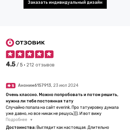
Заказать индивидуальный дизайн
4.5
/ 5 •
212 отзывов
Аноним6157913,
23 июл 2024
Очень классно. Можно попробовать и потом решить,
нужна ли тебе постоянная тату
Случайно попала на сайт everink. Про татуировку думала
уже давно, но все никак не решусь))). И вот вижу
великолепный каталог everink. Тату на любой вкус.
Подробнее
Заказала и не пожалела. Супер. Выглядит как настоящая.
Достоинства:
Выглядит как настоящая. Длительно