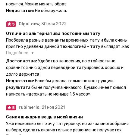
Посмотрю как булет ы носке. Обязательно закажу ещё.
носится. Можно менять образ
Недостатки:
Не обнаружила.
OlgaLoew,
30 мая 2022
Отличная альтернатива постоянным тату
Пробовала разные варианты временных тату и была очень
приятно удивлена данной технологией - тату выглядят, как
настоящие, и не тускнеют больше недели даже несмотря
Подробнее
на контакты с водой! На сайте очень большой выбор по
Достоинства:
Удобство нанесения, по стойкости не
тематике и размерам, быстрая доставка. Заказывала сразу
сравнится ни с одной переводной татуировкой, хорошо и
несколько штук - осталась очень довольна. При появлении
долго держится
очередного рисунка у меня на руке друзья до сих пор
Недостатки:
Если бы делала только по инструкции,
каждый раз уточняют, временная ли тату или я всё-таки
результата бы не получила никакого. Думаю, имеет смысл
решила себе что-то набить :) Т. к. если следовать
написать «держать не меньше 1,5 часов»
инструкции, то её действительно не отличить от
настоящей. Главное, не стараться перевести большую
rubimerlo,
21 ноя 2021
тату на какой-то маленький участок кожи (например,
запястье) - вследствие чего могут плохо отпечататься
Самая шикарна вещь в моей жизни
какие-то части рисунка. Но это, скажем так, риски, которые
Уже несколько лет хочу татуировку, но из-за многообразия
вы берёте на себя сами ;)
выбора, сделать окончательное решение не получается.