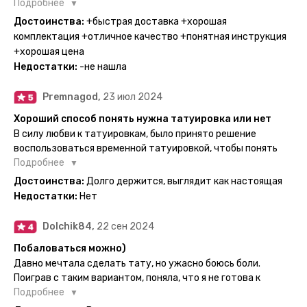
Поэтому everink стали для меня настоящей находкой. Как
Подробнее
только тату пришли, я сразу понеслась их забирать. Хочу
Достоинства:
+быстрая доставка +хорошая
отметить, что у everink очень большой выбор мест для
комплектация +отличное качество +понятная инструкция
доставки, что значительно упрощает процесс получения
+хорошая цена
тату. Посылка была упакованна в бумажный плотный
Недостатки:
-не нашла
конверт, внутри оказалась ещё одна упаковка с
дизайнерским принтом. Комплектация набора: сами тату,
Premnagod,
23 июл 2024
упакованные в специальные пакетики, салфетки,
инструкция по нанесению. Всё выглядит очень мило. Я уже
Хороший способ понять нужна татуировка или нет
нанесла одну из них и сейчас жду результата. Всё очень
В силу любви к татуировкам, было принято решение
понятно объяснено, отдельным плюсом для меня стала
воспользоваться временной татуировкой, чтобы понять
картинка с обозначениями тех мечт, где тату будет
хочется набивать настоящую или нет, как оказалось
Подробнее
держаться дольше всего. В общем всём советую и
смысла набивать нет, ведь можно постоянно делать
Достоинства:
Долго держится, выглядит как настоящая
рекомендую, буду заказывать ещё))
временные татуировки и в случае если одна не понравится
Недостатки:
Нет
сделать другую, выглядит как настоящая, держится долго,
больше ничего и не нужно.
Dolchik84,
22 сен 2024
Побаловаться можно)
Давно мечтала сделать тату, но ужасно боюсь боли.
Поиграв с таким вариантом, поняла, что я не готова к
постоянной тату. Поэтому благодарю, что есть такая
Подробнее
возможность. Муж смог сделать тату в нескольких местах