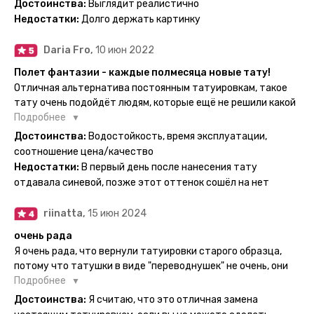
Достоинства:
Выглядит реалистично
одной картинкой).
Недостатки:
Долго держать картинку
Daria Fro,
10 июн 2022
Полет фантазии - каждые полмесяца новые тату!
Отличная альтернатива постоянным татуировкам, такое
тату очень подойдёт людям, которые ещё не решили какой
эскиз им подойдёт на всю жизнь - продукт еверинк
Подробнее
держится на теле до 2 недель - после нанесения не нужно
Достоинства:
Водостойкость, время эксплуатации,
бояться мочить такие тату, вода их так просто не смоет. К
соотношение цена/качество
рисункам прикладывается инструкция, но я предпочла
Недостатки:
В первый день после нанесения тату
другой способ нанесения - оставила наклейку на теле на
отдавала синевой, позже этот оттенок сошёл на нет
ночь, чтобы точно перестраховаться - на утро эффект
сразу же проявился. На неподвижных частях тела тату
riinatta,
15 июн 2024
носится дольше, поэтому нужно обдуманно выбирать куда
её стоит наносить. Когда рисунок начнёт стираться -
очень рада
водой спокойно можно убрать оставшийся контур.
Я очень рада, что вернули татуировки старого образца,
потому что татушки в виде "переводнушек" не очень, они
просто не "усиживались", не те темнели, а после душа
Подробнее
вообще слазили, вот недавно сделала фризби дог и он
Достоинства:
Я считаю, что это отличная замена
через сутки проявился и все ещё держится!! ну а 4 звезды