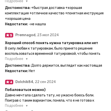
Поэтому everink стали для меня настоящей находкой. Как
Подробнее
только тату пришли, я сразу понеслась их забирать. Хочу
Достоинства:
+быстрая доставка +хорошая
отметить, что у everink очень большой выбор мест для
комплектация +отличное качество +понятная инструкция
доставки, что значительно упрощает процесс получения
+хорошая цена
тату. Посылка была упакованна в бумажный плотный
Недостатки:
-не нашла
конверт, внутри оказалась ещё одна упаковка с
дизайнерским принтом. Комплектация набора: сами тату,
Premnagod,
23 июл 2024
упакованные в специальные пакетики, салфетки,
инструкция по нанесению. Всё выглядит очень мило. Я уже
Хороший способ понять нужна татуировка или нет
нанесла одну из них и сейчас жду результата. Всё очень
В силу любви к татуировкам, было принято решение
понятно объяснено, отдельным плюсом для меня стала
воспользоваться временной татуировкой, чтобы понять
картинка с обозначениями тех мечт, где тату будет
хочется набивать настоящую или нет, как оказалось
Подробнее
держаться дольше всего. В общем всём советую и
смысла набивать нет, ведь можно постоянно делать
Достоинства:
Долго держится, выглядит как настоящая
рекомендую, буду заказывать ещё))
временные татуировки и в случае если одна не понравится
Недостатки:
Нет
сделать другую, выглядит как настоящая, держится долго,
больше ничего и не нужно.
Dolchik84,
22 сен 2024
Побаловаться можно)
Давно мечтала сделать тату, но ужасно боюсь боли.
Поиграв с таким вариантом, поняла, что я не готова к
постоянной тату. Поэтому благодарю, что есть такая
Подробнее
возможность. Муж смог сделать тату в нескольких местах