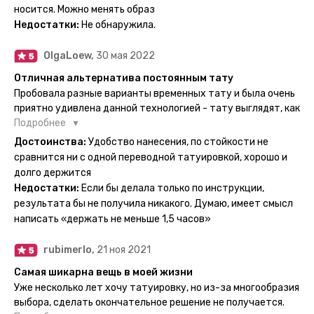
Посмотрю как булет ы носке. Обязательно закажу ещё.
носится. Можно менять образ
Недостатки:
Не обнаружила.
OlgaLoew,
30 мая 2022
Отличная альтернатива постоянным тату
Пробовала разные варианты временных тату и была очень
приятно удивлена данной технологией - тату выглядят, как
настоящие, и не тускнеют больше недели даже несмотря
Подробнее
на контакты с водой! На сайте очень большой выбор по
Достоинства:
Удобство нанесения, по стойкости не
тематике и размерам, быстрая доставка. Заказывала сразу
сравнится ни с одной переводной татуировкой, хорошо и
несколько штук - осталась очень довольна. При появлении
долго держится
очередного рисунка у меня на руке друзья до сих пор
Недостатки:
Если бы делала только по инструкции,
каждый раз уточняют, временная ли тату или я всё-таки
результата бы не получила никакого. Думаю, имеет смысл
решила себе что-то набить :) Т. к. если следовать
написать «держать не меньше 1,5 часов»
инструкции, то её действительно не отличить от
настоящей. Главное, не стараться перевести большую
rubimerlo,
21 ноя 2021
тату на какой-то маленький участок кожи (например,
запястье) - вследствие чего могут плохо отпечататься
Самая шикарна вещь в моей жизни
какие-то части рисунка. Но это, скажем так, риски, которые
Уже несколько лет хочу татуировку, но из-за многообразия
вы берёте на себя сами ;)
выбора, сделать окончательное решение не получается.