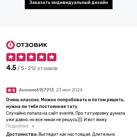
Заказать индивидуальный дизайн
4.5
/ 5 •
212 отзывов
Аноним6157913,
23 июл 2024
Очень классно. Можно попробовать и потом решить,
нужна ли тебе постоянная тату
Случайно попала на сайт everink. Про татуировку думала
уже давно, но все никак не решусь))). И вот вижу
великолепный каталог everink. Тату на любой вкус.
Подробнее
Заказала и не пожалела. Супер. Выглядит как настоящая.
Достоинства:
Выглядит как настоящая. Длительно