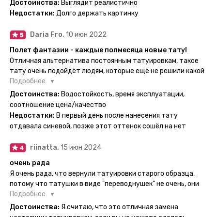
Достоинства:
Выглядит реалистично
одной картинкой).
Недостатки:
Долго держать картинку
Daria Fro,
10 июн 2022
Полет фантазии - каждые полмесяца новые тату!
Отличная альтернатива постоянным татуировкам, такое
тату очень подойдёт людям, которые ещё не решили какой
эскиз им подойдёт на всю жизнь - продукт еверинк
Подробнее
держится на теле до 2 недель - после нанесения не нужно
Достоинства:
Водостойкость, время эксплуатации,
бояться мочить такие тату, вода их так просто не смоет. К
соотношение цена/качество
рисункам прикладывается инструкция, но я предпочла
Недостатки:
В первый день после нанесения тату
другой способ нанесения - оставила наклейку на теле на
отдавала синевой, позже этот оттенок сошёл на нет
ночь, чтобы точно перестраховаться - на утро эффект
сразу же проявился. На неподвижных частях тела тату
riinatta,
15 июн 2024
носится дольше, поэтому нужно обдуманно выбирать куда
её стоит наносить. Когда рисунок начнёт стираться -
очень рада
водой спокойно можно убрать оставшийся контур.
Я очень рада, что вернули татуировки старого образца,
потому что татушки в виде "переводнушек" не очень, они
просто не "усиживались", не те темнели, а после душа
Подробнее
вообще слазили, вот недавно сделала фризби дог и он
Достоинства:
Я считаю, что это отличная замена
через сутки проявился и все ещё держится!! ну а 4 звезды