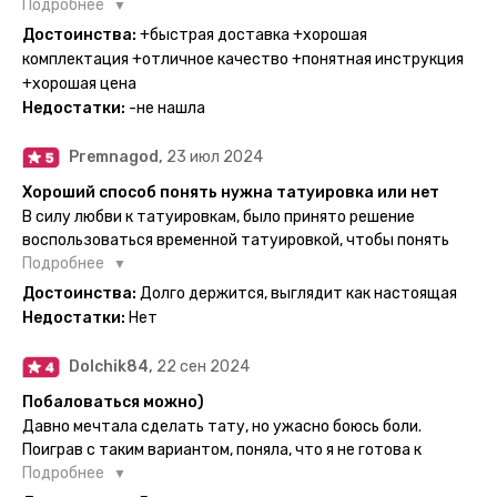
Поэтому everink стали для меня настоящей находкой. Как
Подробнее
только тату пришли, я сразу понеслась их забирать. Хочу
Достоинства:
+быстрая доставка +хорошая
отметить, что у everink очень большой выбор мест для
комплектация +отличное качество +понятная инструкция
доставки, что значительно упрощает процесс получения
+хорошая цена
тату. Посылка была упакованна в бумажный плотный
Недостатки:
-не нашла
конверт, внутри оказалась ещё одна упаковка с
дизайнерским принтом. Комплектация набора: сами тату,
Premnagod,
23 июл 2024
упакованные в специальные пакетики, салфетки,
инструкция по нанесению. Всё выглядит очень мило. Я уже
Хороший способ понять нужна татуировка или нет
нанесла одну из них и сейчас жду результата. Всё очень
В силу любви к татуировкам, было принято решение
понятно объяснено, отдельным плюсом для меня стала
воспользоваться временной татуировкой, чтобы понять
картинка с обозначениями тех мечт, где тату будет
хочется набивать настоящую или нет, как оказалось
Подробнее
держаться дольше всего. В общем всём советую и
смысла набивать нет, ведь можно постоянно делать
Достоинства:
Долго держится, выглядит как настоящая
рекомендую, буду заказывать ещё))
временные татуировки и в случае если одна не понравится
Недостатки:
Нет
сделать другую, выглядит как настоящая, держится долго,
больше ничего и не нужно.
Dolchik84,
22 сен 2024
Побаловаться можно)
Давно мечтала сделать тату, но ужасно боюсь боли.
Поиграв с таким вариантом, поняла, что я не готова к
постоянной тату. Поэтому благодарю, что есть такая
Подробнее
возможность. Муж смог сделать тату в нескольких местах