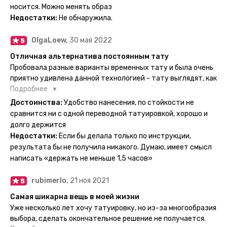
Посмотрю как булет ы носке. Обязательно закажу ещё.
носится. Можно менять образ
Недостатки:
Не обнаружила.
OlgaLoew,
30 мая 2022
Отличная альтернатива постоянным тату
Пробовала разные варианты временных тату и была очень
приятно удивлена данной технологией - тату выглядят, как
настоящие, и не тускнеют больше недели даже несмотря
Подробнее
на контакты с водой! На сайте очень большой выбор по
Достоинства:
Удобство нанесения, по стойкости не
тематике и размерам, быстрая доставка. Заказывала сразу
сравнится ни с одной переводной татуировкой, хорошо и
несколько штук - осталась очень довольна. При появлении
долго держится
очередного рисунка у меня на руке друзья до сих пор
Недостатки:
Если бы делала только по инструкции,
каждый раз уточняют, временная ли тату или я всё-таки
результата бы не получила никакого. Думаю, имеет смысл
решила себе что-то набить :) Т. к. если следовать
написать «держать не меньше 1,5 часов»
инструкции, то её действительно не отличить от
настоящей. Главное, не стараться перевести большую
rubimerlo,
21 ноя 2021
тату на какой-то маленький участок кожи (например,
запястье) - вследствие чего могут плохо отпечататься
Самая шикарна вещь в моей жизни
какие-то части рисунка. Но это, скажем так, риски, которые
Уже несколько лет хочу татуировку, но из-за многообразия
вы берёте на себя сами ;)
выбора, сделать окончательное решение не получается.