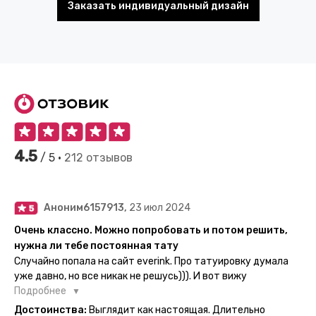
Заказать индивидуальный дизайн
4.5
/ 5 •
212 отзывов
Аноним6157913,
23 июл 2024
Очень классно. Можно попробовать и потом решить,
нужна ли тебе постоянная тату
Случайно попала на сайт everink. Про татуировку думала
уже давно, но все никак не решусь))). И вот вижу
великолепный каталог everink. Тату на любой вкус.
Подробнее
Заказала и не пожалела. Супер. Выглядит как настоящая.
Достоинства:
Выглядит как настоящая. Длительно