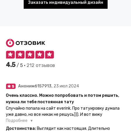
Заказать индивидуальный дизайн
4.5
/ 5 •
212 отзывов
Аноним6157913,
23 июл 2024
Очень классно. Можно попробовать и потом решить,
нужна ли тебе постоянная тату
Случайно попала на сайт everink. Про татуировку думала
уже давно, но все никак не решусь))). И вот вижу
великолепный каталог everink. Тату на любой вкус.
Подробнее
Заказала и не пожалела. Супер. Выглядит как настоящая.
Достоинства:
Выглядит как настоящая. Длительно