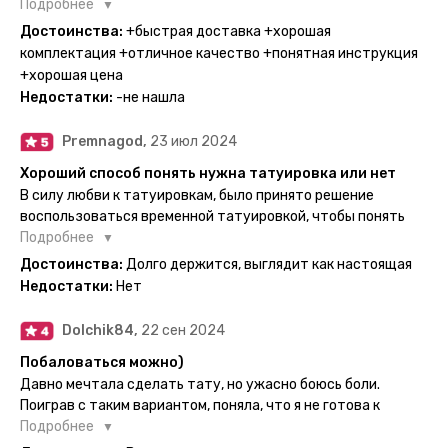
Поэтому everink стали для меня настоящей находкой. Как
Подробнее
только тату пришли, я сразу понеслась их забирать. Хочу
Достоинства:
+быстрая доставка +хорошая
отметить, что у everink очень большой выбор мест для
комплектация +отличное качество +понятная инструкция
доставки, что значительно упрощает процесс получения
+хорошая цена
тату. Посылка была упакованна в бумажный плотный
Недостатки:
-не нашла
конверт, внутри оказалась ещё одна упаковка с
дизайнерским принтом. Комплектация набора: сами тату,
Premnagod,
23 июл 2024
упакованные в специальные пакетики, салфетки,
инструкция по нанесению. Всё выглядит очень мило. Я уже
Хороший способ понять нужна татуировка или нет
нанесла одну из них и сейчас жду результата. Всё очень
В силу любви к татуировкам, было принято решение
понятно объяснено, отдельным плюсом для меня стала
воспользоваться временной татуировкой, чтобы понять
картинка с обозначениями тех мечт, где тату будет
хочется набивать настоящую или нет, как оказалось
Подробнее
держаться дольше всего. В общем всём советую и
смысла набивать нет, ведь можно постоянно делать
Достоинства:
Долго держится, выглядит как настоящая
рекомендую, буду заказывать ещё))
временные татуировки и в случае если одна не понравится
Недостатки:
Нет
сделать другую, выглядит как настоящая, держится долго,
больше ничего и не нужно.
Dolchik84,
22 сен 2024
Побаловаться можно)
Давно мечтала сделать тату, но ужасно боюсь боли.
Поиграв с таким вариантом, поняла, что я не готова к
постоянной тату. Поэтому благодарю, что есть такая
Подробнее
возможность. Муж смог сделать тату в нескольких местах