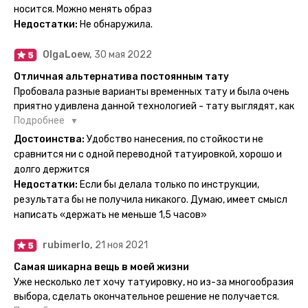
Посмотрю как булет ы носке. Обязательно закажу ещё.
носится. Можно менять образ
Недостатки:
Не обнаружила.
OlgaLoew,
30 мая 2022
Отличная альтернатива постоянным тату
Пробовала разные варианты временных тату и была очень
приятно удивлена данной технологией - тату выглядят, как
настоящие, и не тускнеют больше недели даже несмотря
Подробнее
на контакты с водой! На сайте очень большой выбор по
Достоинства:
Удобство нанесения, по стойкости не
тематике и размерам, быстрая доставка. Заказывала сразу
сравнится ни с одной переводной татуировкой, хорошо и
несколько штук - осталась очень довольна. При появлении
долго держится
очередного рисунка у меня на руке друзья до сих пор
Недостатки:
Если бы делала только по инструкции,
каждый раз уточняют, временная ли тату или я всё-таки
результата бы не получила никакого. Думаю, имеет смысл
решила себе что-то набить :) Т. к. если следовать
написать «держать не меньше 1,5 часов»
инструкции, то её действительно не отличить от
настоящей. Главное, не стараться перевести большую
rubimerlo,
21 ноя 2021
тату на какой-то маленький участок кожи (например,
запястье) - вследствие чего могут плохо отпечататься
Самая шикарна вещь в моей жизни
какие-то части рисунка. Но это, скажем так, риски, которые
Уже несколько лет хочу татуировку, но из-за многообразия
вы берёте на себя сами ;)
выбора, сделать окончательное решение не получается.