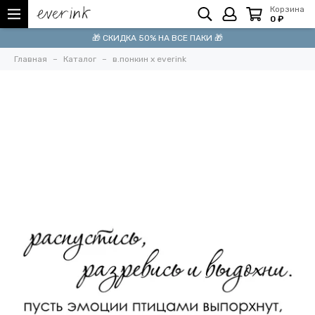
Корзина
0 ₽
🎁 СКИДКА 50% НА ВСЕ ПАКИ 🎁
Главная
Каталог
в.понкин x everink