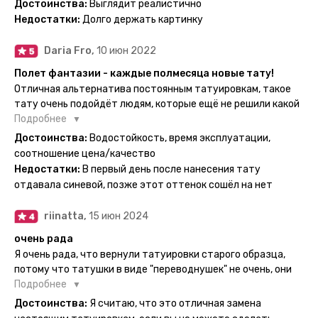
Достоинства:
Выглядит реалистично
одной картинкой).
Недостатки:
Долго держать картинку
Daria Fro,
10 июн 2022
Полет фантазии - каждые полмесяца новые тату!
Отличная альтернатива постоянным татуировкам, такое
тату очень подойдёт людям, которые ещё не решили какой
эскиз им подойдёт на всю жизнь - продукт еверинк
Подробнее
держится на теле до 2 недель - после нанесения не нужно
Достоинства:
Водостойкость, время эксплуатации,
бояться мочить такие тату, вода их так просто не смоет. К
соотношение цена/качество
рисункам прикладывается инструкция, но я предпочла
Недостатки:
В первый день после нанесения тату
другой способ нанесения - оставила наклейку на теле на
отдавала синевой, позже этот оттенок сошёл на нет
ночь, чтобы точно перестраховаться - на утро эффект
сразу же проявился. На неподвижных частях тела тату
riinatta,
15 июн 2024
носится дольше, поэтому нужно обдуманно выбирать куда
её стоит наносить. Когда рисунок начнёт стираться -
очень рада
водой спокойно можно убрать оставшийся контур.
Я очень рада, что вернули татуировки старого образца,
потому что татушки в виде "переводнушек" не очень, они
просто не "усиживались", не те темнели, а после душа
Подробнее
вообще слазили, вот недавно сделала фризби дог и он
Достоинства:
Я считаю, что это отличная замена
через сутки проявился и все ещё держится!! ну а 4 звезды