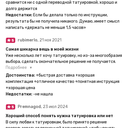
тематике и размерам, быстрая доставка. Заказывала сразу
сравнится ни с одной переводной татуировкой, хорошо и
несколько штук - осталась очень довольна. При появлении
долго держится
очередного рисунка у меня на руке друзья до сих пор
Недостатки:
Если бы делала только по инструкции,
каждый раз уточняют, временная ли тату или я всё-таки
результата бы не получила никакого. Думаю, имеет смысл
решила себе что-то набить :) Т. к. если следовать
написать «держать не меньше 1,5 часов»
инструкции, то её действительно не отличить от
настоящей. Главное, не стараться перевести большую
rubimerlo,
21 ноя 2021
тату на какой-то маленький участок кожи (например,
запястье) - вследствие чего могут плохо отпечататься
Самая шикарна вещь в моей жизни
какие-то части рисунка. Но это, скажем так, риски, которые
Уже несколько лет хочу татуировку, но из-за многообразия
вы берёте на себя сами ;)
выбора, сделать окончательное решение не получается.
Поэтому everink стали для меня настоящей находкой. Как
Подробнее
только тату пришли, я сразу понеслась их забирать. Хочу
Достоинства:
+быстрая доставка +хорошая
отметить, что у everink очень большой выбор мест для
комплектация +отличное качество +понятная инструкция
доставки, что значительно упрощает процесс получения
+хорошая цена
тату. Посылка была упакованна в бумажный плотный
Недостатки:
-не нашла
конверт, внутри оказалась ещё одна упаковка с
дизайнерским принтом. Комплектация набора: сами тату,
Premnagod,
23 июл 2024
упакованные в специальные пакетики, салфетки,
инструкция по нанесению. Всё выглядит очень мило. Я уже
Хороший способ понять нужна татуировка или нет
нанесла одну из них и сейчас жду результата. Всё очень
В силу любви к татуировкам, было принято решение
понятно объяснено, отдельным плюсом для меня стала