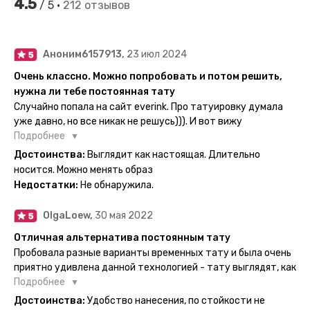
4.5
/ 5 •
212 отзывов
Аноним6157913,
23 июл 2024
Очень классно. Можно попробовать и потом решить,
нужна ли тебе постоянная тату
Случайно попала на сайт everink. Про татуировку думала
уже давно, но все никак не решусь))). И вот вижу
великолепный каталог everink. Тату на любой вкус.
Подробнее
Заказала и не пожалела. Супер. Выглядит как настоящая.
Достоинства:
Выглядит как настоящая. Длительно
Посмотрю как булет ы носке. Обязательно закажу ещё.
носится. Можно менять образ
Недостатки:
Не обнаружила.
OlgaLoew,
30 мая 2022
Отличная альтернатива постоянным тату
Пробовала разные варианты временных тату и была очень
приятно удивлена данной технологией - тату выглядят, как
настоящие, и не тускнеют больше недели даже несмотря
Подробнее
на контакты с водой! На сайте очень большой выбор по
Достоинства:
Удобство нанесения, по стойкости не