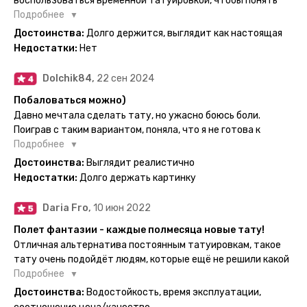
воспользоваться временной татуировкой, чтобы понять
картинка с обозначениями тех мечт, где тату будет
хочется набивать настоящую или нет, как оказалось
Подробнее
держаться дольше всего. В общем всём советую и
смысла набивать нет, ведь можно постоянно делать
Достоинства:
Долго держится, выглядит как настоящая
рекомендую, буду заказывать ещё))
временные татуировки и в случае если одна не понравится
Недостатки:
Нет
сделать другую, выглядит как настоящая, держится долго,
больше ничего и не нужно.
Dolchik84,
22 сен 2024
Побаловаться можно)
Давно мечтала сделать тату, но ужасно боюсь боли.
Поиграв с таким вариантом, поняла, что я не готова к
постоянной тату. Поэтому благодарю, что есть такая
Подробнее
возможность. Муж смог сделать тату в нескольких местах
Достоинства:
Выглядит реалистично
одной картинкой).
Недостатки:
Долго держать картинку
Daria Fro,
10 июн 2022
Полет фантазии - каждые полмесяца новые тату!
Отличная альтернатива постоянным татуировкам, такое
тату очень подойдёт людям, которые ещё не решили какой
эскиз им подойдёт на всю жизнь - продукт еверинк
Подробнее
держится на теле до 2 недель - после нанесения не нужно
Достоинства:
Водостойкость, время эксплуатации,
бояться мочить такие тату, вода их так просто не смоет. К