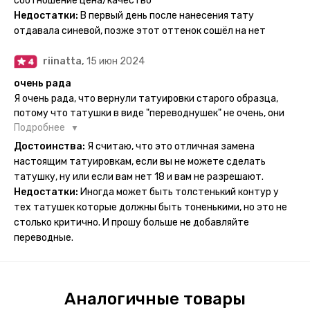
соотношение цена/качество
рисункам прикладывается инструкция, но я предпочла
Недостатки:
В первый день после нанесения тату
другой способ нанесения - оставила наклейку на теле на
отдавала синевой, позже этот оттенок сошёл на нет
ночь, чтобы точно перестраховаться - на утро эффект
сразу же проявился. На неподвижных частях тела тату
riinatta,
15 июн 2024
носится дольше, поэтому нужно обдуманно выбирать куда
её стоит наносить. Когда рисунок начнёт стираться -
очень рада
водой спокойно можно убрать оставшийся контур.
Я очень рада, что вернули татуировки старого образца,
потому что татушки в виде "переводнушек" не очень, они
просто не "усиживались", не те темнели, а после душа
Подробнее
вообще слазили, вот недавно сделала фризби дог и он
Достоинства:
Я считаю, что это отличная замена
через сутки проявился и все ещё держится!! ну а 4 звезды
настоящим татуировкам, если вы не можете сделать
потому что у меня ещё очень много переводных
татушку, ну или если вам нет 18 и вам не разрешают.
татуировок(
Недостатки:
Иногда может быть толстенький контур у
тех татушек которые должны быть тоненькими, но это не
столько критично. И прошу больше не добавляйте
переводные.
Аналогичные товары